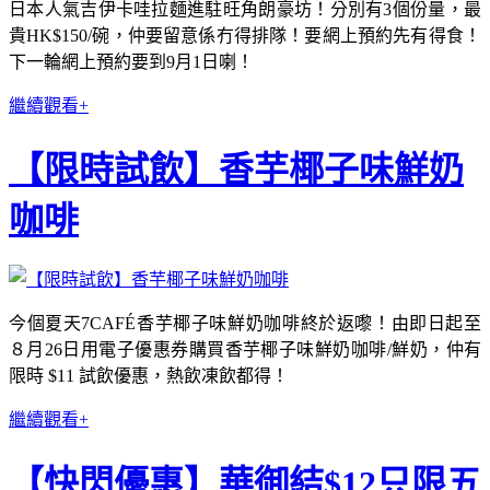
日本人氣吉伊卡哇拉麵進駐旺角朗豪坊！分別有3個份量，最
貴HK$150/碗，仲要留意係冇得排隊！要網上預約先有得食！
下一輪網上預約要到9月1日喇！
繼續觀看+
【限時試飲】香芋椰子味鮮奶
咖啡
今個夏天7CAFÉ香芋椰子味鮮奶咖啡終於返嚟！由即日起至
８月26日用電子優惠券購買香芋椰子味鮮奶咖啡/鮮奶，仲有
限時 $11 試飲優惠，熱飲凍飲都得！
繼續觀看+
【快閃優惠】華御結$12只限五