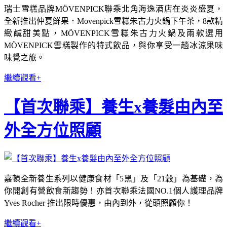
瑞士雪糕品牌MÖVENPICK聯乘北角海逸酒店在炎炎盛夏，
全新推出仲夏鮮果．Movenpick雪糕朱古力火鍋下午茶，8款精
緻鹹甜美點，MÖVENPICK雪糕朱古力火鍋及兩款選用
MÖVENPICK雪糕製作的特式飲品，與你享受一趟冰涼果味
味覺之旅。
繼續觀看+
【首次聯乘】養生x養髮由內至
外全方位照顧
嘉頓全新養生系列以健康食材「5黑」及「21穀」為基礎，為
你開創有營飲食新趨勢！亦首次聯乘法國NO.1個人護理品牌
Yves Rocher 推出限時優惠，由內到外，從頭照顧你！
繼續觀看+