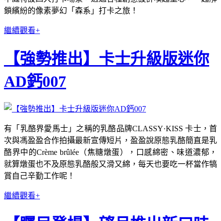
鎖繽紛的像素夢幻「森系」打卡之旅！
繼續觀看+
【強勢推出】卡士升級版迷你
AD鈣007
有「乳酪界愛馬士」之稱的乳酪品牌CLASSY·KISS 卡士，首
次與馮盈盈合作拍攝最新宣傳短片，盈盈說原態乳酪簡直是乳
酪界中的Crème brûlée（焦糖燉蛋），口感綿密、味道濃郁，
就算燉蛋也不及原態乳酪般又滑又綿，每天也要吃一杯當作犒
賞自己辛勤工作呢！
繼續觀看+