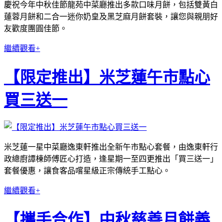
慶祝今年中秋佳節龍苑中菜廳推出多款口味月餅，包括雙黃白
蓮蓉月餅和二合一迷你奶皇及黑芝麻月餅套裝，讓您與親朋好
友歡度團圓佳節。
繼續觀看+
【限定推出】米芝蓮午市點心
買三送一
米芝蓮一星中菜廳逸東軒推出全新午市點心套餐，由逸東軒行
政總廚譚棟師傅匠心打造，逢星期一至四更推出「買三送一」
套餐優惠，讓食客品嚐星級正宗傳統手工點心。
繼續觀看+
【攜手合作】中秋慈善月餅義