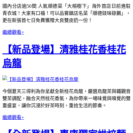
國內分店逾50間 人氣順德菜「大榕樹下」海外首店日前進駐
青衣城！大家有口福！可以品嘗鎮店名菜「順德豉味碌鵝」，
更在新張首七日免費獲贈大良雙皮奶一份！
繼續觀看+
【新品登場】清雅桂花香桂花
烏龍
今個夏天三得利為你呈獻全新桂花烏龍，嚴選烏龍茶與鐵觀音
雙茶調配，融合天然桂花香氣，為你帶來一場味覺與嗅覺的雙
重盛宴，讓你沉浸於好茶時刻，重拾生活的節奏。
繼續觀看+