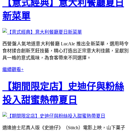
【意式經典】意大利餐廳夏日
新菜單
西營盤人氣地道意大利餐廳 LucAle 推出全新菜單，選用時令
食材揉合創新烹飪技藝，精心打造出正宗意大利佳餚，呈獻別
具一格的意式風味，為食客帶來不同選擇。
繼續觀看+
【期間限定店】史迪仔與粉絲
投入甜蜜熱帶夏日
適逢迪士尼真人版《史迪仔》（Stitch）電影上映，山下菓子