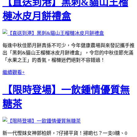
【直送到港】黑刺&貓山王榴
槤冰皮月餅禮盒
每逢中秋佳節月餅真係不可少，今年健康農場與來發記攜手推
出「黑刺&貓山王榴槤冰皮月餅禮盒」，令您的中秋佳節充滿
「水果之王」的香氣，榴槤迷們絕對不容錯過！
繼續觀看+
【限時登場】一飲鍾情優質無
糖茶
新一代慳妹女神郭柏妍，7仔掃平貨！掃啲乜？一支0糖、0