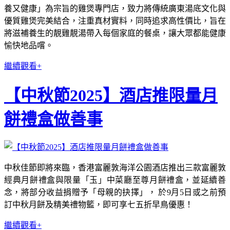
養又健康」為宗旨的雞煲專門店，致力將傳統廣東湯底文化與
優質雞煲完美結合，注重真材實料，同時追求高性價比，旨在
將滋補養生的靚雞靚湯帶入每個家庭的餐桌，讓大眾都能健康
愉快地品嚐。
繼續觀看+
【中秋節2025】酒店推限量月
餅禮盒做善事
中秋佳節即將來臨，香港富麗敦海洋公園酒店推出三款富麗敦
經典月餅禮盒與限量「玉」中菜廳至尊月餅禮盒，並延續善
念，將部分收益捐贈予「母親的抉擇」， 於9月5日或之前預
訂中秋月餅及精美禮物籃，即可享七五折早鳥優惠！
繼續觀看+