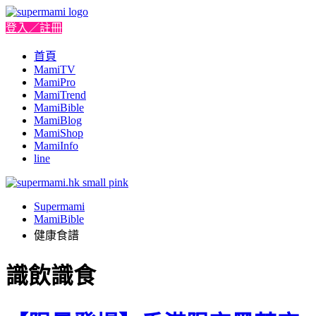
登入／註冊
首頁
MamiTV
MamiPro
MamiTrend
MamiBible
MamiBlog
MamiShop
MamiInfo
line
Supermami
MamiBible
健康食譜
識飲識食