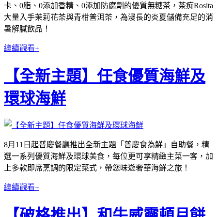
卡、0脂、0添加香精、0添加防腐劑的優質無糖茶，茶痴Rosita
大量入手茉莉花茶與青柑普洱茶，為漫長的炎夏儲備充足的消
暑解膩飲品！
繼續觀看+
【全新主題】任食優質海鮮及
環球海鮮
8月11日起普慶餐廳推出全新主題「普慶食為鮮」自助餐，精
選一系列優質海鮮及環球美食，每位更可享精緻主菜一客，加
上多款即席烹調的限定菜式，帶您味遊奢華海鮮之旅！
繼續觀看+
【破格推出】和牛威靈頓月餅