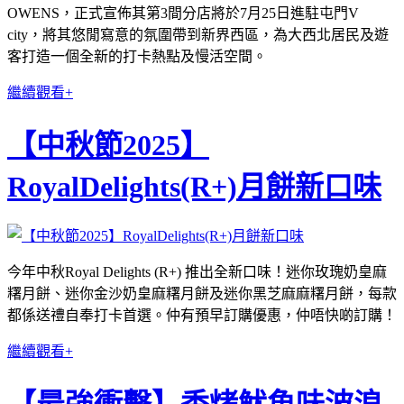
OWENS，正式宣佈其第3間分店將於7月25日進駐屯門V
city，將其悠閒寫意的氛圍帶到新界西區，為大西北居民及遊
客打造一個全新的打卡熱點及慢活空間。
繼續觀看+
【中秋節2025】
RoyalDelights(R+)月餅新口味
今年中秋Royal Delights (R+) 推出全新口味！迷你玫瑰奶皇麻
糬月餅、迷你金沙奶皇麻糬月餅及迷你黑芝麻麻糬月餅，每款
都係送禮自奉打卡首選。仲有預早訂購優惠，仲唔快啲訂購！
繼續觀看+
【最強衝擊】香烤魷魚味波浪