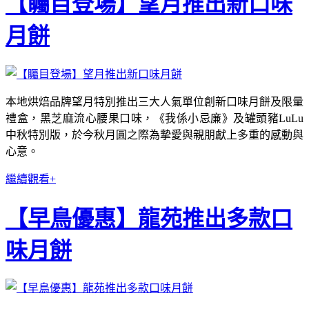
【矚目登場】望月推出新口味
月餅
本地烘焙品牌望月特別推出三大人氣單位創新口味月餅及限量
禮盒，黑芝麻流心腰果口味，《我係小忌廉》及罐頭豬LuLu
中秋特別版，於今秋月圓之際為摯愛與親朋獻上多重的感動與
心意。
繼續觀看+
【早鳥優惠】龍苑推出多款口
味月餅