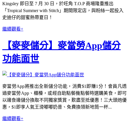
Kingsley 即日至 7 月 30 日，於旺角 T.O.P 商場隆重推出
「Tropical Summer with Stitch」期間限定店，與粉絲一起投入
史迪仔的甜蜜熱帶夏日！
繼續觀看+
【麥麥儲分】麥當勞App儲分
功能面世
麥當勞App將推出全新儲分功能，消費$1即賺1分！會員凡透
過麥當勞App、櫃檯，或經自助點餐機點餐時選購美食，即可
以邊食邊儲分換取不同獨家獎賞，歎盡至抵優惠！三大頭炮優
惠，$1即享人氣王滑嘟嘟奶昔、免費換領新地筒一杯...
繼續觀看+