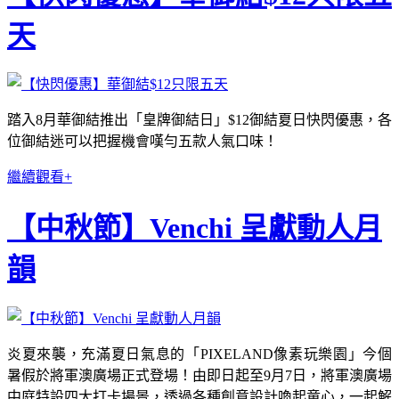
天
踏入8月華御結推出「皇牌御結日」$12御結夏日快閃優惠，各
位御結迷可以把握機會嘆勻五款人氣口味！
繼續觀看+
【中秋節】Venchi 呈獻動人月
韻
炎夏來襲，充滿夏日氣息的「PIXELAND像素玩樂園」今個
暑假於將軍澳廣場正式登場！由即日起至9月7日，將軍澳廣場
中庭特設四大打卡場景，透過各種創意設計喚起童心，一起解