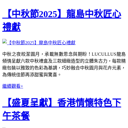
【中秋節2025】龍島中秋匠心
禮獻
中秋之夜皎潔圓月，承載無數思念與期盼！LUCULLUS龍島
傾情呈獻六款中秋禮盒及三款細緻造型的立體朱古力，每款精
緻包裝以雅致的色彩為基調，巧妙融合中秋圓月與花卉元素，
為傳統佳節再添甜蜜與驚喜。
繼續觀看+
【盛夏呈獻】香港情懷特色下
午茶餐