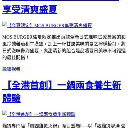
享受清爽盛夏
MOS BURGER盛夏限定推出兩款全新日式風味口感豐富的和
風冷醃蕃茄和牛漢堡，加上一杯甘酸美味的夏之檸檬梳打，將
日式滋味帶到盛夏，爽甜清新的組合是品嚐夏日美味不可錯過
的最佳配搭！
繼續觀看+
【全港首創】一鍋兩食養生新
體驗
雞煲專門店「鳳園雞煲火鍋」矚目登場!──以「靚雞煲靚湯 營