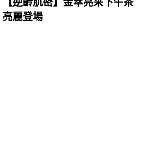
【逆齡肌密】金萃亮采下午茶
亮麗登場