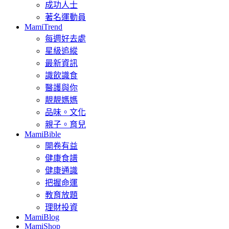
成功人士
著名運動員
MamiTrend
每週好去處
星級追縱
最新資訊
識飲識食
醫護與你
靚靚媽媽
品味。文化
親子。育兒
MamiBible
開卷有益
健康食譜
健康通識
把握命運
教育放題
理財投資
MamiBlog
MamiShop