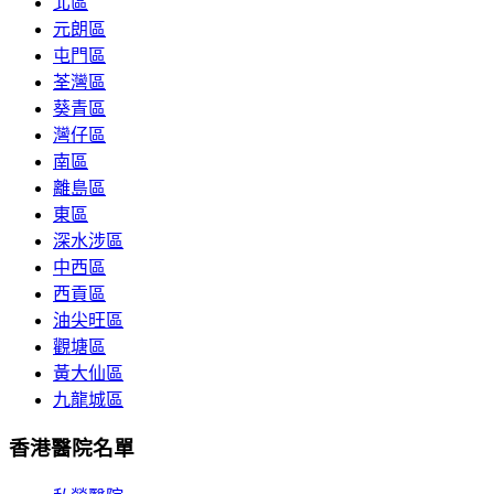
北區
元朗區
屯門區
荃灣區
葵青區
灣仔區
南區
離島區
東區
深水涉區
中西區
西貢區
油尖旺區
觀塘區
黃大仙區
九龍城區
香港醫院名單