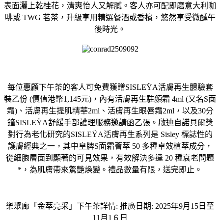
表面灑上乾桂花，清爽怡人又解膩。客人亦可配即磨意大利咖
啡或 TWG 茗茶，升級享用精選餐酒或香檳，悠然享受微醺午
後時光。
每位惠顧下午茶的客人可免費獲贈SISLEŸA活膚再生體驗套
裝乙份 (價值港幣1,145元)，內有活膚再生駐顏霜 4ml (又名S面
霜)、活膚再生提肌精華2ml、活膚再生眼唇霜2ml，以及30分
鐘SISLEŸA舒緩手部護理服務邀請函乙張。啟迪自諾貝爾獎
對行為老化研究的SISLEŸA活膚再生系列是 Sisley 標誌性的
護膚經典之一，其中皇牌S面霜薈萃 50 多種卓效植萃成分，
從細胞層面到顯著的可見效果，有效解決多達 20 種衰老問題
*，為肌膚帶來驚艷煥變。禮品數量有限，送完即止。
樂聚廊「金萃亮采」下午茶詳情: 推廣日期: 2025年9月15日至
11月1６日