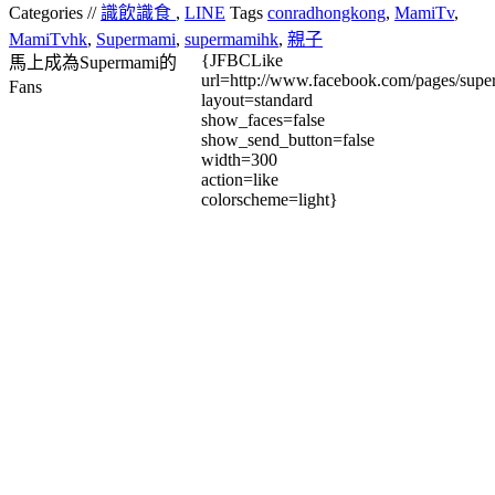
Categories //
識飲識食
,
LINE
Tags
conradhongkong
,
MamiTv
,
MamiTvhk
,
Supermami
,
supermamihk
,
親子
{JFBCLike
馬上成為Supermami的
url=http://www.facebook.com/pages/su
Fans
layout=standard
show_faces=false
show_send_button=false
width=300
action=like
colorscheme=light}