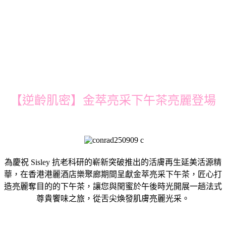
【逆齡肌密】金萃亮采下午茶亮麗登場
為慶祝 Sisley 抗老科研的嶄新突破推出的活膚再生延美活源精
華，在香港港麗酒店樂聚廊期間呈獻金萃亮采下午茶，匠心打
造亮麗奪目的的下午茶，讓您與閏蜜於午後時光開展一趟法式
尊貴饗味之旅，從舌尖煥發肌膚亮麗光采。