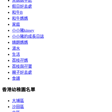
余媽媽手記
假日好去處
和牛B
和牛媽媽
家庭
小小豬kinsey
小小豬的成長日誌
晴朗媽媽
湯水
生活
荔枝孖媽
荔枝與孖寶
親子好去處
食譜
香港幼稚園名單
大埔區
沙田區