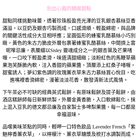
別出心裁的精緻甜點
甜點同樣挑動味蕾，透著珍珠般盈亮光澤的豆乳銀杏慕絲豆香
滿溢，以豆奶及銀杏巧製而成，口感滑順、輕盈綿密，與品牌
的關鍵活性成分大豆相呼應；呈圓弧形的蜂蜜乳酪慕絲小巧別
緻，黃色的朱古力脆皮外層包裹著蜂蜜乳酪慕絲，中間擠上雲
呢嗱忌廉，表層綴以Sisley 靈魂成分之一的銀杏葉及芒果啫
喱，一口咬下輕盈柔滑，味道清甜細緻；淡粉紅色的馬鞭草蘋
果泡芙酥脆內軟，注入香甜的蘋果醬，頂層添上紅桑子啫喱，
甜蜜誘人；夢幻紫色調的玫瑰薰衣草朱古力慕絲賞心悅目，吃
進嘴裡香滑綿密，漫著淡淡花香，散發清新法式風情。
下午茶必不可缺的經典英式鬆餅，有原味鬆餅及提子鬆餅，由
酒店糕餅師每日新鮮烘製，外層金黃香脆，入口軟綿鬆化，抹
上混入豆乳的德文郡忌廉及自家製士多啤梨果醬，每一口都是
幸福滋味。
品嚐美味茶點的同時，輕呷一口特色飲品 Lavender French「紫
魅檸香薰衣草」，以檸檬汁、薰衣草糖漿及梳打水調製而成，