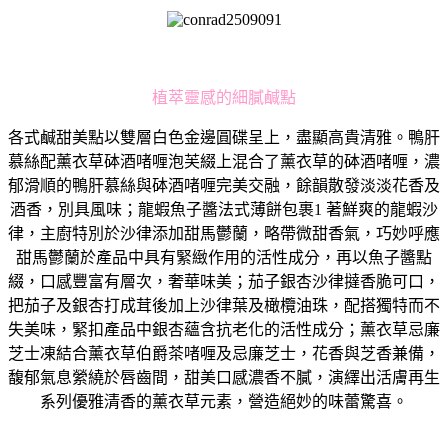
植萃靈感的細膩鹹點
各式鹹甜美點以雙層白色金邊圓碟呈上，盡顯高貴清雅。鴨肝
慕絲配薰衣草砵酒啫喱泡芙綴上混合了薰衣草的砵酒啫喱，濃
郁滑順的鴨肝慕絲與砵酒啫喱完美交融，餘韻散發淡淡花香及
酒香，別具風味；龍蝦魚子醬法式薄餅包裹1 著鮮爽的龍蝦沙
律，主廚特別於沙律添加甜馬鬱蘭，略帶微甜香氣，巧妙呼應
甜馬鬱蘭於產品中具有緊緻作用的活性成分，再以魚子醬點
綴，口感豐富有層次，奢華味美；茄子銀杏沙律撻香脆可口，
把茄子及銀杏打成茸後加上沙律葉及橄欖油珠，配搭獨特而不
失美味，緊扣產品中銀杏蘊含抗老化的活性成分；薰衣草忌廉
芝士凍結合薰衣草伯爵茶啫喱及忌廉芝士，花香與芝香兼備，
馥郁氣息縈繞於唇齒間，甜美口感濃香不膩，演繹出活膚再生
系列優雅清香的薰衣草元素，營造絕妙的味蕾驚喜。