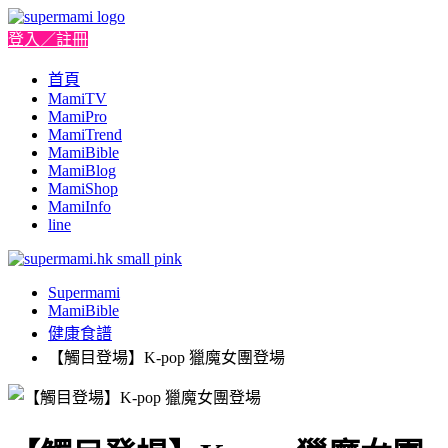
登入／註冊
首頁
MamiTV
MamiPro
MamiTrend
MamiBible
MamiBlog
MamiShop
MamiInfo
line
Supermami
MamiBible
健康食譜
【觸目登場】K-pop 獵魔女團登場