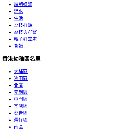
晴朗媽媽
湯水
生活
荔枝孖媽
荔枝與孖寶
親子好去處
食譜
香港幼稚園名單
大埔區
沙田區
北區
元朗區
屯門區
荃灣區
葵青區
灣仔區
南區