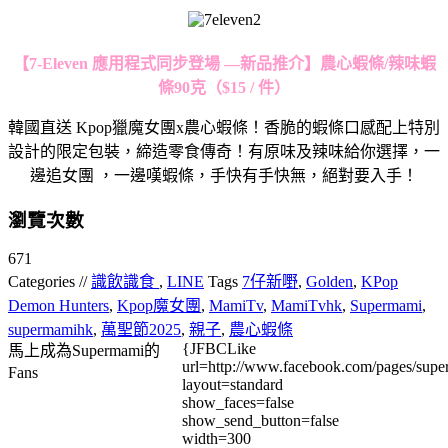
【7-Eleven 應用程式同步登場 —新品推介】農心蝦條/辣味蝦
條90克（$15 / 件）
韓國直送 Kpop獵魔女團x農心蝦條！
香脆的蝦條口感配上特別
設計的限定包裝，締造零食傳奇！
有原味及辣味給你選擇，一
邊追女團 ，一邊嘆蝦條，手快有手快無，絕對要入手！
瀏覽次數
671
Categories //
識飲識食
,
LINE
Tags
7仔新嘢
,
Golden
,
KPop
Demon Hunters
,
Kpop魔女團
,
MamiTv
,
MamiTvhk
,
Supermami
,
supermamihk
,
萬聖節2025
,
親子
,
農心蝦條
{JFBCLike
馬上成為Supermami的
url=http://www.facebook.com/pages/su
Fans
layout=standard
show_faces=false
show_send_button=false
width=300