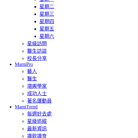
星期二
星期三
星期四
星期五
星期六
星級訪問
醫生訪談
校長分享
MamiPro
藝人
醫生
堪輿學家
成功人士
著名運動員
MamiTrend
每週好去處
星級追縱
最新資訊
識飲識食