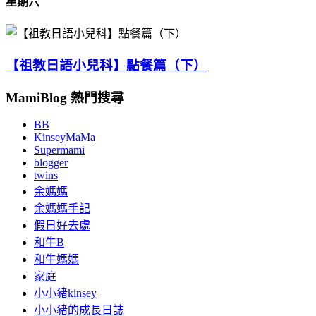
星期六
【祖教日語小兒科】點餐篇（下）
MamiBlog 熱門搜尋
BB
KinseyMaMa
Supermami
blogger
twins
余媽媽
余媽媽手記
假日好去處
和牛B
和牛媽媽
家庭
小小豬kinsey
小小豬的成長日誌