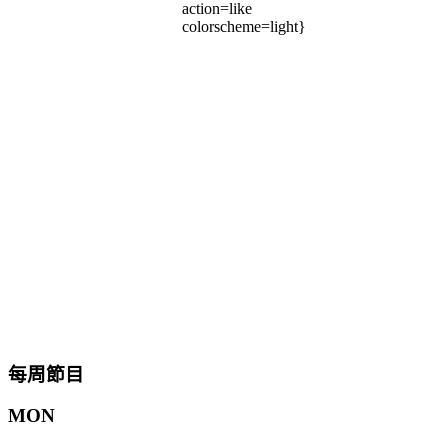
action=like
colorscheme=light}
每周節目
MON