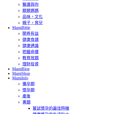
醫護與你
靚靚媽媽
品味。文化
親子。育兒
MamiBible
開卷有益
健康食譜
健康通識
把握命運
教育放題
理財投資
MamiBlog
MamiShop
MamiInfo
備孕期
懷孕期
產後
專題
嘗試懷孕的最佳時機