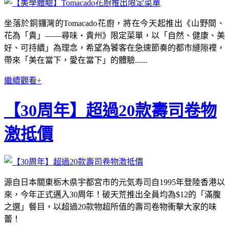
坐落於銅鑼灣的Tomacado花廚，將在今天起推出《山野間、
花為「貴」——尋味・貴州》限定菜單，以「自然、健康、美
好、可持續」為理念，希望為饕客在急速節奏的都市縫隙裡，
帶來「美在當下，愛在當下」的體驗......
繼續觀看+
【30周年】超過20款壽司卷物
激抵價
源自日本關東栃木県宇都宮市的元気寿司自1995年登陸香港以
來，今年正式邁入30周年！破天荒推出全員均為$12的「滿腹
之選」餐目，以超過20款物超所值的壽司卷物衝擊大家的味
蕾！