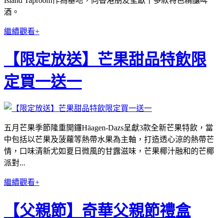
Island Taproom作為基地，向香港朋友呈獻十多款特色精釀啤
酒。
繼續觀看+
【限定放送】芒果甜品特飲限
定買一送一
五月芒果季節隆重開鑼Häagen-Dazs呈獻3款全新芒果特飲，當
中包括以芒果及菠蘿等熱帶水果為主軸，打造透心涼的熱帶芒
情，口味清新尤如夏日微風的甘露滋味，芒果椰汁融和的芒椰
派對...
繼續觀看+
【父親節】奇華父親節禮盒