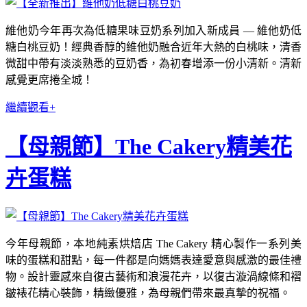
維他奶今年再次為低糖果味豆奶系列加入新成員 — 維他奶低
糖白桃豆奶！經典香醇的維他奶融合近年大熱的白桃味，清香
微甜中帶有淡淡熟悉的豆奶香，為初春增添一份小清新。清新
感覺更席捲全城！
繼續觀看+
【母親節】The Cakery精美花
卉蛋糕
今年母親節，本地純素烘焙店 The Cakery 精心製作一系列美
味的蛋糕和甜點，每一件都是向媽媽表達愛意與感激的最佳禮
物。設計靈感來自復古藝術和浪漫花卉，以復古漩渦線條和褶
皺裱花精心裝飾，精緻優雅，為母親們帶來最真摯的祝福。