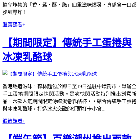
糠令炸物的「香、鬆、酥、脆」四重滋味爆發，真係食一口都
脆到爆炸！
繼續觀看+
【期間限定】傳統⼿⼯蛋捲與
冰凍乳酪球
香港地道滋味，森林麵包於即⽇⾄19⽇進駐中環街市，舉辦全
⼿⼯蛋捲期間限定快閃活動。是次快閃活動特別推出創意新
品，六款⼈氣期間限定傳統蛋卷乳酪杯，，結合傳統⼿⼯蛋捲
與冰凍乳酪球，打造冰火交融的街頭打卡⼩食...
繼續觀看+