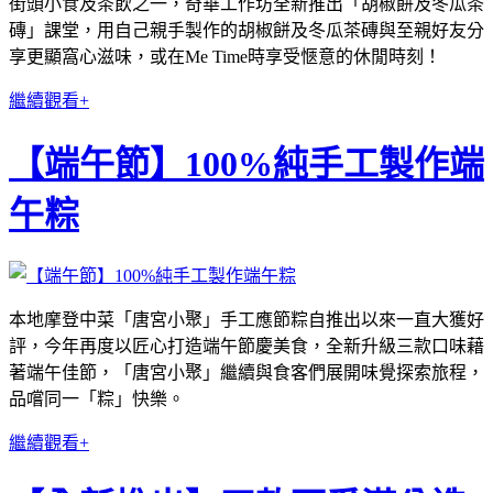
街頭小食及茶飲之一，奇華工作坊全新推出「胡椒餅及冬瓜茶
磚」課堂，用自己親手製作的胡椒餅及冬瓜茶磚與至親好友分
享更顯窩心滋味，或在Me Time時享受愜意的休閒時刻！
繼續觀看+
【端午節】100%純手工製作端
午粽
本地摩登中菜「唐宮小聚」手工應節粽自推出以來一直大獲好
評，今年再度以匠心打造端午節慶美食，全新升級三款口味藉
著端午佳節，「唐宮小聚」繼續與食客們展開味覺探索旅程，
品嚐同一「粽」快樂。
繼續觀看+