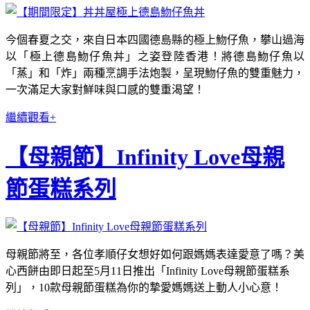
今個春夏之交，來自日本四國德島縣的極上魩仔魚，攀山過海
以「極上德島魩仔魚丼」之姿登陸香港！將德島魩仔魚以
「蒸」和「炸」兩種烹調手法炮製，呈現魩仔魚的雙重魅力，
一次滿足大家對鮮味與口感的雙重渴望！
繼續觀看+
【母親節】Infinity Love母親
節蛋糕系列
母親節將至，各位孝順仔女想好如何跟媽媽表達愛意了嗎？美
心西餅由即日起至5月11日推出「Infinity Love母親節蛋糕系
列」，10款母親節蛋糕為你的摯愛媽媽送上動人小心意！