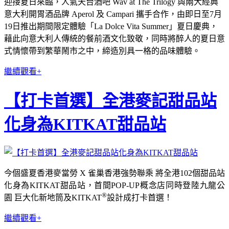
迎接夏日來臨，人氣天台酒吧 Wav at The Trilogy 與兩大經典
意大利開胃酒品牌 Aperol 及 Campari 攜手合作，由即日至7月
19日推出期間限定體驗「La Dolce Vita Summer」夏日慶典，
藉此向意大利人傳統的餐前酒文化致敬，同時將醉人的夏日意
式情懷帶到繁華鬧市之中，締造別具一格的品味體驗。
繼續觀看+
【打卡首選】全港麥記甜品站
化身為KITKAT甜品站
今個盛夏香港麥當勞 X 雀巢香港強勢聯乘 將全港102個甜品站
化身為KITKAT甜品站，首間POP-UP概念店同時登陸九龍公
®
園 巨大化新地筒及KITKAT
設計成打卡首選！
繼續觀看+