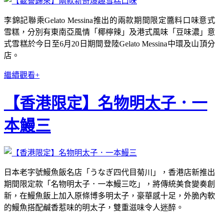
李錦記聯乘Gelato Messina推出的兩款期間限定醬料口味意式
雪糕，分別有東南亞風情「椰檸辣」及港式風味「豆味濃」意
式雪糕於今日至6月20日期間登陸Gelato Messina中環及山頂分
店。
繼續觀看+
【香港限定】名物明太子．一
本鰻三
日本老字號鰻魚飯名店「うなぎ四代目菊川」，香港店新推出
期間限定款「名物明太子．一本鰻三吃」，將傳統美食變奏創
新，在鰻魚飯上加入原條博多明太子，豪華感十足，外脆內軟
的鰻魚搭配鹹香惹味的明太子，雙重滋味令人迷醉。