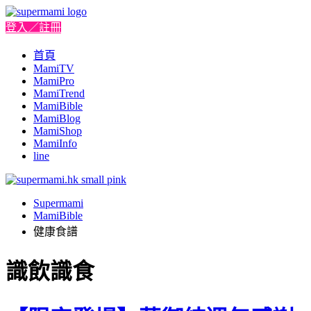
登入／註冊
首頁
MamiTV
MamiPro
MamiTrend
MamiBible
MamiBlog
MamiShop
MamiInfo
line
Supermami
MamiBible
健康食譜
識飲識食