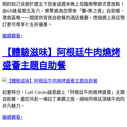
相約知己良朋於週五下班後或週末晚上蒞臨樂聚廊恣意放鬆！
由6/6逢星期五及六，樂聚廊為您帶來「饗•樂之夜」自助餐，
港島區唯一一間提供宵夜自助餐的酒店餐廳。透過網上商店預
訂更可尊享七五折優惠。
繼續觀看+
【體驗滋味】阿根廷牛肉燒烤
盛薈主題自助餐
初夏時分，Café Circles誠意獻上「阿根廷牛肉燒烤盛薈」主題
自助餐，邀您共赴一場拉丁美饌之旅，細味阿根廷頂級牛肉的
非凡魅力。
繼續觀看+