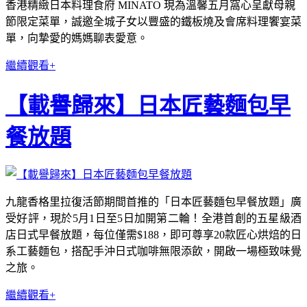
香港精緻日本料理食府 MINATO 現為溫馨五月窩心呈獻母親
節限定菜單，誠邀全城子女以豐盛的鐵板燒及會席料理饗宴菜
單，向摯愛的媽媽聊表愛意。
繼續觀看+
【載譽歸來】日本匠藝麵包早
餐放題
九龍香格里拉復活節期間首推的「日本匠藝麵包早餐放題」廣
受好評，現於5月1日至5日加開第二輪！全港首創的五星級酒
店日式早餐放題，每位僅需$188，即可尊享20款匠心烘焙的日
系工藝麵包，搭配手沖日式咖啡無限添飲，開啟一場極致味覺
之旅。
繼續觀看+