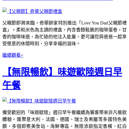
父親節即將來臨，奇華餅家特別推出「Love You Dad父親節禮
盒」。柔和米色為主調的禮盒，內含香醇鬆脆的咖啡蛋卷，甘
香的咖啡味道，為忙碌的他注入能量，更可讓您與爸爸一起享
受愜意的休閒時刻，分享幸福的滋味。
繼續觀看+
【無限暢飲】味遊歐陸週日早
午餐
備受歡迎的「味遊歐陸」週日早午餐繼續為饕客帶來非凡餐飲
體驗。匯聚意大利、法國、德國、瑞士及希臘等多國特色美
饌，多個即煮美食站，海鮮專區，無限添飲指定香檳、紅白