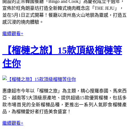
開設的正宗韓國餐廳「Bingo and Cook」為慶祝成立十週年，
宣佈於旺角朗豪坊打造全新韓式燒肉概念店「THE JEJU」，
並在5月1日正式開幕！餐廳以濟州島火山地貌為靈感，打造五
感沉浸的燒肉體驗。
繼續觀看+
【榴槤之旅】15款頂級榴槤等
住你
惠康超市今年以「榴槤之旅」為主題，精心搜羅泰國、馬來西
亞、越南等5大頂級原產地、提供超過15款優質榴槤，包括多
款市場首見的全新榴槤品種，更推出一系列人氣即食榴槤產
品，為榴槤愛好者打造美食盛宴！
繼續觀看+