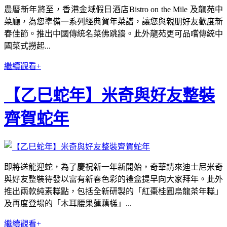
農曆新年將至，香港金域假日酒店Bistro on the Mile 及龍苑中
菜廳，為您準備一系列經典賀年菜譜，讓您與親朋好友歡度新
春佳節。推出中國傳統名菜佛跳牆。此外龍苑更可品嚐傳統中
國菜式撈起...
繼續觀看+
【乙巳蛇年】米奇與好友整裝
齊賀蛇年
即將送龍迎蛇，為了慶祝新一年新開始，奇華請來迪士尼米奇
與好友整裝待發以富有新春色彩的禮盒提早向大家拜年。此外
推出兩款純素糕點，包括全新研製的「紅棗桂圓烏龍茶年糕」
及再度登場的「木耳腰果蓮藕榚」...
繼續觀看+