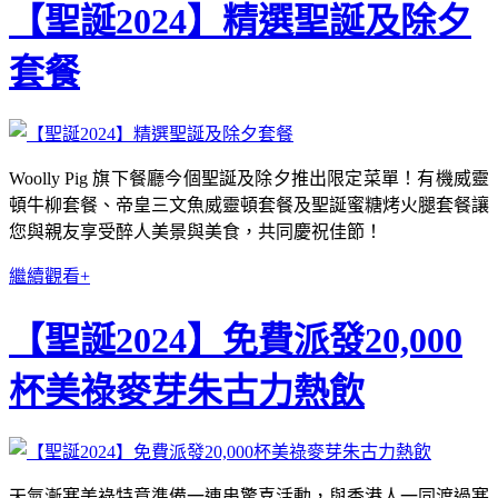
【聖誕2024】精選聖誕及除夕
套餐
Woolly Pig 旗下餐廳今個聖誕及除夕推出限定菜單！有機威靈
頓牛柳套餐、帝皇三文魚威靈頓套餐及聖誕蜜糖烤火腿套餐讓
您與親友享受醉人美景與美食，共同慶祝佳節！
繼續觀看+
【聖誕2024】免費派發20,000
杯美祿麥芽朱古力熱飲
天氣漸寒美祿特意準備一連串驚喜活動，與香港人一同渡過寒