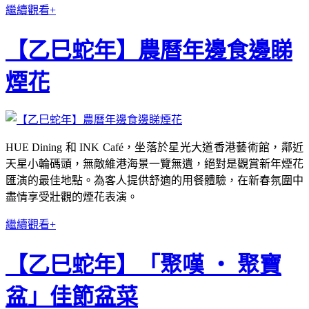
繼續觀看+
【乙巳蛇年】農曆年邊食邊睇
煙花
HUE Dining 和 INK Café，坐落於星光大道香港藝術館，鄰近
天星小輪碼頭，無敵維港海景一覽無遺，絕對是觀賞新年煙花
匯演的最佳地點。為客人提供舒適的用餐體驗，在新春氛圍中
盡情享受壯觀的煙花表演。
繼續觀看+
【乙巳蛇年】「聚嘆 ‧ 聚寶
盆」佳節盆菜