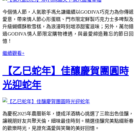
今個情人節，人氣歌手馮允謙繼續以GODIVA巧克力為你傳遞
愛意，帶來情人節心形蛋糕、門市限定鮮製巧克力士多啤梨及
升級蝴蝶酥軟雪榚，為浪漫時刻增添甜蜜滋味；另外，萬勿錯
過GODIVA情人節限定購物禮遇，與最愛締造難忘的節日回
憶！
繼續觀看+
【乙巳蛇年】佳釀慶賀團圓時
光迎蛇年
為慶祝2025年農曆新年，捷成洋酒精心挑選了三款出色佳釀，
讓親朋好友共聚天倫，細味最佳時刻。精選佳釀完美點綴新春
的歡樂時光，見證充滿愛與笑聲的美好回憶。