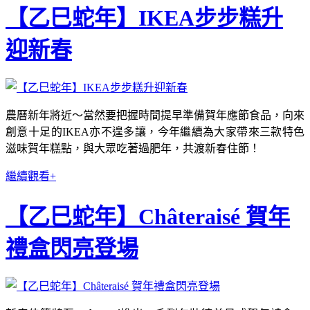
【乙巳蛇年】IKEA步步糕升
迎新春
農曆新年將近～當然要把握時間提早準備賀年應節食品，向來
創意十足的IKEA亦不遑多讓，今年繼續為大家帶來三款特色
滋味賀年糕點，與大眾吃著過肥年，共渡新春住節！
繼續觀看+
【乙巳蛇年】Châteraisé 賀年
禮盒閃亮登場