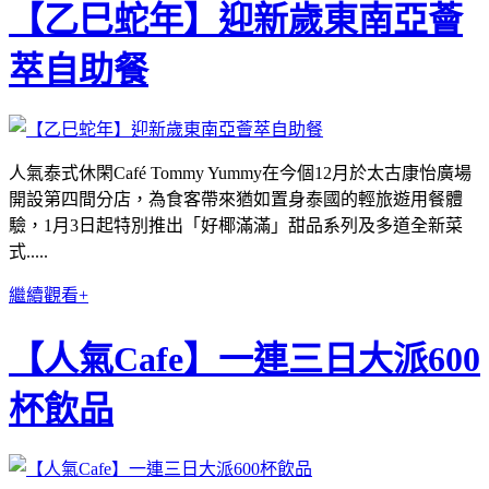
【乙巳蛇年】迎新歲東南亞薈
萃自助餐
人氣泰式休閑Café Tommy Yummy在今個12月於太古康怡廣場
開設第四間分店，為食客帶來猶如置身泰國的輕旅遊用餐體
驗，1月3日起特別推出「好椰滿滿」甜品系列及多道全新菜
式.....
繼續觀看+
【人氣Cafe】一連三日大派600
杯飲品