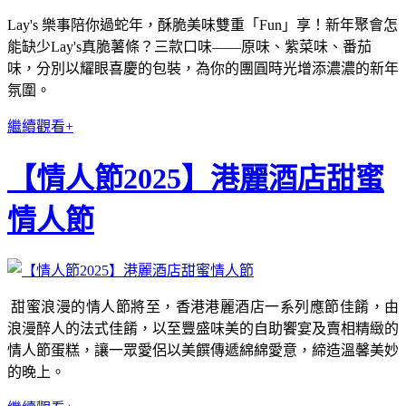
Lay's 樂事陪你過蛇年，酥脆美味雙重「Fun」享！新年聚會怎
能缺少Lay's真脆薯條？三款口味——原味、紫菜味、番茄
味，分別以耀眼喜慶的包裝，為你的團圓時光增添濃濃的新年
氛圍。
繼續觀看+
【情人節2025】港麗酒店甜蜜
情人節
甜蜜浪漫的情人節將至，香港港麗酒店一系列應節佳餚，由
浪漫醉人的法式佳餚，以至豐盛味美的自助饗宴及賣相精緻的
情人節蛋糕，讓一眾愛侶以美饌傳遞綿綿愛意，締造溫馨美妙
的晚上。