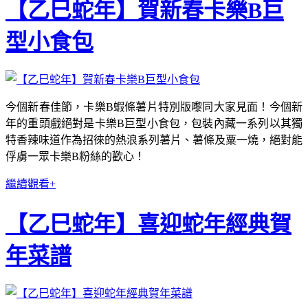
【乙巳蛇年】賀新春卡樂B巨
型小食包
今個新春佳節，卡樂B蝦條薯片特別版嚟同大家見面！今個新
年的重頭戲絕對是卡樂B巨型小食包，包裝內藏一系列以其獨
特香辣味道作為招徠的熱浪系列薯片、薯條及粟一燒，絕對能
俘虜一眾卡樂B粉絲的歡心！
繼續觀看+
【乙巳蛇年】喜迎蛇年經典賀
年菜譜