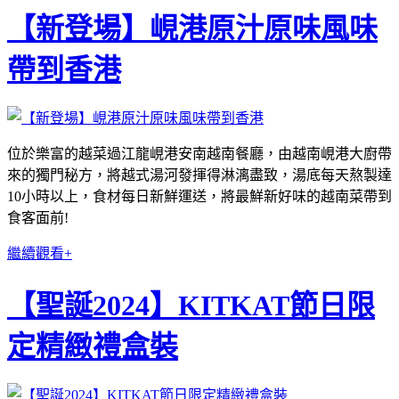
【新登場】峴港原汁原味風味
帶到香港
位於樂富的越菜過江龍峴港安南越南餐廳，由越南峴港大廚帶
來的獨門秘方，將越式湯河發揮得淋漓盡致，湯底每天熬製達
10小時以上，食材每日新鮮運送，將最鮮新好味的越南菜帶到
食客面前!
繼續觀看+
【聖誕2024】KITKAT節日限
定精緻禮盒裝