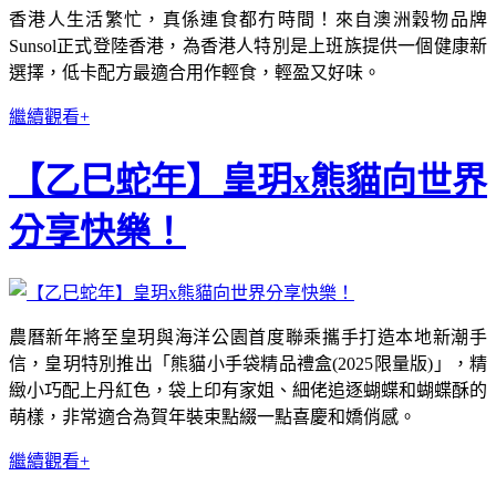
香港人生活繁忙，真係連食都冇時間！來自澳洲穀物品牌
Sunsol正式登陸香港，為香港人特別是上班族提供一個健康新
選擇，低卡配方最適合用作輕食，輕盈又好味。
繼續觀看+
【乙巳蛇年】皇玥x熊貓向世界
分享快樂！
農曆新年將至皇玥與海洋公園⾸度聯乘攜⼿打造本地新潮⼿
信，皇玥特別推出「熊貓⼩⼿袋精品禮盒(2025限量版)」，精
緻⼩巧配上丹紅⾊，袋上印有家姐、細佬追逐蝴蝶和蝴蝶酥的
萌樣，非常適合為賀年裝束點綴⼀點喜慶和嬌俏感。
繼續觀看+