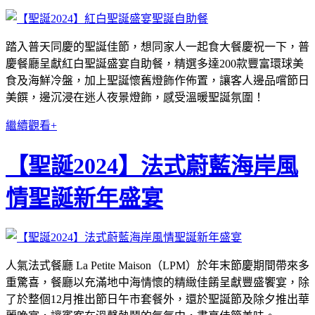
踏入普天同慶的聖誕佳節，想同家人一起食大餐慶祝一下，普
慶餐廳呈獻紅⽩聖誕盛宴⾃助餐，精選多達200款豐富環球美
食及海鮮冷盤，加上聖誕懷舊燈飾作佈置，讓客⼈邊品嚐節⽇
美饌，邊沉浸在迷⼈夜景燈飾，感受溫暖聖誕氛圍！
繼續觀看+
【聖誕2024】法式蔚藍海岸風
情聖誕新年盛宴
人氣法式餐廳 La Petite Maison（LPM）於年末節慶期間帶來多
重驚喜，餐廳以充滿地中海情懷的精緻佳餚呈獻豐盛饗宴，除
了於整個12月推出節日午市套餐外，還於聖誕節及除夕推出華