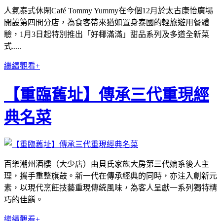
人氣泰式休閑Café Tommy Yummy在今個12月於太古康怡廣場
開設第四間分店，為食客帶來猶如置身泰國的輕旅遊用餐體
驗，1月3日起特別推出「好椰滿滿」甜品系列及多道全新菜
式.....
繼續觀看+
【重臨舊址】傳承三代重現經
典名菜
百樂潮州酒樓（大少店）由貝氏家族大房第三代嫡系後人主
理，攜手重整旗鼓。新一代在傳承經典的同時，亦注入創新元
素，以現代烹飪技藝重現傳統風味，為客人呈獻一系列獨特精
巧的佳餚。
繼續觀看+