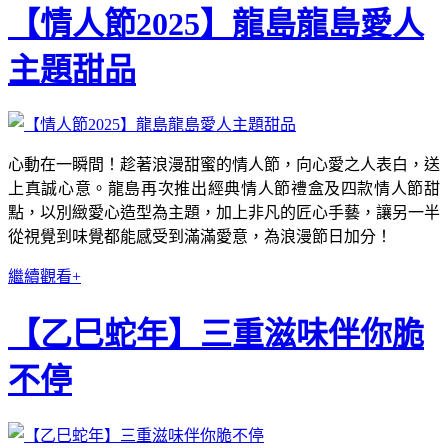
【情人節2025】龍島龍島愛人
主題甜品
心動在一瞬間！趁著浪漫甜蜜的情人節，向心愛之人表白，送
上真誠心意。龍島再次推出經典情人節禮盒及四款情人節甜
點，以別緻愛心造型為主題，加上非凡的匠心手藝，讓另一半
從視覺到味覺都能感受到滿滿愛意，為浪漫節日加分！
繼續觀看+
【乙巳蛇年】三重滋味伴你脆
不停