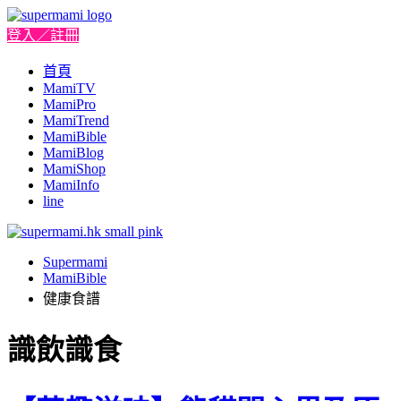
登入／註冊
首頁
MamiTV
MamiPro
MamiTrend
MamiBible
MamiBlog
MamiShop
MamiInfo
line
Supermami
MamiBible
健康食譜
識飲識食