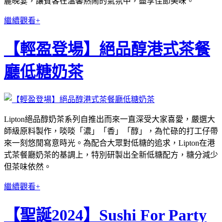
麗晚宴，讓賓客在溫馨熱鬧的氣氛中，盡享佳節美味。
繼續觀看+
【輕盈登場】絕品醇港式茶餐
廳低糖奶茶
Lipton絕品醇奶茶系列自推出而來一直深受大家喜愛，嚴選大
師級原料製作，啖啖「濃」「香」「醇」，為忙碌的打工仔帶
來一刻悠閒寫意時光。為配合大眾對低糖的追求，Lipton在港
式茶餐廳奶茶的基調上，特別研製出全新低糖配方，糖分減少
但茶味依然。
繼續觀看+
【聖誕2024】Sushi For Party