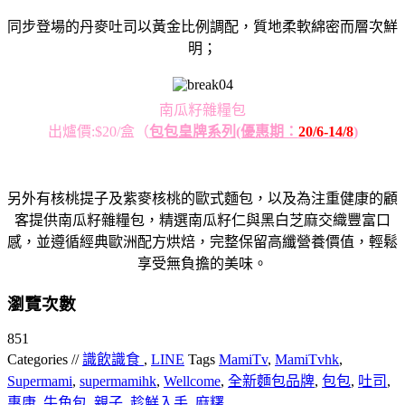
同步登場的丹麥吐司以黃金比例調配，質地柔軟綿密而層次鮮
明；
南瓜籽雜糧包
出爐價:$20/盒
（
包包皇牌系列
(優惠期：
20/6-14/8
)
另外有核桃提子及紫麥核桃的歐式麵包，以及為注重健康的顧
客提供南瓜籽雜糧包，精選南瓜籽仁與黑白芝麻交織豐富口
感，並遵循經典歐洲配方烘焙，完整保留高纖營養價值，輕鬆
享受無負擔的美味。
瀏覽次數
851
Categories //
識飲識食
,
LINE
Tags
MamiTv
,
MamiTvhk
,
Supermami
,
supermamihk
,
Wellcome
,
全新麵包品牌
,
包包
,
吐司
,
惠康
,
牛角包
,
親子
,
趁鮮入手
,
麻糬