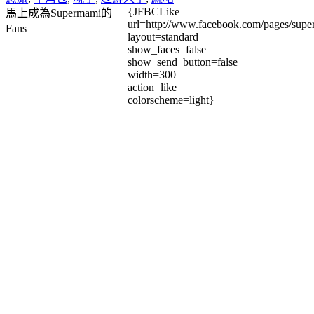
{JFBCLike
馬上成為Supermami的
url=http://www.facebook.com/pages/su
Fans
layout=standard
show_faces=false
show_send_button=false
width=300
action=like
colorscheme=light}