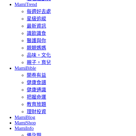
MamiTrend
每週好去處
星級追縱
最新資訊
識飲識食
醫護與你
靚靚媽媽
品味。文化
親子。育兒
MamiBible
開卷有益
健康食譜
健康通識
把握命運
教育放題
理財投資
MamiBlog
MamiShop
MamiInfo
備孕期