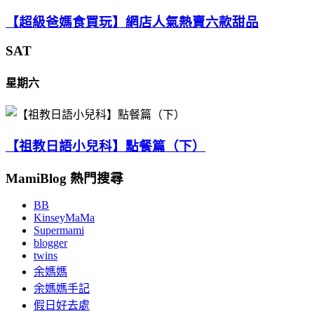
【超級爸媽食買玩】網店人氣熱賣六款甜品
SAT
星期六
【祖教日語小兒科】點餐篇（下）
MamiBlog 熱門搜尋
BB
KinseyMaMa
Supermami
blogger
twins
余媽媽
余媽媽手記
假日好去處