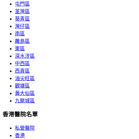
屯門區
荃灣區
葵青區
灣仔區
南區
離島區
東區
深水涉區
中西區
西貢區
油尖旺區
觀塘區
黃大仙區
九龍城區
香港醫院名單
私營醫院
香港