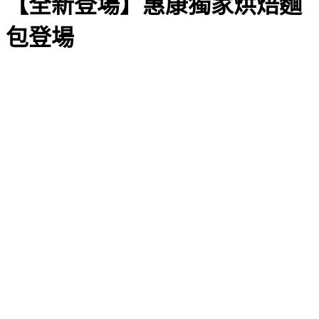
【全新登場】惠康獨家烘焙麵
包登場