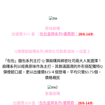
原味麻糬
出爐價:$15/ 盒 （
包包皇牌系列
(優惠期：
20/6-14/8
)
Q彈煙韌麻糬系列 綿密吐司鬆軟滋味 一試愛上
「包包」麵包系列主打 Q 彈麻糬與綿密吐司兩大人氣選擇！
麻糬系列以經典原味作為主打，其飽滿圓潤的外形搭配獨特Q
彈煙韌口感，更以出爐價$15/４個登場，平均只需$3.75/個，
價格親民
紫薯麻糬
出爐價:$20/盒
（
包包皇牌系列
(優惠期：
20/6-14/8
)