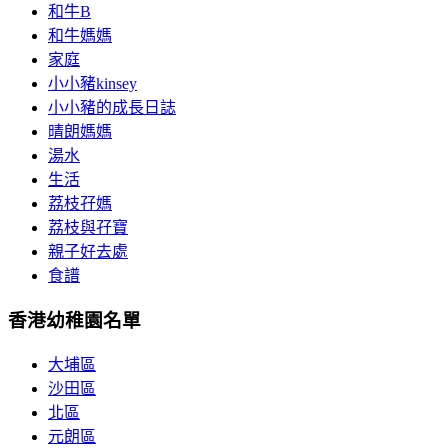
和牛B
和牛媽媽
家庭
小小豬kinsey
小小豬的成長日誌
晴朗媽媽
湯水
生活
荔枝孖媽
荔枝與孖寶
親子好去處
食譜
香港幼稚園名單
大埔區
沙田區
北區
元朗區