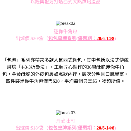
以經典配方打造西式大熱烘焙產品
迷你牛角包
出爐價:$20/盒
（
包包皇牌系列
(優惠期：
20/6-14/8
)
「包包」系列亦帶來多款人氣西式麵包，其中包括以法式傳統
烘焙「4-3-3折疊法」，工藝匠心製作的36層酥脆迷你牛角
包，金黃酥脆的外皮包裹蜂窩狀內裡，層次分明且口感豐富。
四件裝迷你牛角包僅售$20，平均每個只需$5，物超所值。
丹麥吐司
出爐價:$18/袋
（
包包皇牌系列
(優惠期：
20/6-14/8
)