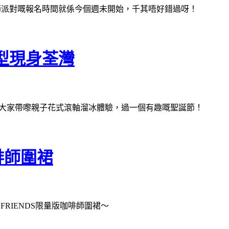
首個感恩節派對嘅報名時間就係今個週未開始，千其唔好錯過呀！
型現身荃灣
為大家帶嚟親子花式滾軸溜冰體驗，過一個有趣嘅聖誕節！
啡師圍裙
FRIENDS限量版咖啡師圍裙～