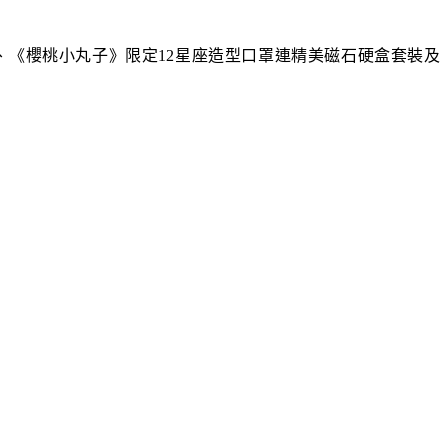
tion 禮盒裝、《櫻桃小丸子》限定12星座造型口罩連精美磁石硬盒套裝及