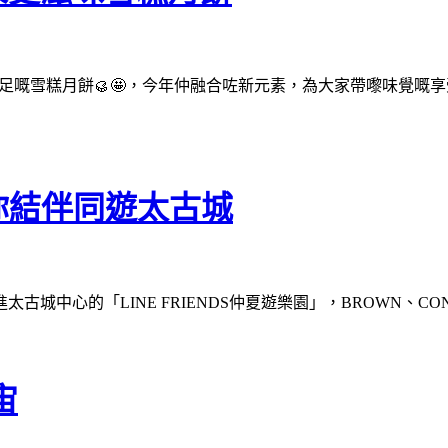
氣十足嘅雪糕月餅🥮🤩，今年仲融合咗新元素，為大家帶嚟味覺嘅享受
S與你結伴同遊太古城
太古城中心的「LINE FRIENDS仲夏遊樂園」，BROWN、CON
宙