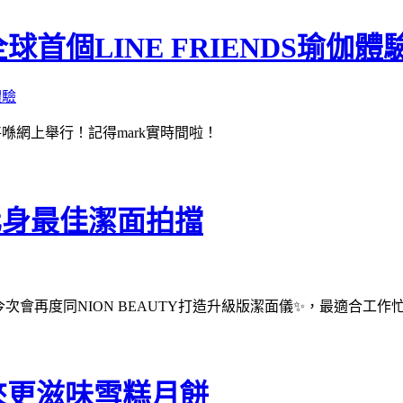
全球首個LINE FRIENDS瑜伽體
驗即將喺網上舉行！記得mark實時間啦！
化身最佳潔面拍擋
今次會再度同NION BEAUTY打造升級版潔面儀✨，最適合工作
來更滋味雪糕月餅