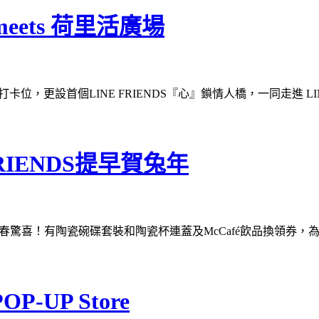
meets 荷里活廣場
打卡位，更設首個LINE FRIENDS『心』鎖情人橋，一同走進 L
RIENDS提早賀兔年
s，帶來新春驚喜！有陶瓷碗碟套裝和陶瓷杯連蓋及McCafé飲品換領券
P-UP Store