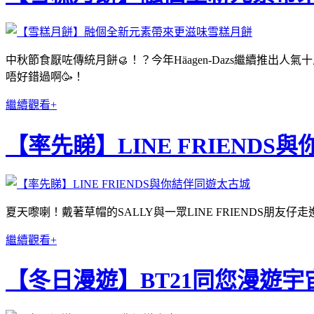
中秋節食厭咗傳統月餅🥮！？今年Häagen-Dazs繼續推出人
唔好錯過啊🥳！
繼續觀看+
【率先睇】LINE FRIEND
夏天嚟喇！戴著草帽的SALLY與一眾LINE FRIENDS朋友仔走進
繼續觀看+
【冬日漫遊】BT21同您漫遊宇