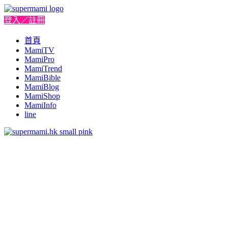
登入／註冊
首頁
MamiTV
MamiPro
MamiTrend
MamiBible
MamiBlog
MamiShop
MamiInfo
line