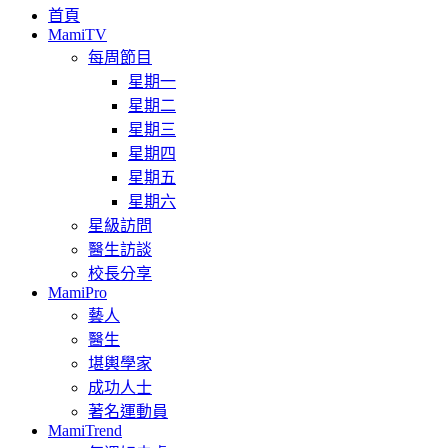
首頁
MamiTV
每周節目
星期一
星期二
星期三
星期四
星期五
星期六
星級訪問
醫生訪談
校長分享
MamiPro
藝人
醫生
堪輿學家
成功人士
著名運動員
MamiTrend