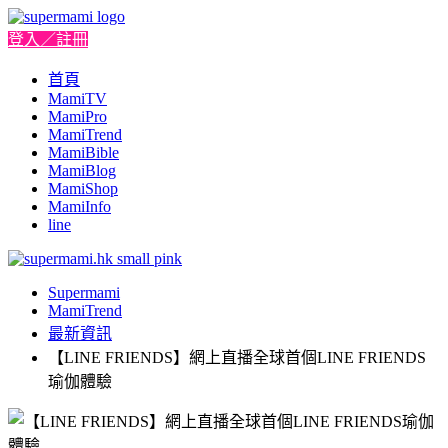
登入／註冊
首頁
MamiTV
MamiPro
MamiTrend
MamiBible
MamiBlog
MamiShop
MamiInfo
line
Supermami
MamiTrend
最新資訊
【LINE FRIENDS】網上直播全球首個LINE FRIENDS
瑜伽體驗