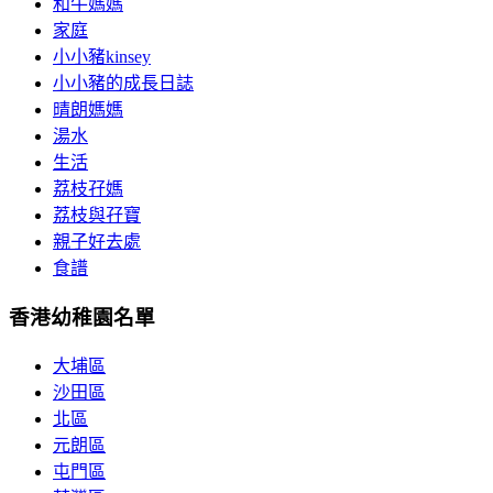
和牛媽媽
家庭
小小豬kinsey
小小豬的成長日誌
晴朗媽媽
湯水
生活
荔枝孖媽
荔枝與孖寶
親子好去處
食譜
香港幼稚園名單
大埔區
沙田區
北區
元朗區
屯門區