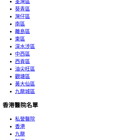
荃灣區
葵青區
灣仔區
南區
離島區
東區
深水涉區
中西區
西貢區
油尖旺區
觀塘區
黃大仙區
九龍城區
香港醫院名單
私營醫院
香港
九龍