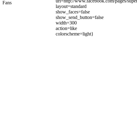
url=http://www.facebook.com/pages/su
Fans
layout=standard
show_faces=false
show_send_button=false
width=300
action=like
colorscheme=light}