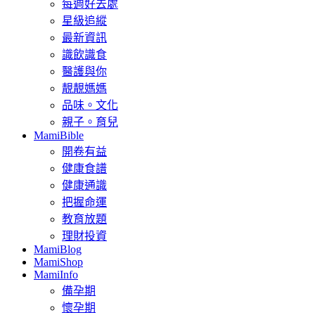
每週好去處
星級追縱
最新資訊
識飲識食
醫護與你
靚靚媽媽
品味。文化
親子。育兒
MamiBible
開卷有益
健康食譜
健康通識
把握命運
教育放題
理財投資
MamiBlog
MamiShop
MamiInfo
備孕期
懷孕期