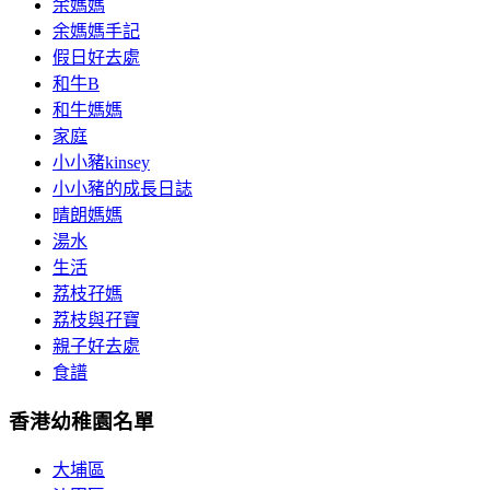
余媽媽
余媽媽手記
假日好去處
和牛B
和牛媽媽
家庭
小小豬kinsey
小小豬的成長日誌
晴朗媽媽
湯水
生活
荔枝孖媽
荔枝與孖寶
親子好去處
食譜
香港幼稚園名單
大埔區