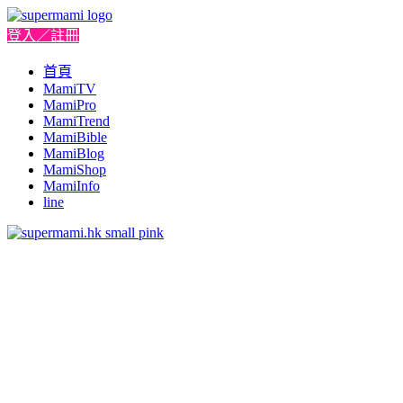
登入／註冊
首頁
MamiTV
MamiPro
MamiTrend
MamiBible
MamiBlog
MamiShop
MamiInfo
line