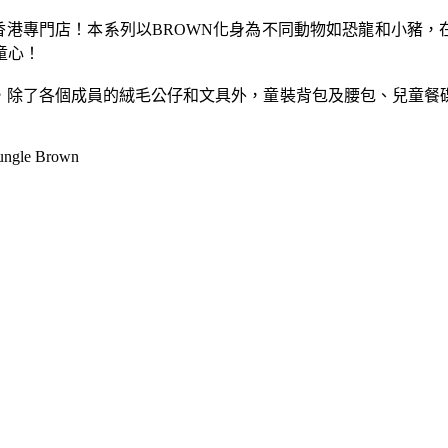
香港專門店！本系列以
BROWN
化身為不同
動物如恐龍和小豬，
童心！
，
除了各個成員的絨毛公仔和文具外，童裝背包及腰包、兒童餐