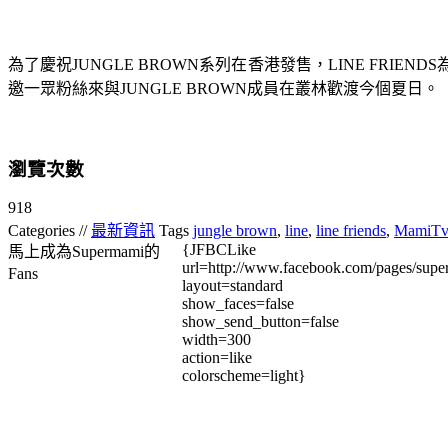
為了慶祝
JUNGLE BROWN
系列在香港發售，
LINE FRIENDS
邀一眾粉絲來與
JUNGL
E BROWN
成員在叢林歡渡今個夏日。
瀏覽次數
918
Categories //
最新資訊
Tags
jungle brown
,
line
,
line friends
,
MamiTv
{JFBCLike
馬上成為Supermami的
url=http://www.facebook.com/pages/su
Fans
layout=standard
show_faces=false
show_send_button=false
width=300
action=like
colorscheme=light}