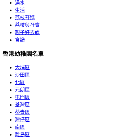
湯水
生活
荔枝孖媽
荔枝與孖寶
親子好去處
食譜
香港幼稚園名單
大埔區
沙田區
北區
元朗區
屯門區
荃灣區
葵青區
灣仔區
南區
離島區