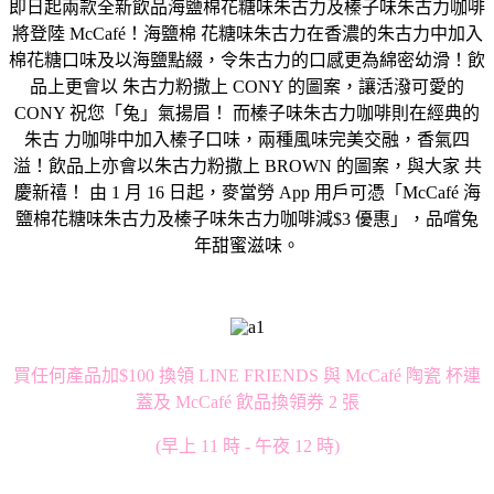
即日起兩款全新飲品海鹽棉花糖味朱古力及榛子味朱古力咖啡
將登陸 McCafé！海鹽棉 花糖味朱古力在香濃的朱古力中加入
棉花糖口味及以海鹽點綴，令朱古力的口感更為綿密幼滑！飲
品上更會以 朱古力粉撒上 CONY 的圖案，讓活潑可愛的
CONY 祝您「兔」氣揚眉！ 而榛子味朱古力咖啡則在經典的
朱古 力咖啡中加入榛子口味，兩種風味完美交融，香氣四
溢！飲品上亦會以朱古力粉撒上 BROWN 的圖案，與大家 共
慶新禧！ 由 1 月 16 日起，麥當勞 App 用戶可憑「McCafé 海
鹽棉花糖味朱古力及榛子味朱古力咖啡減$3 優惠」，品嚐兔
年甜蜜滋味。
買任何產品加$100 換領 LINE FRIENDS 與 McCafé 陶瓷 杯連
蓋及 McCafé 飲品換領券 2 張
(早上 11 時 - 午夜 12 時)