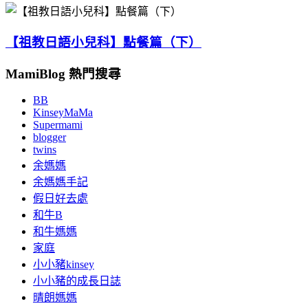
【祖教日語小兒科】點餐篇（下）
MamiBlog 熱門搜尋
BB
KinseyMaMa
Supermami
blogger
twins
余媽媽
余媽媽手記
假日好去處
和牛B
和牛媽媽
家庭
小小豬kinsey
小小豬的成長日誌
晴朗媽媽