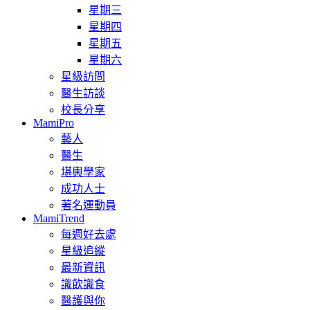
星期三
星期四
星期五
星期六
星級訪問
醫生訪談
校長分享
MamiPro
藝人
醫生
堪輿學家
成功人士
著名運動員
MamiTrend
每週好去處
星級追縱
最新資訊
識飲識食
醫護與你