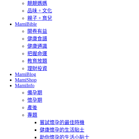
靚靚媽媽
品味。文化
親子。育兒
MamiBible
開卷有益
健康食譜
健康通識
把握命運
教育放題
理財投資
MamiBlog
MamiShop
MamiInfo
備孕期
懷孕期
產後
專題
嘗試懷孕的最佳時機
健康懷孕的生活貼士
助你懷孕的生活小貼士