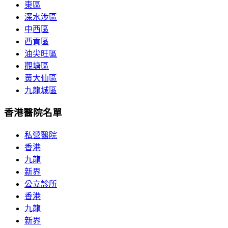
東區
深水涉區
中西區
西貢區
油尖旺區
觀塘區
黃大仙區
九龍城區
香港醫院名單
私營醫院
香港
九龍
新界
公立診所
香港
九龍
新界