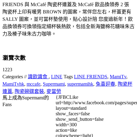
FRIENDS 與 McCafé 陶瓷杯連蓋及 McCafé 飲品換領券 2 張
陶瓷杯上印有暖男 BROWN 的圖案，常伴您左右，杯蓋更有
SALLY 圖案，並可當杯墊使用，貼心設計陪 您度過新年！飲
品換領券可換領指定細杯裝熱飲，包括全新海鹽棉花糖味朱古
力及榛子味朱古力咖啡。
瀏覽次數
1223
Categories //
識飲識食
,
LINE
Tags
LINE FRIENDS
,
MamiTv
,
MamiTvhk
,
mccafe
,
Supermami
,
supermamihk
,
兔喜迎春
,
陶瓷杯
連蓋
,
陶瓷碗碟套裝
,
麥當勞
{JFBCLike
馬上成為Supermami的
url=http://www.facebook.com/pages/su
Fans
layout=standard
show_faces=false
show_send_button=false
width=300
action=like
colorscheme=light}