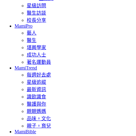
星級訪問
醫生訪談
校長分享
MamiPro
藝人
醫生
堪輿學家
成功人士
著名運動員
MamiTrend
每週好去處
星級追縱
最新資訊
識飲識食
醫護與你
靚靚媽媽
品味。文化
親子。育兒
MamiBible