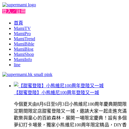
登入／註冊
首頁
MamiTV
MamiPro
MamiTrend
MamiBible
MamiBlog
MamiShop
MamiInfo
line
【甜蜜登陸】小熊維尼100周年登陸又一城
今個夏天由8月6日至9月3日小熊維尼100周年慶典期間限
定期間限定店甜蜜登陸又一城，邀請大家一起走進充滿
歡樂與童心的百畝森林，展開一場限定慶典！設有多個
夢幻打卡場景，獨家小熊維尼100周年限定精品，DIY香