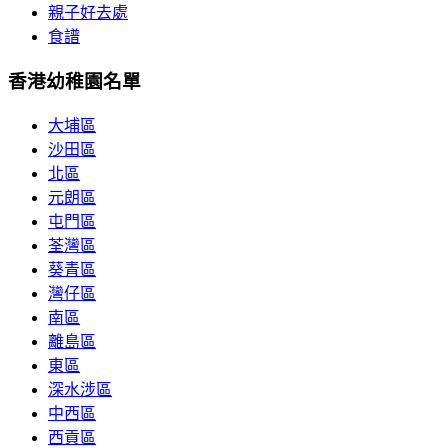
親子好去處
食譜
香港幼稚園名單
大埔區
沙田區
北區
元朗區
屯門區
荃灣區
葵青區
灣仔區
南區
離島區
東區
深水涉區
中西區
西貢區