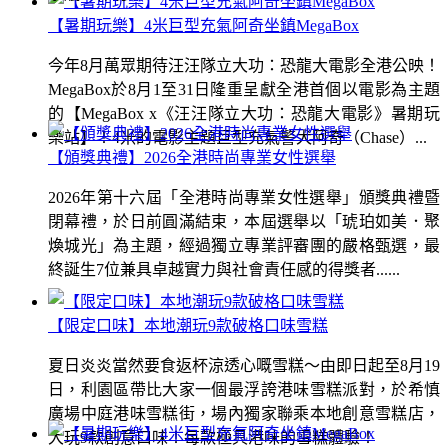
【暑期玩樂】4米巨型充氣阿奇坐鎮MegaBox
今年8月萬眾期待汪汪隊立大功：恐龍大電影全港公映！
MegaBox於8月1至31日隆重呈獻全港首個以電影為主題
的【MegaBox x《汪汪隊立大功：恐龍大電影》暑期玩
樂站】！4米的電影主題巨型充氣警犬阿奇（Chase）...
【頒獎典禮】2026全港時尚專業女性選舉
2026年第十六屆「全港時尚專業女性選舉」頒獎典禮暨
閉幕禮，於日前圓滿結束，本屆選舉以「琥珀如美．聚
煥城光」為主題，經過獨立專業評審團的嚴格甄選，最
終誕生7位兼具卓越實力與社會責任感的得獎者......
【限定口味】本地潮玩9款破格口味雪糕
夏日炎炎當然要食返杯涼透心嘅雪糕～由即日起至8月19
日，利園區帶比大家一個最浮誇港味雪糕派對，於希慎
廣場中庭港味雪糕街，場內獨家聯乘本地創意雪糕店，
大玩9款創意口味！每款極具港味的雪糕體驗！