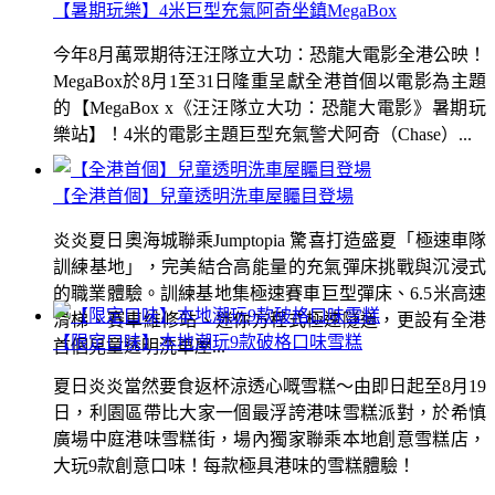
【暑期玩樂】4米巨型充氣阿奇坐鎮MegaBox
今年8月萬眾期待汪汪隊立大功：恐龍大電影全港公映！
MegaBox於8月1至31日隆重呈獻全港首個以電影為主題
的【MegaBox x《汪汪隊立大功：恐龍大電影》暑期玩
樂站】！4米的電影主題巨型充氣警犬阿奇（Chase）...
【全港首個】兒童透明洗車屋矚目登場
炎炎夏日奧海城聯乘Jumptopia 驚喜打造盛夏「極速車隊
訓練基地」，完美結合高能量的充氣彈床挑戰與沉浸式
的職業體驗。訓練基地集極速賽車巨型彈床、6.5米高速
滑梯、賽車維修站、迷你方程式極速隧道，更設有全港
【限定口味】本地潮玩9款破格口味雪糕
首個兒童透明洗車屋...
夏日炎炎當然要食返杯涼透心嘅雪糕～由即日起至8月19
日，利園區帶比大家一個最浮誇港味雪糕派對，於希慎
廣場中庭港味雪糕街，場內獨家聯乘本地創意雪糕店，
大玩9款創意口味！每款極具港味的雪糕體驗！