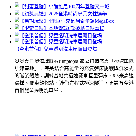
【全港首個】兒童透明洗車屋矚目登場
炎炎夏日奧海城聯乘Jumptopia 驚喜打造盛夏「極速車隊
訓練基地」，完美結合高能量的充氣彈床挑戰與沉浸式
的職業體驗。訓練基地集極速賽車巨型彈床、6.5米高速
滑梯、賽車維修站、迷你方程式極速隧道，更設有全港
首個兒童透明洗車屋...