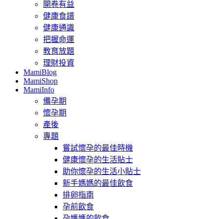
開卷有益
健康食譜
健康通識
把握命運
教育放題
理財投資
MamiBlog
MamiShop
MamiInfo
備孕期
懷孕期
產後
專題
嘗試懷孕的最佳時機
健康懷孕的生活貼士
助你懷孕的生活小貼士
新手媽媽的最佳飲食
排卵指南
孕前飲食
孕媽媽的飲食