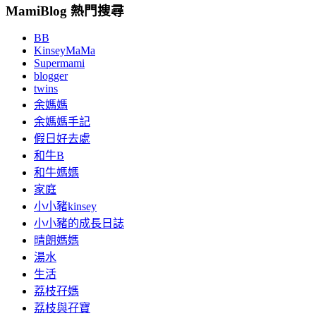
MamiBlog 熱門搜尋
BB
KinseyMaMa
Supermami
blogger
twins
余媽媽
余媽媽手記
假日好去處
和牛B
和牛媽媽
家庭
小小豬kinsey
小小豬的成長日誌
晴朗媽媽
湯水
生活
荔枝孖媽
荔枝與孖寶