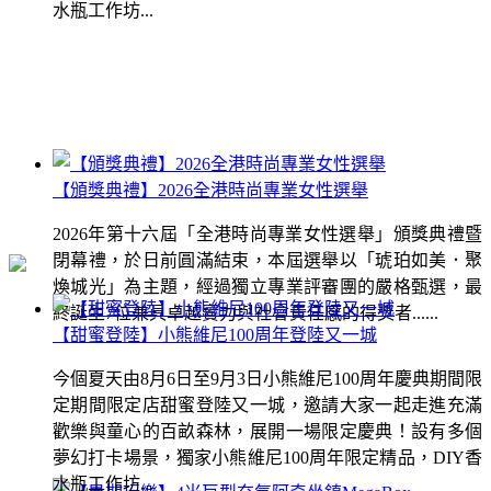
水瓶工作坊...
【頒獎典禮】2026全港時尚專業女性選舉
2026年第十六屆「全港時尚專業女性選舉」頒獎典禮暨
閉幕禮，於日前圓滿結束，本屆選舉以「琥珀如美．聚
煥城光」為主題，經過獨立專業評審團的嚴格甄選，最
終誕生7位兼具卓越實力與社會責任感的得獎者......
【甜蜜登陸】小熊維尼100周年登陸又一城
今個夏天由8月6日至9月3日小熊維尼100周年慶典期間限
定期間限定店甜蜜登陸又一城，邀請大家一起走進充滿
歡樂與童心的百畝森林，展開一場限定慶典！設有多個
夢幻打卡場景，獨家小熊維尼100周年限定精品，DIY香
水瓶工作坊...