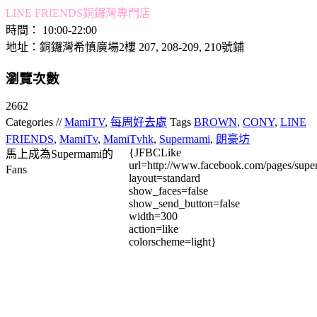
LINE FRIENDS銅鑼灣專門店
時間： 10:00-22:00
地址：銅鑼灣希慎廣場2樓 207, 208-209, 210號鋪
瀏覽次數
2662
Categories //
MamiTV
,
每周好去處
Tags
BROWN
,
CONY
,
LINE
FRIENDS
,
MamiTv
,
MamiTvhk
,
Supermami
,
朗豪坊
{JFBCLike
馬上成為Supermami的
url=http://www.facebook.com/pages/su
Fans
layout=standard
show_faces=false
show_send_button=false
width=300
action=like
colorscheme=light}