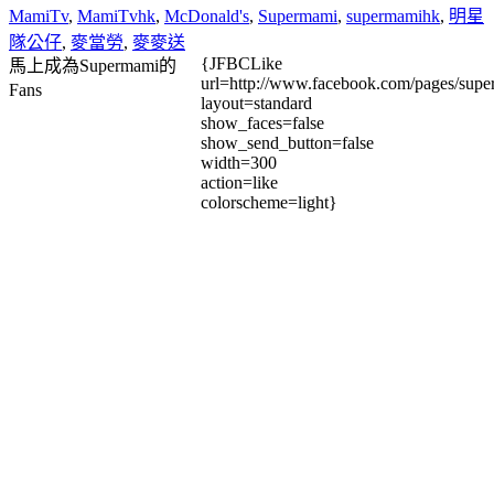
MamiTv
,
MamiTvhk
,
McDonald's
,
Supermami
,
supermamihk
,
明星
隊公仔
,
麥當勞
,
麥麥送
{JFBCLike
馬上成為Supermami的
url=http://www.facebook.com/pages/su
Fans
layout=standard
show_faces=false
show_send_button=false
width=300
action=like
colorscheme=light}