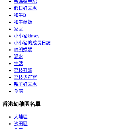
余媽媽手記
假日好去處
和牛B
和牛媽媽
家庭
小小豬kinsey
小小豬的成長日誌
晴朗媽媽
湯水
生活
荔枝孖媽
荔枝與孖寶
親子好去處
食譜
香港幼稚園名單
大埔區
沙田區