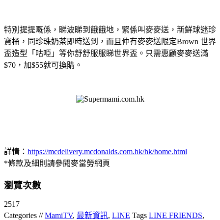
特別提提嘅係，睇波睇到餓餓地，緊係叫麥麥送，新鮮球迷珍
寶桶，同珍珠奶茶即時送到，而且仲有麥麥送限定Brown 世界
盃造型「咕𠱸」等你舒舒服服睇世界盃。只需惠顧麥麥送滿
$70，加$55就可換購。
詳情：
https://mcdelivery.mcdonalds.com.hk/hk/home.html
*條款及細則請參閱麥當勞網頁
瀏覽次數
2517
Categories //
MamiTV
,
最新資訊
,
LINE
Tags
LINE FRIENDS
,