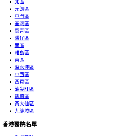
北區
元朗區
屯門區
荃灣區
葵青區
灣仔區
南區
離島區
東區
深水涉區
中西區
西貢區
油尖旺區
觀塘區
黃大仙區
九龍城區
香港醫院名單