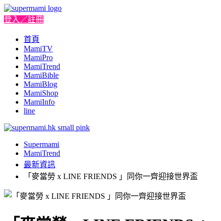
登入／註冊
首頁
MamiTV
MamiPro
MamiTrend
MamiBible
MamiBlog
MamiShop
MamiInfo
line
Supermami
MamiTrend
最新資訊
「麥當勞 x LINE FRIENDS 」同你一齊迎接世界盃