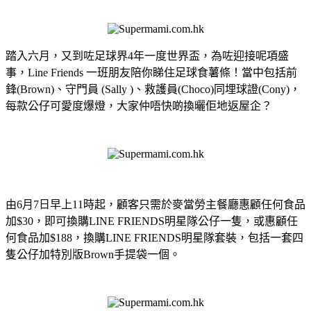
踏入六月，又到咗足球界4年一度世界盃，為咗迎接呢項盛
事，Line Friends 一班朋友陪你睇住足球食薯條！當中包括前
鋒(Brown)、守門員 (Sally )、救護員(Choco)同埋球證(Cony)，
每款公仔可愛度爆燈，大家仲唔快啲換曬佢地返屋企？
由6月7日早上11時起，顧客只需於麥當勞主餐廳惠顧任何食品
加$30，即可換購LINE FRIENDS明星隊公仔一隻，或惠顧任
何食品加$188，換購LINE FRIENDS明星隊套裝，包括一套四
隻公仔加特別版Brown手提袋一個。