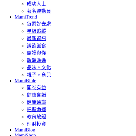
成功人士
著名運動員
MamiTrend
每週好去處
星級追縱
最新資訊
識飲識食
醫護與你
靚靚媽媽
品味。文化
親子。育兒
MamiBible
開卷有益
健康食譜
健康通識
把握命運
教育放題
理財投資
MamiBlog
MamiShop