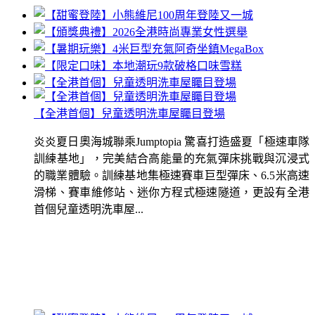
【全港首個】兒童透明洗車屋矚目登場
炎炎夏日奧海城聯乘Jumptopia 驚喜打造盛夏「極速車隊
訓練基地」，完美結合高能量的充氣彈床挑戰與沉浸式
的職業體驗。訓練基地集極速賽車巨型彈床、6.5米高速
滑梯、賽車維修站、迷你方程式極速隧道，更設有全港
首個兒童透明洗車屋...