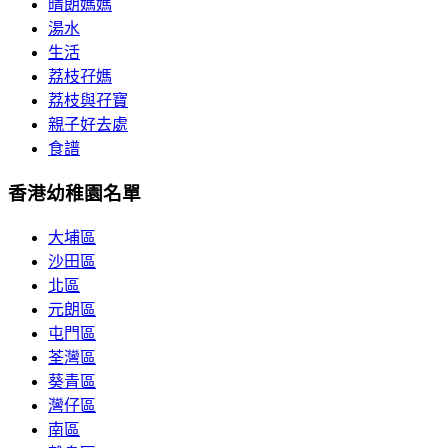
晴朗媽媽
湯水
生活
荔枝孖媽
荔枝與孖寶
親子好去處
食譜
香港幼稚園名單
大埔區
沙田區
北區
元朗區
屯門區
荃灣區
葵青區
灣仔區
南區