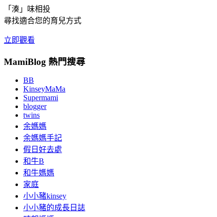
「湊」味相投
尋找適合您的育兒方式
立即觀看
MamiBlog 熱門搜尋
BB
KinseyMaMa
Supermami
blogger
twins
余媽媽
余媽媽手記
假日好去處
和牛B
和牛媽媽
家庭
小小豬kinsey
小小豬的成長日誌