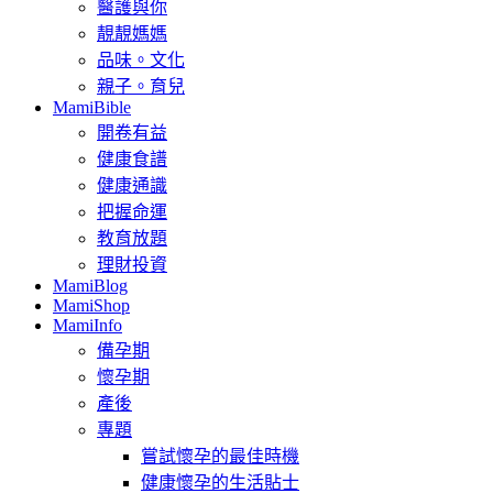
醫護與你
靚靚媽媽
品味。文化
親子。育兒
MamiBible
開卷有益
健康食譜
健康通識
把握命運
教育放題
理財投資
MamiBlog
MamiShop
MamiInfo
備孕期
懷孕期
產後
專題
嘗試懷孕的最佳時機
健康懷孕的生活貼士