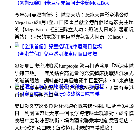
【暑期玩樂】4米巨型充氣阿奇坐鎮MegaBox
今年8月萬眾期待汪汪隊立大功：恐龍大電影全港公映！
MegaBox於8月1至31日隆重呈獻全港首個以電影為主題
的【MegaBox x《汪汪隊立大功：恐龍大電影》暑期玩
樂站】！4米的電影主題巨型充氣警犬阿奇（Chase）...
【全港首個】兒童透明洗車屋矚目登場
炎炎夏日奧海城聯乘Jumptopia 驚喜打造盛夏「極速車隊
訓練基地」，完美結合高能量的充氣彈床挑戰與沉浸式
的職業體驗。訓練基地集極速賽車巨型彈床、6.5米高速
滑梯、賽車維修站、迷你方程式極速隧道，更設有全港
【限定口味】本地潮玩9款破格口味雪糕
首個兒童透明洗車屋...
夏日炎炎當然要食返杯涼透心嘅雪糕～由即日起至8月19
日，利園區帶比大家一個最浮誇港味雪糕派對，於希慎
廣場中庭港味雪糕街，場內獨家聯乘本地創意雪糕店，
大玩9款創意口味！每款極具港味的雪糕體驗！