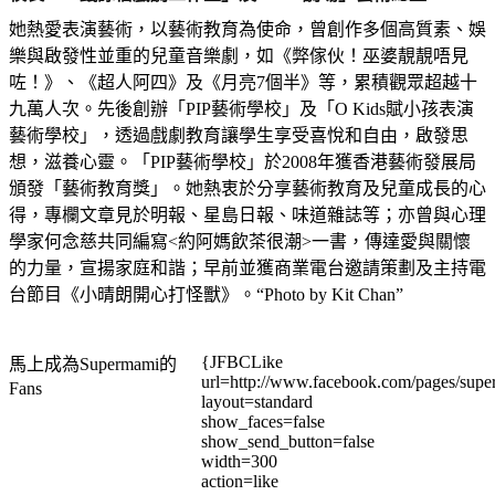
她熱愛表演藝術，以藝術教育為使命，曾創作多個高質素、娛
樂與啟發性並重的兒童音樂劇，如《弊傢伙！巫婆靚靚唔見
咗！》、《超人阿四》及《月亮7個半》等，累積觀眾超越十
九萬人次。先後創辦「PIP藝術學校」及「O Kids賦小孩表演
藝術學校」，透過戲劇教育讓學生享受喜悅和自由，啟發思
想，滋養心靈。「PIP藝術學校」於2008年獲香港藝術發展局
頒發「藝術教育獎」。她熱衷於分享藝術教育及兒童成長的心
得，專欄文章見於明報、星島日報、味道雜誌等；亦曾與心理
學家何念慈共同編寫<約阿媽飲茶很潮>一書，傳達愛與關懷
的力量，宣揚家庭和諧；早前並獲商業電台邀請策劃及主持電
台節目《小晴朗開心打怪獸》。“Photo by Kit Chan”
{JFBCLike
馬上成為Supermami的
url=http://www.facebook.com/pages/su
Fans
layout=standard
show_faces=false
show_send_button=false
width=300
action=like