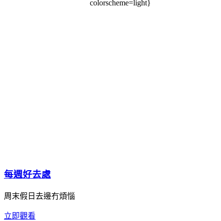
colorscheme=light}
每週好去處
周末假日去邊冇煩惱
立即觀看