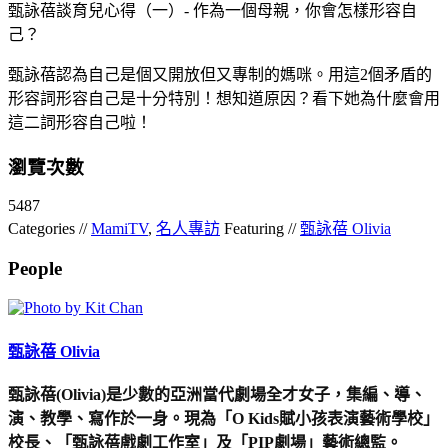
甄詠蓓談育兒心得（一）- 作為一個母親，你會怎樣形容自
己？
甄詠蓓認為自己是個又開放但又專制的媽咪。用這2個矛盾的
形容詞形容自己是十分特別！想知道原因？看下她為什麼會用
這二詞形容自己啦！
瀏覽次數
5487
Categories //
MamiTV
,
名人專訪
Featuring //
甄詠蓓 Olivia
People
甄詠蓓 Olivia
甄詠蓓(Olivia)是少數的亞洲當代劇場全才女子，集編、導、
演、教學、寫作於一身。現為「O Kids賦小孩表演藝術學校」
校長、「甄詠蓓戲劇工作室」及「PIP劇場」藝術總監。