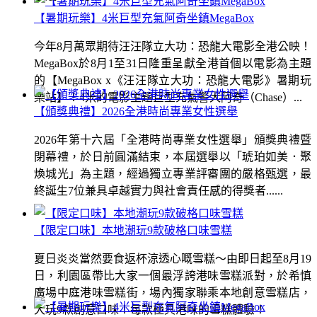
【暑期玩樂】4米巨型充氣阿奇坐鎮MegaBox
今年8月萬眾期待汪汪隊立大功：恐龍大電影全港公映！
MegaBox於8月1至31日隆重呈獻全港首個以電影為主題
的【MegaBox x《汪汪隊立大功：恐龍大電影》暑期玩
樂站】！4米的電影主題巨型充氣警犬阿奇（Chase）...
【頒獎典禮】2026全港時尚專業女性選舉
2026年第十六屆「全港時尚專業女性選舉」頒獎典禮暨
閉幕禮，於日前圓滿結束，本屆選舉以「琥珀如美．聚
煥城光」為主題，經過獨立專業評審團的嚴格甄選，最
終誕生7位兼具卓越實力與社會責任感的得獎者......
【限定口味】本地潮玩9款破格口味雪糕
夏日炎炎當然要食返杯涼透心嘅雪糕～由即日起至8月19
日，利園區帶比大家一個最浮誇港味雪糕派對，於希慎
廣場中庭港味雪糕街，場內獨家聯乘本地創意雪糕店，
大玩9款創意口味！每款極具港味的雪糕體驗！