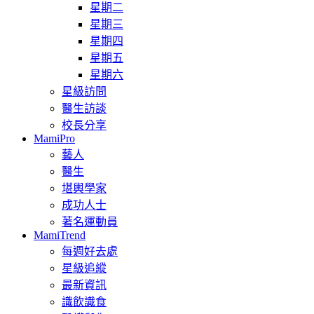
星期二
星期三
星期四
星期五
星期六
星級訪問
醫生訪談
校長分享
MamiPro
藝人
醫生
堪輿學家
成功人士
著名運動員
MamiTrend
每週好去處
星級追縱
最新資訊
識飲識食