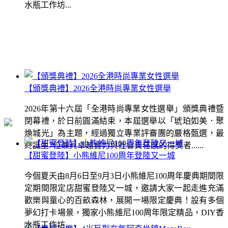
水瓶工作坊...
【頒獎典禮】2026全港時尚專業女性選舉
2026年第十六屆「全港時尚專業女性選舉」頒獎典禮暨
閉幕禮，於日前圓滿結束，本屆選舉以「琥珀如美．聚
煥城光」為主題，經過獨立專業評審團的嚴格甄選，最
終誕生7位兼具卓越實力與社會責任感的得獎者......
【甜蜜登陸】小熊維尼100周年登陸又一城
今個夏天由8月6日至9月3日小熊維尼100周年慶典期間限
定期間限定店甜蜜登陸又一城，邀請大家一起走進充滿
歡樂與童心的百畝森林，展開一場限定慶典！設有多個
夢幻打卡場景，獨家小熊維尼100周年限定精品，DIY香
水瓶工作坊...