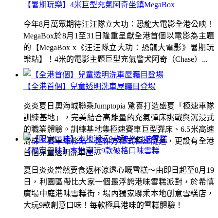
【暑期玩樂】4米巨型充氣阿奇坐鎮MegaBox
今年8月萬眾期待汪汪隊立大功：恐龍大電影全港公映！
MegaBox於8月1至31日隆重呈獻全港首個以電影為主題
的【MegaBox x《汪汪隊立大功：恐龍大電影》暑期玩
樂站】！4米的電影主題巨型充氣警犬阿奇（Chase）...
【全港首個】兒童透明洗車屋矚目登場
炎炎夏日奧海城聯乘Jumptopia 驚喜打造盛夏「極速車隊
訓練基地」，完美結合高能量的充氣彈床挑戰與沉浸式
的職業體驗。訓練基地集極速賽車巨型彈床、6.5米高速
滑梯、賽車維修站、迷你方程式極速隧道，更設有全港
【限定口味】本地潮玩9款破格口味雪糕
首個兒童透明洗車屋...
夏日炎炎當然要食返杯涼透心嘅雪糕～由即日起至8月19
日，利園區帶比大家一個最浮誇港味雪糕派對，於希慎
廣場中庭港味雪糕街，場內獨家聯乘本地創意雪糕店，
大玩9款創意口味！每款極具港味的雪糕體驗！