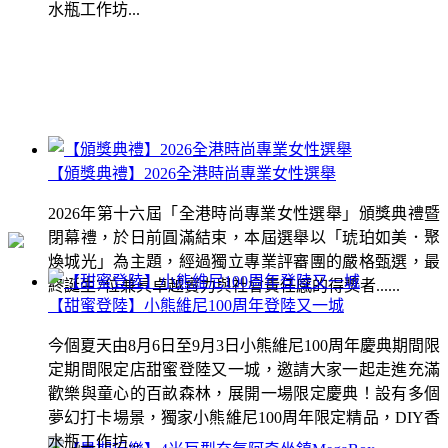
水瓶工作坊...
【頒獎典禮】2026全港時尚專業女性選舉
2026年第十六屆「全港時尚專業女性選舉」頒獎典禮暨
閉幕禮，於日前圓滿結束，本屆選舉以「琥珀如美．聚
煥城光」為主題，經過獨立專業評審團的嚴格甄選，最
終誕生7位兼具卓越實力與社會責任感的得獎者......
【甜蜜登陸】小熊維尼100周年登陸又一城
今個夏天由8月6日至9月3日小熊維尼100周年慶典期間限
定期間限定店甜蜜登陸又一城，邀請大家一起走進充滿
歡樂與童心的百畝森林，展開一場限定慶典！設有多個
夢幻打卡場景，獨家小熊維尼100周年限定精品，DIY香
水瓶工作坊...