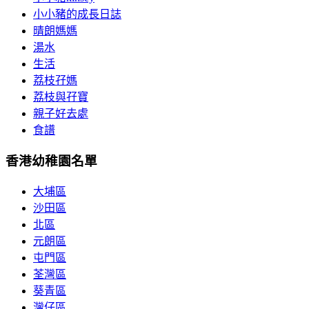
小小豬的成長日誌
晴朗媽媽
湯水
生活
荔枝孖媽
荔枝與孖寶
親子好去處
食譜
香港幼稚園名單
大埔區
沙田區
北區
元朗區
屯門區
荃灣區
葵青區
灣仔區