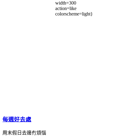
width=300
action=like
colorscheme=light}
每週好去處
周末假日去邊冇煩惱