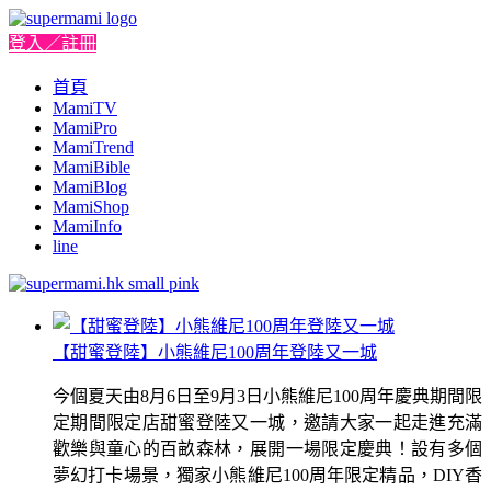
登入／註冊
首頁
MamiTV
MamiPro
MamiTrend
MamiBible
MamiBlog
MamiShop
MamiInfo
line
【甜蜜登陸】小熊維尼100周年登陸又一城
今個夏天由8月6日至9月3日小熊維尼100周年慶典期間限
定期間限定店甜蜜登陸又一城，邀請大家一起走進充滿
歡樂與童心的百畝森林，展開一場限定慶典！設有多個
夢幻打卡場景，獨家小熊維尼100周年限定精品，DIY香