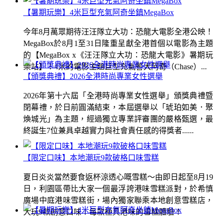
【暑期玩樂】4米巨型充氣阿奇坐鎮MegaBox
今年8月萬眾期待汪汪隊立大功：恐龍大電影全港公映！
MegaBox於8月1至31日隆重呈獻全港首個以電影為主題
的【MegaBox x《汪汪隊立大功：恐龍大電影》暑期玩
樂站】！4米的電影主題巨型充氣警犬阿奇（Chase）...
【頒獎典禮】2026全港時尚專業女性選舉
2026年第十六屆「全港時尚專業女性選舉」頒獎典禮暨
閉幕禮，於日前圓滿結束，本屆選舉以「琥珀如美．聚
煥城光」為主題，經過獨立專業評審團的嚴格甄選，最
終誕生7位兼具卓越實力與社會責任感的得獎者......
【限定口味】本地潮玩9款破格口味雪糕
夏日炎炎當然要食返杯涼透心嘅雪糕～由即日起至8月19
日，利園區帶比大家一個最浮誇港味雪糕派對，於希慎
廣場中庭港味雪糕街，場內獨家聯乘本地創意雪糕店，
大玩9款創意口味！每款極具港味的雪糕體驗！