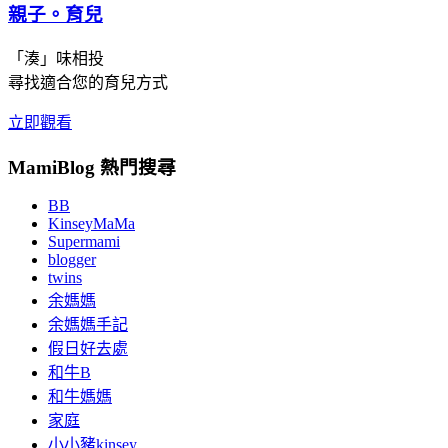
親子。育兒
「湊」味相投
尋找適合您的育兒方式
立即觀看
MamiBlog 熱門搜尋
BB
KinseyMaMa
Supermami
blogger
twins
余媽媽
余媽媽手記
假日好去處
和牛B
和牛媽媽
家庭
小小豬kinsey