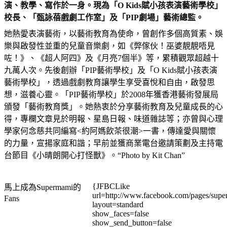
演、教學、寫作於一身。現為「O Kids賦小孩表演藝術學校」
校長、「甄詠蓓戲劇工作室」及「PIP劇場」藝術總監。
她熱愛表演藝術，以藝術教育為使命，曾創作多個高質素、娛
樂與啟發性並重的兒童音樂劇，如《弊傢伙！巫婆靚靚唔見
咗！》、《超人阿四》及《月亮7個半》等，累積觀眾超越十
九萬人次。先後創辦「PIP藝術學校」及「O Kids賦小孩表演
藝術學校」，透過戲劇教育讓學生享受喜悅和自由，啟發思
想，滋養心靈。「PIP藝術學校」於2008年獲香港藝術發展局
頒發「藝術教育獎」。她熱衷於分享藝術教育及兒童成長的心
得，專欄文章見於明報、星島日報、味道雜誌等；亦曾與心理
學家何念慈共同編寫<約阿媽飲茶很潮>一書，傳達愛與關懷
的力量，宣揚家庭和諧；早前並獲商業電台邀請策劃及主持電
台節目《小晴朗開心打怪獸》。“Photo by Kit Chan”
{JFBCLike
馬上成為Supermami的
url=http://www.facebook.com/pages/su
Fans
layout=standard
show_faces=false
show_send_button=false