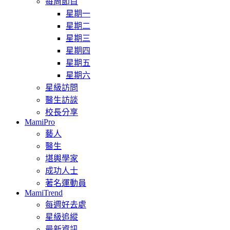
每周節目
星期一
星期二
星期三
星期四
星期五
星期六
星級訪問
醫生訪談
校長分享
MamiPro
藝人
醫生
堪輿學家
成功人士
著名運動員
MamiTrend
每週好去處
星級追縱
最新資訊