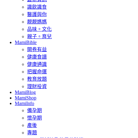
識飲識食
醫護與你
靚靚媽媽
品味。文化
親子。育兒
MamiBible
開卷有益
健康食譜
健康通識
把握命運
教育放題
理財投資
MamiBlog
MamiShop
MamiInfo
備孕期
懷孕期
產後
專題