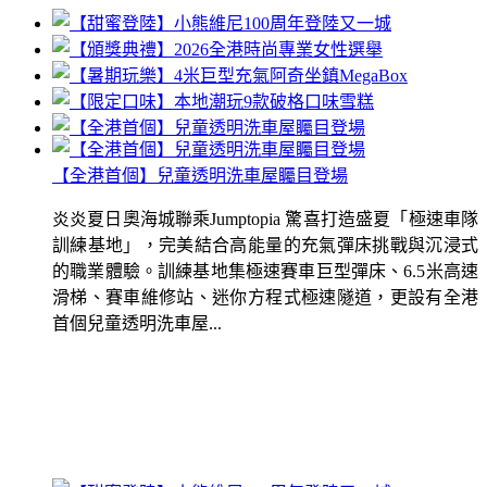
【全港首個】兒童透明洗車屋矚目登場
炎炎夏日奧海城聯乘Jumptopia 驚喜打造盛夏「極速車隊
訓練基地」，完美結合高能量的充氣彈床挑戰與沉浸式
的職業體驗。訓練基地集極速賽車巨型彈床、6.5米高速
滑梯、賽車維修站、迷你方程式極速隧道，更設有全港
首個兒童透明洗車屋...