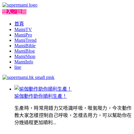
登入／註冊
首頁
MamiTV
MamiPro
MamiTrend
MamiBible
MamiBlog
MamiShop
MamiInfo
line
瑜伽動作助你順利生產！
生產時，時常用錯力又唔識呼吸，嘥氣嘥力，今次動作
教大家怎樣控制自己呼吸，怎樣去用力，可以幫助你在
分娩過程更加順利...