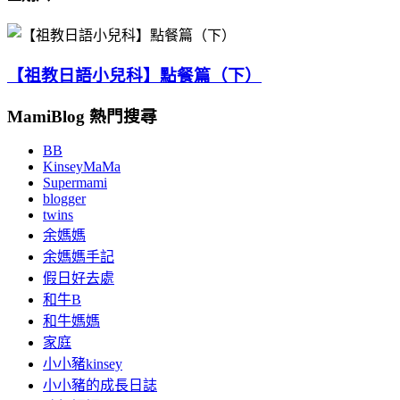
【祖教日語小兒科】點餐篇（下）
MamiBlog 熱門搜尋
BB
KinseyMaMa
Supermami
blogger
twins
余媽媽
余媽媽手記
假日好去處
和牛B
和牛媽媽
家庭
小小豬kinsey
小小豬的成長日誌