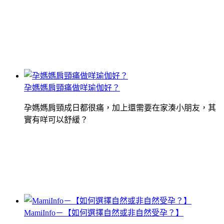
孕媽媽肩頸痛做咩瑜伽好？
孕媽媽肩頸成日都很痛，加上還需要在家湊小朋友，其
實有咩可以舒緩？
MamiInfo－【如何選擇自然或非自然受孕？】