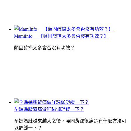
MamiInfo －【類固醇搽太多會否沒有功效？】
類固醇搽太多會否沒有功效？
孕媽媽腰背痛做咩瑜伽舒緩一下？
孕媽媽肚越來越大之後，腰同背都很痛楚有什麼方法可
以舒緩一下？