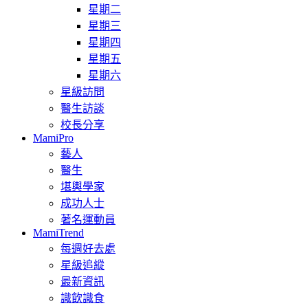
星期二
星期三
星期四
星期五
星期六
星級訪問
醫生訪談
校長分享
MamiPro
藝人
醫生
堪輿學家
成功人士
著名運動員
MamiTrend
每週好去處
星級追縱
最新資訊
識飲識食