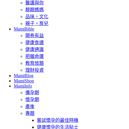
醫護與你
靚靚媽媽
品味。文化
親子。育兒
MamiBible
開卷有益
健康食譜
健康通識
把握命運
教育放題
理財投資
MamiBlog
MamiShop
MamiInfo
備孕期
懷孕期
產後
專題
嘗試懷孕的最佳時機
健康懷孕的生活貼士