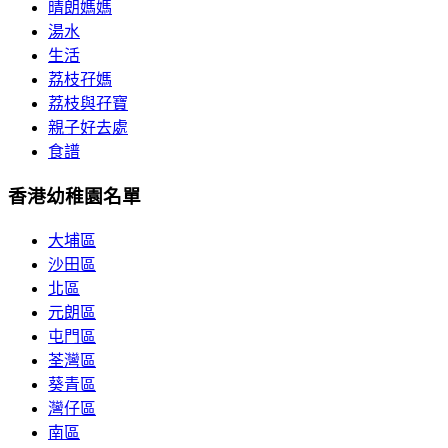
晴朗媽媽
湯水
生活
荔枝孖媽
荔枝與孖寶
親子好去處
食譜
香港幼稚園名單
大埔區
沙田區
北區
元朗區
屯門區
荃灣區
葵青區
灣仔區
南區