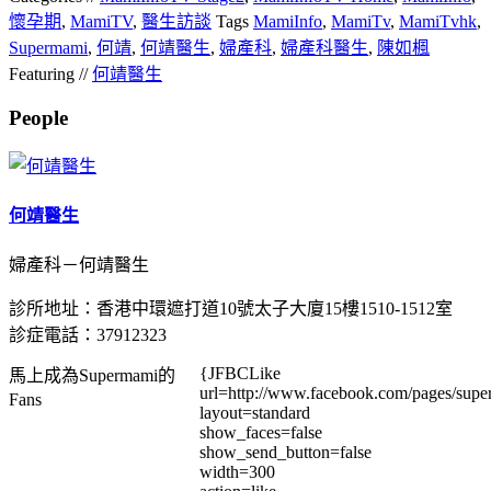
懷孕期
,
MamiTV
,
醫生訪談
Tags
MamiInfo
,
MamiTv
,
MamiTvhk
,
Supermami
,
何靖
,
何靖醫生
,
婦產科
,
婦產科醫生
,
陳如楓
Featuring //
何靖醫生
People
何靖醫生
婦產科－何靖醫生
診所地址：香港中環遮打道10號太子大廈15樓1510-1512室
診症電話：37912323
{JFBCLike
馬上成為Supermami的
url=http://www.facebook.com/pages/su
Fans
layout=standard
show_faces=false
show_send_button=false
width=300