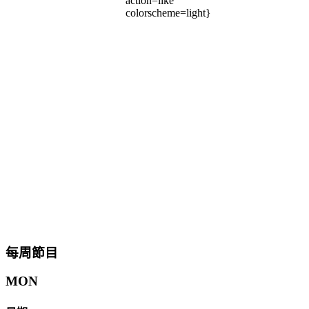
action=like
colorscheme=light}
每周節目
MON