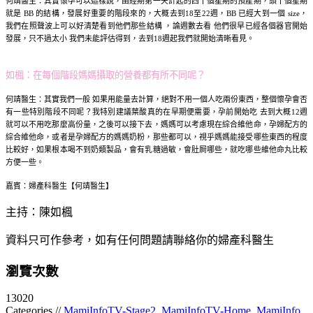
何靖醫生：
其實懷孕可以這樣說，由經期第一天計起的四十個星期的預產期，頭十個星期
就是 BB 的結構，發展好重要的階段來的，大概去到18至22週，BB 已經大到一個 size，
我們在照聲波上可以好清楚看到他們那些結構 ，論週數去看 他們很早已經各個器官開始
發展，只不過太小 我們未能評估得到，去到18週起我們就開始清晰看見。
如楓：
在每個階段媽媽攝取的營養都有所不同呢？
何靖醫生：
其實我們一般 如果用能量去計算，絕對不用一個人吃兩份東西，整個懷孕會否
有一些特別階段不同呢？我特別建議葉酸真的在早期便需要，孕前開始吃 去到大概12週
就可以不用吃那麼高份量，之後可以接下去，媽媽可以考慮現在綜合維他命，孕婦配方的
綜合維他命，或者是孕婦配方的媽媽奶粉，那些都可以，視乎媽媽能接受哪些東西的程度
比較好，如果根本喝不到奶類製品，會有乳糖過敏，會肚屙哪些，就吃哪些維他命丸比較
方便一些。
嘉賓：婦產科醫生【何靖醫生】
主持：陳如楓
資料只可作參考，如有任何問題請聯絡你的婦產科醫生
瀏覽次數
13020
Categories //
MamiInfoTV-Stage2
,
MamiInfoTV-Home
,
MamiInfo
,