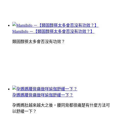
MamiInfo －【類固醇搽太多會否沒有功效？】
類固醇搽太多會否沒有功效？
孕媽媽腰背痛做咩瑜伽舒緩一下？
孕媽媽肚越來越大之後，腰同背都很痛楚有什麼方法可
以舒緩一下？