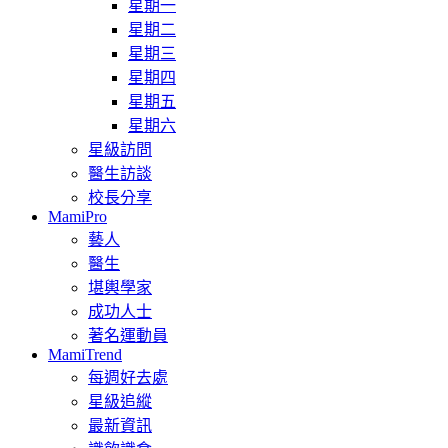
星期一
星期二
星期三
星期四
星期五
星期六
星級訪問
醫生訪談
校長分享
MamiPro
藝人
醫生
堪輿學家
成功人士
著名運動員
MamiTrend
每週好去處
星級追縱
最新資訊