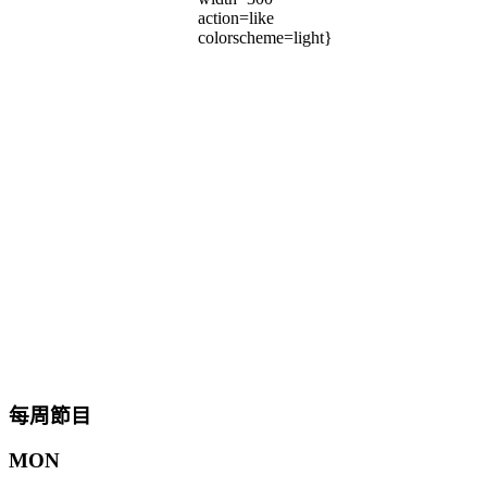
action=like
colorscheme=light}
每周節目
MON