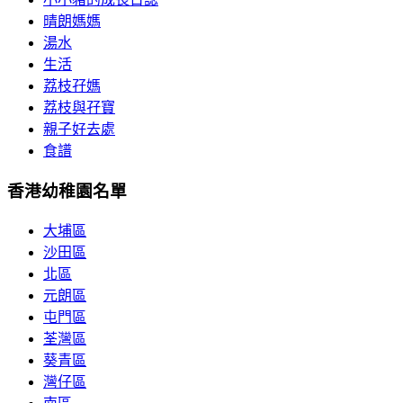
晴朗媽媽
湯水
生活
荔枝孖媽
荔枝與孖寶
親子好去處
食譜
香港幼稚園名單
大埔區
沙田區
北區
元朗區
屯門區
荃灣區
葵青區
灣仔區