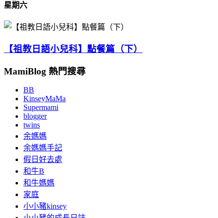
星期六
【祖教日語小兒科】點餐篇（下）
MamiBlog 熱門搜尋
BB
KinseyMaMa
Supermami
blogger
twins
余媽媽
余媽媽手記
假日好去處
和牛B
和牛媽媽
家庭
小小豬kinsey
小小豬的成長日誌