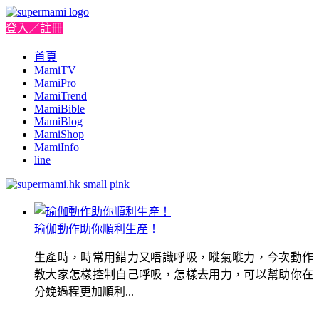
登入／註冊
首頁
MamiTV
MamiPro
MamiTrend
MamiBible
MamiBlog
MamiShop
MamiInfo
line
瑜伽動作助你順利生產！
生產時，時常用錯力又唔識呼吸，嘥氣嘥力，今次動作
教大家怎樣控制自己呼吸，怎樣去用力，可以幫助你在
分娩過程更加順利...