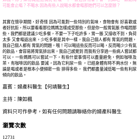
可能會止嘔？不喝水 因為有些人說喝水都會嘔那她們可以怎麼辦？
其實在懷孕期間，好奇怪 因為可能對一些特別的氣味，食物會有 好喜歡或
者好抗拒，所以要看看那位媽媽怎樣成受那些，但是你一般胃氣脹 作嘔悶那
些，我們都是建議少吃多餐，不要一下子吃許多，胃一脹 又接收不到，負荷
太多 又會嘔返出來，少吃多餐是其中一樣，我自己個人都有 胃氣的問題，
我自己個人都有 胃氣的問題，哦！可以喝這些反而可以喝，反而喝少少有氣
的飲品，會容易將胃氣排出來，我自己感覺到 而我有分享過一些病人嘗試都
可以，一些媽媽可以嘗試一下，有些什麼事情可以盡量避免，例如咖啡及
茶，有咖啡因的飲品 要減，因為它利尿一些 ，已經身體有時不夠水份，無
論是嘔或者是根本小便頻密一些 排得多些， 我們都盡量減低喝一些有利尿
傾向的飲品。
嘉賓：婦產科醫生【何靖醫生】
主持：陳如楓
資料只可作參考，如有任何問題請聯絡你的婦產科醫生
瀏覽次數
12731