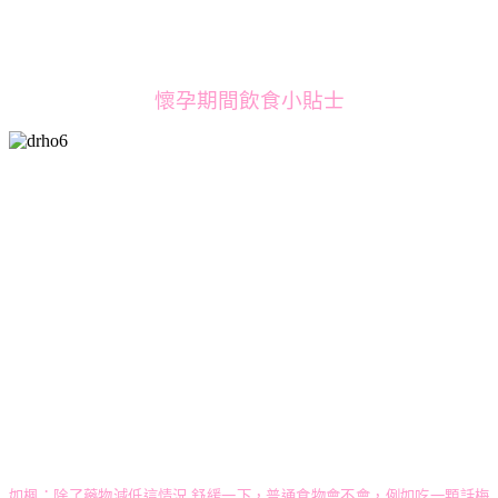
懷孕期間飲食小貼士
如楓：
除了藥物減低這情況 舒緩一下，普通食物會不會，例如吃一顆話梅