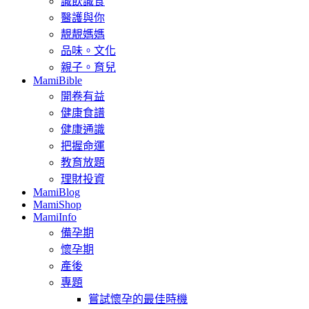
識飲識食
醫護與你
靚靚媽媽
品味。文化
親子。育兒
MamiBible
開卷有益
健康食譜
健康通識
把握命運
教育放題
理財投資
MamiBlog
MamiShop
MamiInfo
備孕期
懷孕期
產後
專題
嘗試懷孕的最佳時機