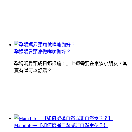
孕媽媽肩頸痛做咩瑜伽好？
孕媽媽肩頸成日都很痛，加上還需要在家湊小朋友，其
實有咩可以舒緩？
MamiInfo－【如何選擇自然或非自然受孕？】