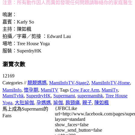
注意：所有動作因人而異如發現任何問題請聯絡你的家庭醫生
嗚謝：
嘉賓：Karly So
主持：陳如楓
拍攝／字幕／剪接 ：Edward Lau
場地：Tree House Yoga
服裝：SuperdryHK
瀏覽次數
12169
Categories //
靚靚媽媽
,
MamiInfoTV-Stage2
,
MamiInfoTV-Home
,
MamiInfo
,
懷孕期
,
MamiTV
Tags
Cow Face Arm
,
MamiTv
,
MamiTvhk
,
SuperdryHK
,
Supermami
,
supermamihk
,
Tree House
Yoga
,
大肚瑜伽
,
孕媽媽
,
瑜伽
,
肩頸痛
,
親子
,
陳如楓
{JFBCLike
馬上成為Supermami的
url=http://www.facebook.com/pages/su
Fans
layout=standard
show_faces=false
show_send_button=false