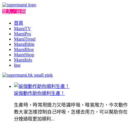
登入／註冊
首頁
MamiTV
MamiPro
MamiTrend
MamiBible
MamiBlog
MamiShop
MamiInfo
line
瑜伽動作助你順利生產！
生產時，時常用錯力又唔識呼吸，嘥氣嘥力，今次動作
教大家怎樣控制自己呼吸，怎樣去用力，可以幫助你在
分娩過程更加順利...