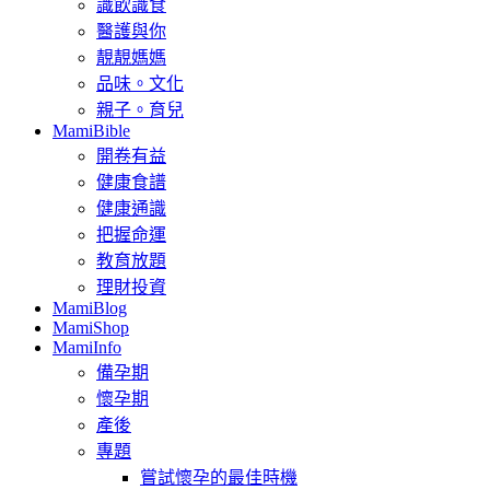
識飲識食
醫護與你
靚靚媽媽
品味。文化
親子。育兒
MamiBible
開卷有益
健康食譜
健康通識
把握命運
教育放題
理財投資
MamiBlog
MamiShop
MamiInfo
備孕期
懷孕期
產後
專題
嘗試懷孕的最佳時機