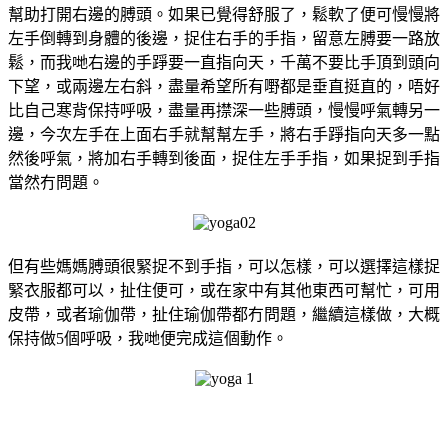
幫助打開右邊的膊頭。如果已覺得舒服了，鬆軟了便可慢慢將
左手倒轉到身體的後邊，捉住右手的手指，留意左膊要一路放
鬆，而我哋右邊的手踭要一直指向天，千萬不要比手頂到頭向
下望，或兩邊左右斜，盡量希望所有嘢都是垂直挺直的，唔好
比自己寒背保持呼吸，盡量再㩒深一些膊頭，慢慢呼氣轉另一
邊，今次左手在上面右手就幫幫左手，將右手踭指向天多一點
然後呼氣，將加右手轉到後面，捉住左手手指，如果捉到手指
當然冇問題。
但有些媽媽膊頭很緊捉不到手指，可以怎樣，可以選擇這樣捉
緊衣服都可以，扯住便可，或在家中有其他東西可幫忙，可用
皮帶，或者瑜伽帶，扯住瑜伽帶都冇問題，繼續這樣做，大概
保持做5個呼吸，我哋便完成這個動作。