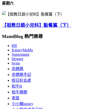
星期六
【祖教日語小兒科】點餐篇（下）
MamiBlog 熱門搜尋
BB
KinseyMaMa
Supermami
blogger
twins
余媽媽
余媽媽手記
假日好去處
和牛B
和牛媽媽
家庭
小小豬kinsey