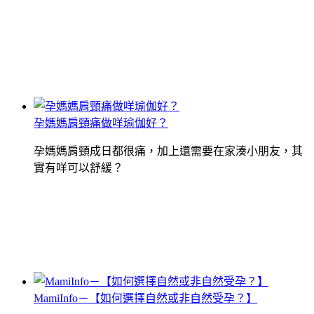
孕媽媽肩頸痛做咩瑜伽好？
孕媽媽肩頸成日都很痛，加上還需要在家湊小朋友，其
實有咩可以舒緩？
MamiInfo－【如何選擇自然或非自然受孕？】