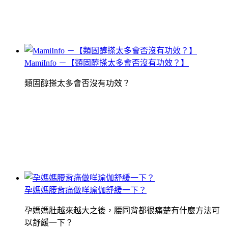
MamiInfo －【類固醇搽太多會否沒有功效？】
類固醇搽太多會否沒有功效？
孕媽媽腰背痛做咩瑜伽舒緩一下？
孕媽媽肚越來越大之後，腰同背都很痛楚有什麼方法可
以舒緩一下？