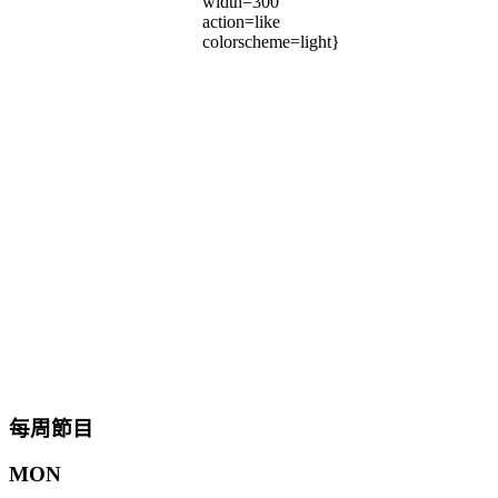
width=300
action=like
colorscheme=light}
每周節目
MON