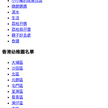
小小豬的成長日誌
晴朗媽媽
湯水
生活
荔枝孖媽
荔枝與孖寶
親子好去處
食譜
香港幼稚園名單
大埔區
沙田區
北區
元朗區
屯門區
荃灣區
葵青區
灣仔區