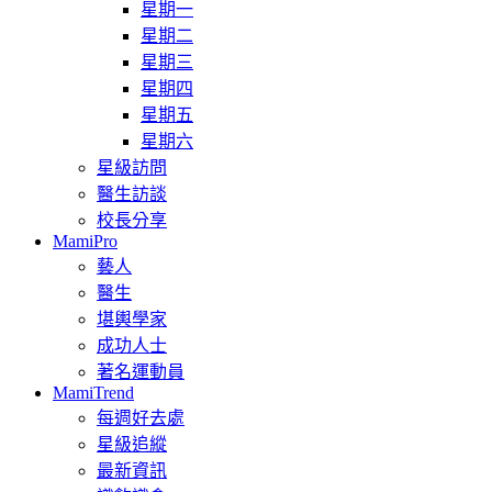
星期一
星期二
星期三
星期四
星期五
星期六
星級訪問
醫生訪談
校長分享
MamiPro
藝人
醫生
堪輿學家
成功人士
著名運動員
MamiTrend
每週好去處
星級追縱
最新資訊