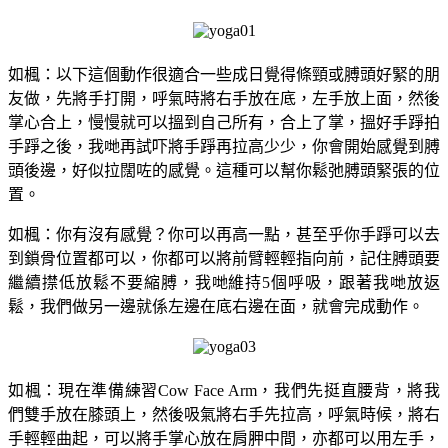
如楓：
以下這個動作很適合一些成日覺得條頸或膊頭好緊的朋
友做，先將手打開，呼氣時將右手放在底，左手放上面，然後
掌心合上，慢慢就可以搵到自己所有，合上了掌，搵好手踭拍
手踭之後，我哋再試吓將手踭再拉高少少，你會開始感覺到膊
頭後邊，好似拉闊咗的感覺。這種可以幫你鬆弛膊頭緊張的位
置。
如楓：
你有沒有感覺？你可以再高一點，甚至乎你手踭可以去
到鎖骨位置都可以，你都可以將前臂輕輕指向前，記住膊頭要
繼續㩒低放鬆不要縮膊，我哋維持5個呼吸，跟著我哋放返
鬆，我們做另一邊就係左邊在底右邊在面，就會完成動作。
如楓：
現在準備練習Cow Face Arm，我們先挺直腰背，將我
們雙手放在膝頭上，然後吸氣將右手先拉高，呼氣時候，將右
手輕輕曲起，可以將手掌心放在肩胛中間，亦都可以用左手，