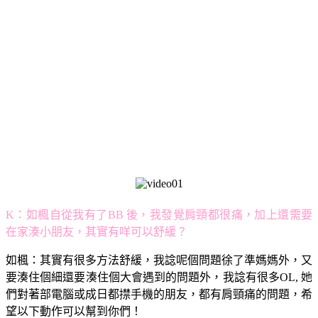
K：如楓自從我有了BB 後，我發覺肩頸都很痛，加上還需要
在家湊小朋友，其實有咩可以舒緩？
如楓：其實有很多方法舒緩，我諗呢個問題徐了準媽媽外，又
要湊住個細還要湊住個大會遇到的問題外，我諗有很多OL, 她
們對著部電腦或成日都㩒手機的朋友，都有肩頸痛的問題，希
望以下動作可以幫到你們！