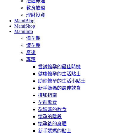
把握命運
教育放題
理財投資
MamiBlog
MamiShop
MamiInfo
備孕期
懷孕期
產後
專題
嘗試懷孕的最佳時機
健康懷孕的生活貼士
助你懷孕的生活小貼士
新手媽媽的最佳飲食
排卵指南
孕前飲食
孕媽媽的飲食
懷孕的階段
懷孕後的身體
新手媽媽的貼士