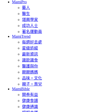
MamiPro
藝人
醫生
堪輿學家
成功人士
著名運動員
MamiTrend
每週好去處
星級追縱
最新資訊
識飲識食
醫護與你
靚靚媽媽
品味。文化
親子。育兒
MamiBible
開卷有益
健康食譜
健康通識