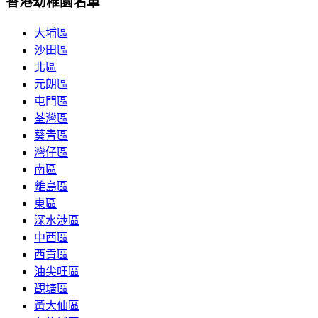
香港幼稚園名單
大埔區
沙田區
北區
元朗區
屯門區
荃灣區
葵青區
灣仔區
南區
離島區
東區
深水涉區
中西區
西貢區
油尖旺區
觀塘區
黃大仙區