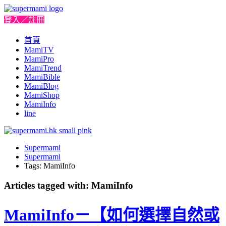
登入／註冊
首頁
MamiTV
MamiPro
MamiTrend
MamiBible
MamiBlog
MamiShop
MamiInfo
line
Supermami
Supermami
Tags: MamiInfo
Articles tagged with: MamiInfo
MamiInfo－【如何選擇自然或