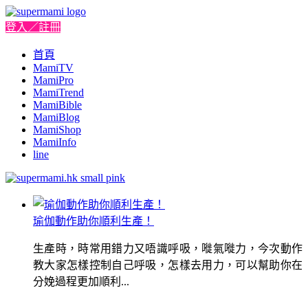
登入／註冊
首頁
MamiTV
MamiPro
MamiTrend
MamiBible
MamiBlog
MamiShop
MamiInfo
line
瑜伽動作助你順利生產！
生產時，時常用錯力又唔識呼吸，嘥氣嘥力，今次動作
教大家怎樣控制自己呼吸，怎樣去用力，可以幫助你在
分娩過程更加順利...