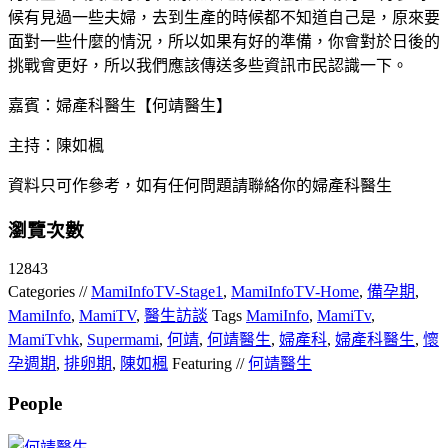
候有見過一些夫婦，去到生產的時候都不知道自己是，原來要
面對一些什麼的情況，所以如果有好的準備，你會對於日後的
挑戰會更好，所以我們應該傳送多些資訊市民認識一下。
嘉賓：婦產科醫生【何靖醫生】
主持：陳如楓
資料只可作參考，如有任何問題請聯絡你的婦產科醫生
瀏覽次數
12843
Categories //
MamiInfoTV-Stage1
,
MamiInfoTV-Home
,
備孕期
,
MamiInfo
,
MamiTV
,
醫生訪談
Tags
MamiInfo
,
MamiTv
,
MamiTvhk
,
Supermami
,
何靖
,
何靖醫生
,
婦產科
,
婦產科醫生
,
懷
孕週期
,
排卵期
,
陳如楓
Featuring //
何靖醫生
People