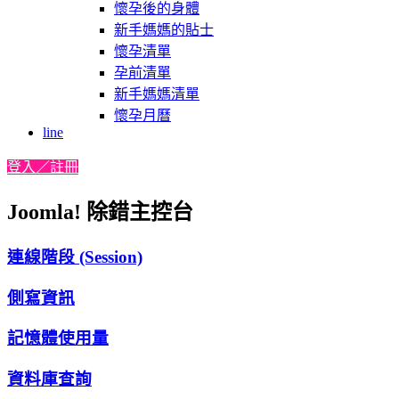
懷孕後的身體
新手媽媽的貼士
懷孕清單
孕前清單
新手媽媽清單
懷孕月曆
line
登入／註冊
Joomla! 除錯主控台
連線階段 (Session)
側寫資訊
記憶體使用量
資料庫查詢