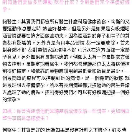
例如他們要做多些運動 吃些什麼？令到他們完全準備好懷
孕。
何醫生：
其實我們都會所有醫生什麼科是健康飲食，均衡的又
要運動作息要定時 這些好基本，但是另外是如果是有吸煙喝
酒習慣都要在這方面做些功夫，因為煙酒對於卵子和精子的質
素都有影響的。另外真是有用毒品習慣 都一定要戒除，首先
對身體不好 都對整個家庭環境不好，所以在這方面都一定給
予意見，另外如果有長期病患的。例如太太有一些長期處方藥
物去控制，長期定期看醫生，我們都會建議那位太太將病情控
制得好穩定，和依靠的藥物應該用到最低量和數目是最少，一
個最簡單的療程可以控制到她的病情，是一個穩定的狀態 就
是最理想去準備懷孕，所以有長期病患都要按返她的醫生建議
去處理了她的病先，控制得好我們才可以有好體魄迎接一個好
的懷孕。
如楓：你會否建議他們去聽產前或懷孕前一些講座，更加明白
整件事情是怎樣發生？
何醫生：
其實是好的 因為如果是沒有計劃之下懷孕，好多時