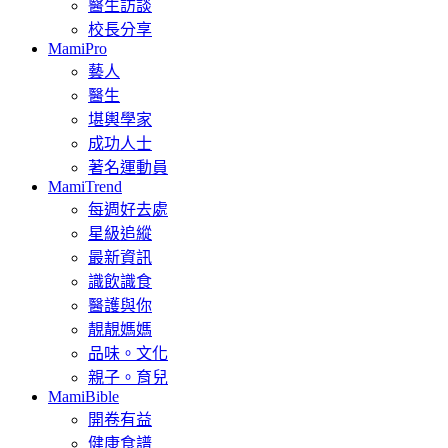
醫生訪談
校長分享
MamiPro
藝人
醫生
堪輿學家
成功人士
著名運動員
MamiTrend
每週好去處
星級追縱
最新資訊
識飲識食
醫護與你
靚靚媽媽
品味。文化
親子。育兒
MamiBible
開卷有益
健康食譜