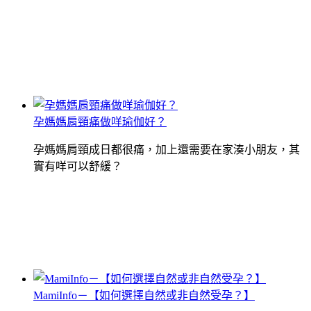
孕媽媽肩頸痛做咩瑜伽好？
孕媽媽肩頸成日都很痛，加上還需要在家湊小朋友，其
實有咩可以舒緩？
MamiInfo－【如何選擇自然或非自然受孕？】