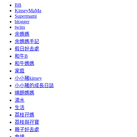
BB
KinseyMaMa
Supermami
blogger
twins
余媽媽
余媽媽手記
假日好去處
和牛B
和牛媽媽
家庭
小小豬kinsey
小小豬的成長日誌
晴朗媽媽
湯水
生活
荔枝孖媽
荔枝與孖寶
親子好去處
食譜