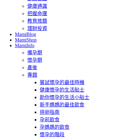
健康通識
把握命運
教育放題
理財投資
MamiBlog
MamiShop
MamiInfo
備孕期
懷孕期
產後
專題
嘗試懷孕的最佳時機
健康懷孕的生活貼士
助你懷孕的生活小貼士
新手媽媽的最佳飲食
排卵指南
孕前飲食
孕媽媽的飲食
懷孕的階段