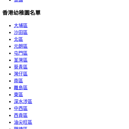
香港幼稚園名單
大埔區
沙田區
北區
元朗區
屯門區
荃灣區
葵青區
灣仔區
南區
離島區
東區
深水涉區
中西區
西貢區
油尖旺區