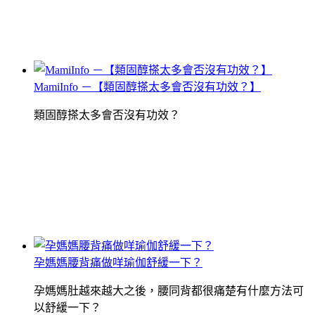
MamiInfo －【類固醇搽太多會否沒有功效？】
類固醇搽太多會否沒有功效？
孕媽媽腰背痛做咩瑜伽舒緩一下？
孕媽媽肚越來越大之後，腰同背都很痛楚有什麼方法可
以舒緩一下？