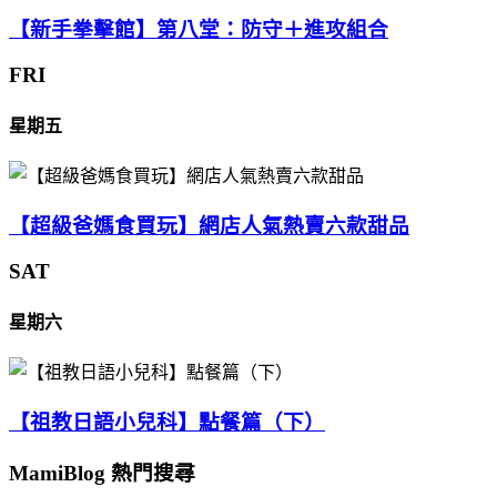
【新手拳擊館】第八堂：防守＋進攻組合
FRI
星期五
【超級爸媽食買玩】網店人氣熱賣六款甜品
SAT
星期六
【祖教日語小兒科】點餐篇（下）
MamiBlog 熱門搜尋