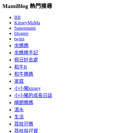
MamiBlog 熱門搜尋
BB
KinseyMaMa
Supermami
blogger
twins
余媽媽
余媽媽手記
假日好去處
和牛B
和牛媽媽
家庭
小小豬kinsey
小小豬的成長日誌
晴朗媽媽
湯水
生活
荔枝孖媽
荔枝與孖寶