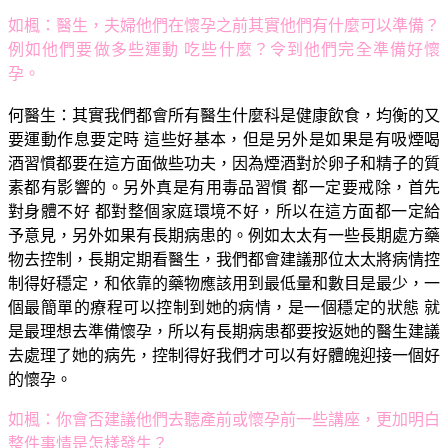
如楓：
醫生，夫婦他們在懷孕之前其實他們有什麼可以準備？
例如他們要做多些運動 吃些什麼？令到他們完全準備好懷
孕。
何醫生：
其實我們都會所有醫生什麼科是健康飲食，均衡的又
要運動作息要定時 這些好基本，但是另外是如果是有吸煙喝
酒習慣都要在這方面做些功夫，因為煙酒對於卵子和精子的質
素都有影響的。另外真是有用毒品習慣 都一定要戒除，首先
對身體不好 都對整個家庭環境不好，所以在這方面都一定給
予意見，另外如果有長期病患的。例如太太有一些長期處方藥
物去控制，長期定期看醫生，我們都會建議那位太太將病情控
制得好穩定，和依靠的藥物應該用到最低量和數目是最少，一
個最簡單的療程可以控制到她的病情，是一個穩定的狀態 就
是最理想去準備懷孕，所以有長期病患都要按返她的醫生建議
去處理了她的病先，控制得好我們才可以有好體魄迎接一個好
的懷孕。
如楓：你會否建議他們去聽產前或懷孕前一些講座，更加明白
整件事情是怎樣發生？