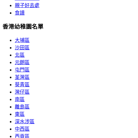
親子好去處
食譜
香港幼稚園名單
大埔區
沙田區
北區
元朗區
屯門區
荃灣區
葵青區
灣仔區
南區
離島區
東區
深水涉區
中西區
西貢區