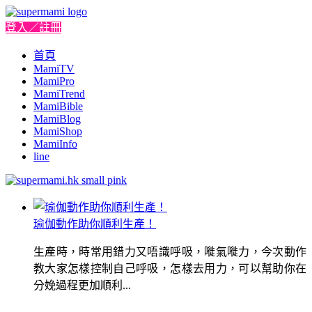
登入／註冊
首頁
MamiTV
MamiPro
MamiTrend
MamiBible
MamiBlog
MamiShop
MamiInfo
line
瑜伽動作助你順利生產！
生產時，時常用錯力又唔識呼吸，嘥氣嘥力，今次動作
教大家怎樣控制自己呼吸，怎樣去用力，可以幫助你在
分娩過程更加順利...