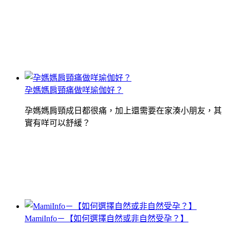
孕媽媽肩頸痛做咩瑜伽好？
孕媽媽肩頸成日都很痛，加上還需要在家湊小朋友，其
實有咩可以舒緩？
MamiInfo－【如何選擇自然或非自然受孕？】