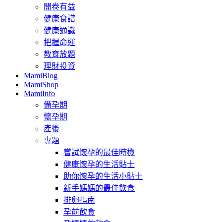
開卷有益
健康食譜
健康通識
把握命運
教育放題
理財投資
MamiBlog
MamiShop
MamiInfo
備孕期
懷孕期
產後
專題
嘗試懷孕的最佳時機
健康懷孕的生活貼士
助你懷孕的生活小貼士
新手媽媽的最佳飲食
排卵指南
孕前飲食