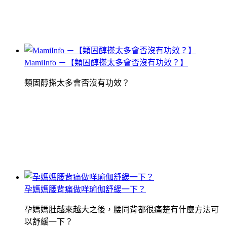
MamiInfo －【類固醇搽太多會否沒有功效？】
類固醇搽太多會否沒有功效？
孕媽媽腰背痛做咩瑜伽舒緩一下？
孕媽媽肚越來越大之後，腰同背都很痛楚有什麼方法可
以舒緩一下？