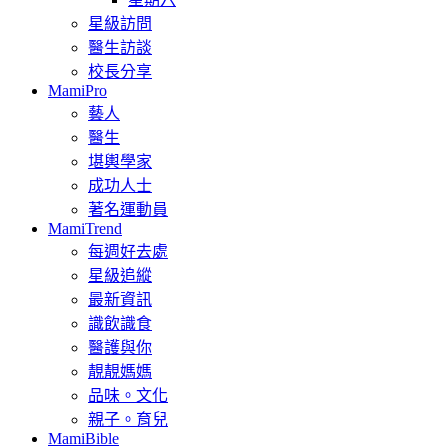
星級訪問
醫生訪談
校長分享
MamiPro
藝人
醫生
堪輿學家
成功人士
著名運動員
MamiTrend
每週好去處
星級追縱
最新資訊
識飲識食
醫護與你
靚靚媽媽
品味。文化
親子。育兒
MamiBible