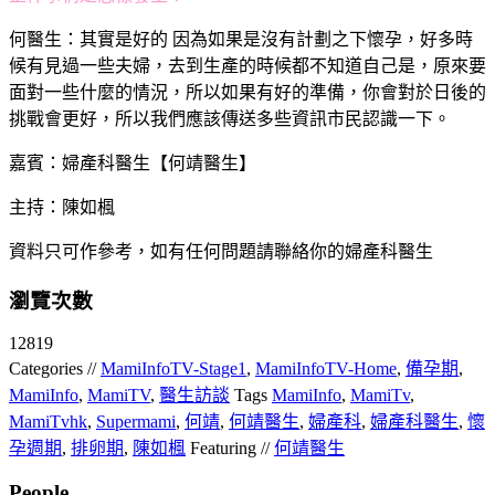
何醫生：
其實是好的 因為如果是沒有計劃之下懷孕，好多時
候有見過一些夫婦，去到生產的時候都不知道自己是，原來要
面對一些什麼的情況，所以如果有好的準備，你會對於日後的
挑戰會更好，所以我們應該傳送多些資訊市民認識一下。
嘉賓：婦產科醫生【何靖醫生】
主持：陳如楓
資料只可作參考，如有任何問題請聯絡你的婦產科醫生
瀏覽次數
12819
Categories //
MamiInfoTV-Stage1
,
MamiInfoTV-Home
,
備孕期
,
MamiInfo
,
MamiTV
,
醫生訪談
Tags
MamiInfo
,
MamiTv
,
MamiTvhk
,
Supermami
,
何靖
,
何靖醫生
,
婦產科
,
婦產科醫生
,
懷
孕週期
,
排卵期
,
陳如楓
Featuring //
何靖醫生
People