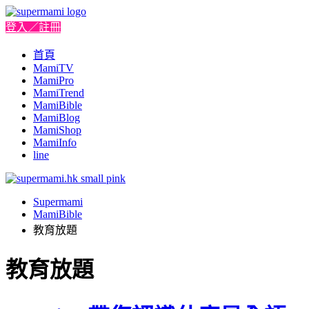
登入／註冊
首頁
MamiTV
MamiPro
MamiTrend
MamiBible
MamiBlog
MamiShop
MamiInfo
line
Supermami
MamiBible
教育放題
教育放題