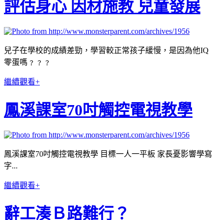
評估身心 因材施教 兒童發展
兒子在學校的成績差勁，學習較正常孩子緩慢，是因為他IQ
零蛋嗎﹖﹖﹖
繼續觀看+
鳳溪課室70吋觸控電視教學
鳳溪課室70吋觸控電視教學 目標一人一平板 家長憂影響學寫
字...
繼續觀看+
辭工湊Ｂ路難行？