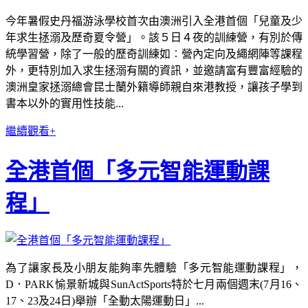
今年暑假史丹福游泳學校首次由澳洲引入全港首個「兒童及少
年求生拯溺及歷奇夏令營」。該５日４夜的訓練營，有別於傳
統學習營，除了一般的歷奇訓練如︰營內定向及繩網陣等課程
外，更特別加入求生拯溺有關的資訊，並邀請富有豐富經驗的
澳洲皇家拯溺總會昆士蘭外籍導師親自來港教授，讓孩子學到
書本以外的實用性技能...
繼續觀看+
全港首個「多元智能運動課
程」
為了讓家長及小朋友能夠率先體驗「多元智能運動課程」，
D．PARK愉景新城與SunActSports特於七月兩個週末(7月16、
17、23及24日)舉辦「全動太陽運動日」...