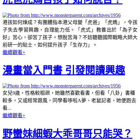
港孩如何煉成？有團體指本港父母變「虎爸」「虎媽」，令孩
子失去學習興趣，自理能力低。「虎式」教養出於「為子女
好」苦心，卻苦了孩子。想脫苦海？不妨聽聽國際戰略大師大
前研一的貼士，如何提升孩子「生存力」。
繼續觀看+
漫畫當入門書 引發閱讀興趣
女兒9歲，性格較粗疏，她雖然喜歡看書，但看「八卦」書種
較多，又或經常跟風，同學看哆啦A夢、老鼠記者，她便跑去
看...
繼續觀看+
野蠻妹細蝦大乖哥哥只能哭？