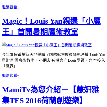
繼續觀看+
Magic！Louis Yan親選「小魔
王」首開暑期魔術教室
今年暑假黃埔新天地邀請了國際冠軍魔術師甄澤權
Louis Yan
舉辦首個魔術教室
，小朋友有機會向
Louis
學師，
齊齊投入
「魔界」！
繼續觀看+
MamiTv為您介紹－【慧姸雅
集TES 2016荷蘭創遊樂】