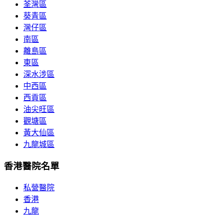
荃灣區
葵青區
灣仔區
南區
離島區
東區
深水涉區
中西區
西貢區
油尖旺區
觀塘區
黃大仙區
九龍城區
香港醫院名單
私營醫院
香港
九龍