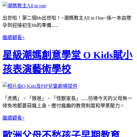
出世啦！第二個bb出世啦！<潮媽教主All in One>係一本由懷
孕到迎接初生bb的準備......
繼續觀看+
星級潮媽創意學堂 O Kids賦小
孩表演藝術學校
「虎媽」、「狼爸」、「怪獸家長」......彷彿今天的父母無一
倖免地都要惡魔上身，應付瘋癲的教育制度和學業壓力。
繼續觀看+
歐洲父母不愁孩子早期教育