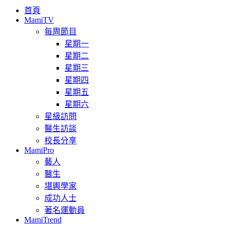
首頁
MamiTV
每周節目
星期一
星期二
星期三
星期四
星期五
星期六
星級訪問
醫生訪談
校長分享
MamiPro
藝人
醫生
堪輿學家
成功人士
著名運動員
MamiTrend