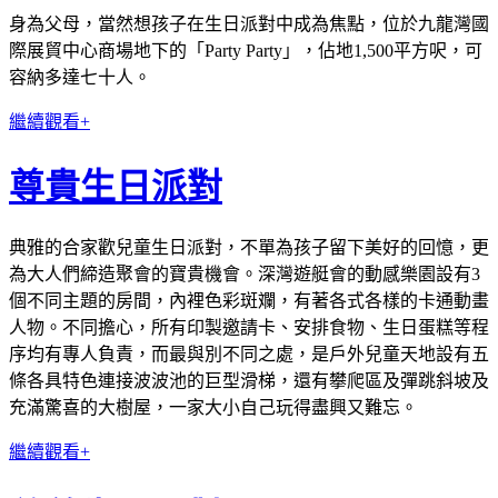
身為父母，當然想孩子在生日派對中成為焦點，位於九龍灣國
際展貿中心商場地下的「Party Party」，佔地1,500平方呎，可
容納多達七十人。
繼續觀看+
尊貴生日派對
典雅的合家歡兒童生日派對，不單為孩子留下美好的回憶，更
為大人們締造聚會的寶貴機會。深灣遊艇會的動感樂園設有3
個不同主題的房間，內裡色彩斑斕，有著各式各樣的卡通動畫
人物。不同擔心，所有印製邀請卡、安排食物、生日蛋糕等程
序均有專人負責，而最與別不同之處，是戶外兒童天地設有五
條各具特色連接波波池的巨型滑梯，還有攀爬區及彈跳斜坡及
充滿驚喜的大樹屋，一家大小自己玩得盡興又難忘。
繼續觀看+