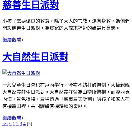
慈善生日派對
小孩子需要優良的教育，除了大人的言教，還有身教，為他們
開設慈善生日派對，為貧窮的人謀求福祉的確最具意義。
繼續觀看+
大自然生日派對
一般兒童生日會也在戶內舉行，今次不妨打破慣例，大搞親親
大自然農莊生日派對。大自然農莊背為山巒所懷抱，面臨西貢
內海，景色獨特。農場透過「城市農夫計劃」讓孩子和家人在
有機農田裡，共同體驗有機耕種的樂趣。
繼續觀看+
<<
<
1
2
3
4
[
5
]