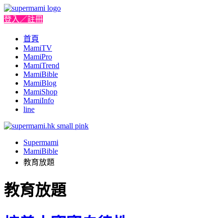
登入／註冊
首頁
MamiTV
MamiPro
MamiTrend
MamiBible
MamiBlog
MamiShop
MamiInfo
line
Supermami
MamiBible
教育放題
教育放題