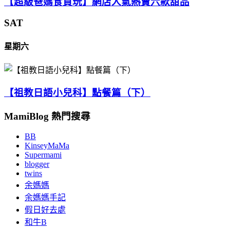
【超級爸媽食買玩】網店人氣熱賣六款甜品
SAT
星期六
【祖教日語小兒科】點餐篇（下）
MamiBlog 熱門搜尋
BB
KinseyMaMa
Supermami
blogger
twins
余媽媽
余媽媽手記
假日好去處
和牛B