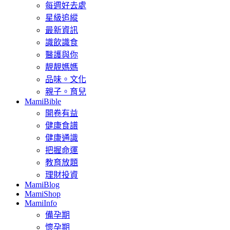
每週好去處
星級追縱
最新資訊
識飲識食
醫護與你
靚靚媽媽
品味。文化
親子。育兒
MamiBible
開卷有益
健康食譜
健康通識
把握命運
教育放題
理財投資
MamiBlog
MamiShop
MamiInfo
備孕期
懷孕期