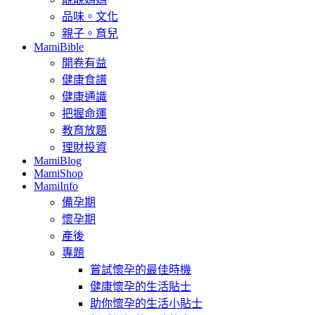
品味。文化
親子。育兒
MamiBible
開卷有益
健康食譜
健康通識
把握命運
教育放題
理財投資
MamiBlog
MamiShop
MamiInfo
備孕期
懷孕期
產後
專題
嘗試懷孕的最佳時機
健康懷孕的生活貼士
助你懷孕的生活小貼士