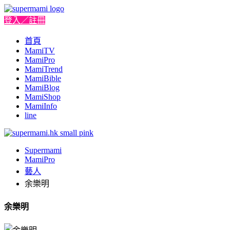
登入／註冊
首頁
MamiTV
MamiPro
MamiTrend
MamiBible
MamiBlog
MamiShop
MamiInfo
line
Supermami
MamiPro
藝人
余樂明
余樂明