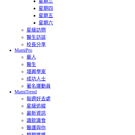
星期三
星期四
星期五
星期六
星級訪問
醫生訪談
校長分享
MamiPro
藝人
醫生
堪輿學家
成功人士
著名運動員
MamiTrend
每週好去處
星級追縱
最新資訊
識飲識食
醫護與你
靚靚媽媽