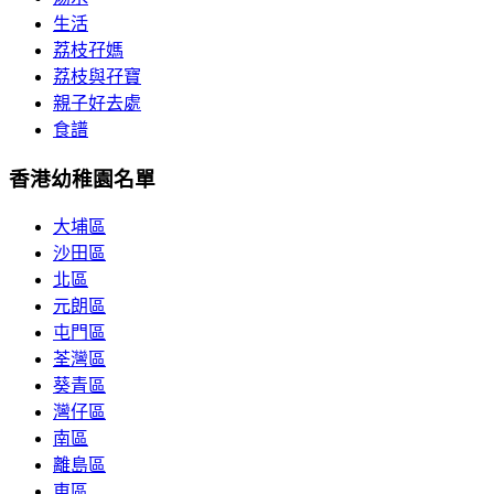
生活
荔枝孖媽
荔枝與孖寶
親子好去處
食譜
香港幼稚園名單
大埔區
沙田區
北區
元朗區
屯門區
荃灣區
葵青區
灣仔區
南區
離島區
東區