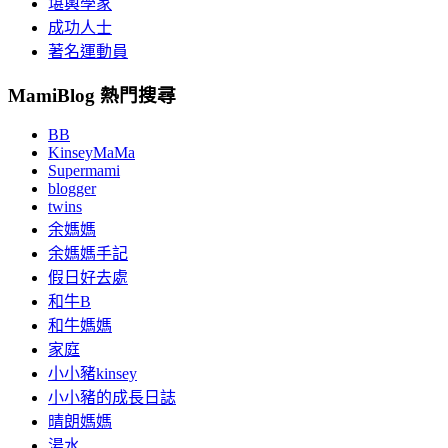
堪輿學家
成功人士
著名運動員
MamiBlog 熱門搜尋
BB
KinseyMaMa
Supermami
blogger
twins
余媽媽
余媽媽手記
假日好去處
和牛B
和牛媽媽
家庭
小小豬kinsey
小小豬的成長日誌
晴朗媽媽
湯水