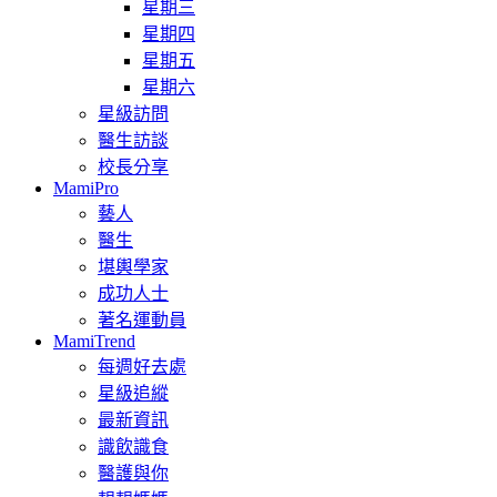
星期三
星期四
星期五
星期六
星級訪問
醫生訪談
校長分享
MamiPro
藝人
醫生
堪輿學家
成功人士
著名運動員
MamiTrend
每週好去處
星級追縱
最新資訊
識飲識食
醫護與你