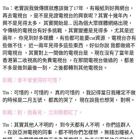
Tin：老實說我做傳媒就應該做了17年 ，有報紙到好興網台，
再去電視台 ，是不是見證電視台的興衰呢？其實十幾年內，
興不是見得太多， 其實開始是... 因為個大眾媒體網絡出現，
令傳統的電視台有好多挑戰 ，其實變遷是見得多 ，尤其是近
兩年， 你見到好多媒體 ，有些都可能要cut資源 ，電視台亦有
些做不住， 近一兩年見得多這些東西 ，好似你說 我都做過不
同電視台 ，其實對上一間做的電視台是 ，現在沒有了當年是
香港第二收視高的免費電視台 ，在那間電視台做過的 ，都差
不多是做到最後一刻， 之後都轉到其他電視台。
如楓：會不會覺得好可惜？
Tin：可惜的，可惜的， 真的可惜的 ，我記得當日我確定不做
的時候是二月五號， 都真的哭了， 現在說我也想哭， 對啊。
如楓：對，我看見， 立刻眼都紅了。
Tin：其實其他人不明的， 到今天都有人不明 ，你們這群人
，在說亞洲電視的同事 ，都不明你們怎樣想 ，無錢出糧被人