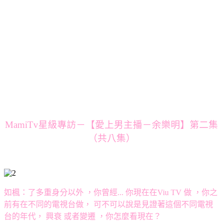
MamiTv星級專訪－【愛上男主播－余樂明】第二集
（共八集）
如楓：了多重身分以外 ，你曾經... 你現在在Viu TV 做 ，你之
前有在不同的電視台做， 可不可以說是見證著這個不同電視
台的年代， 興衰 或者變遷 ，你怎麼看現在？