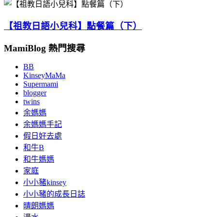
【祖教日語小兒科】點餐篇（下）
MamiBlog 熱門搜尋
BB
KinseyMaMa
Supermami
blogger
twins
余媽媽
余媽媽手記
假日好去處
和牛B
和牛媽媽
家庭
小小豬kinsey
小小豬的成長日誌
晴朗媽媽