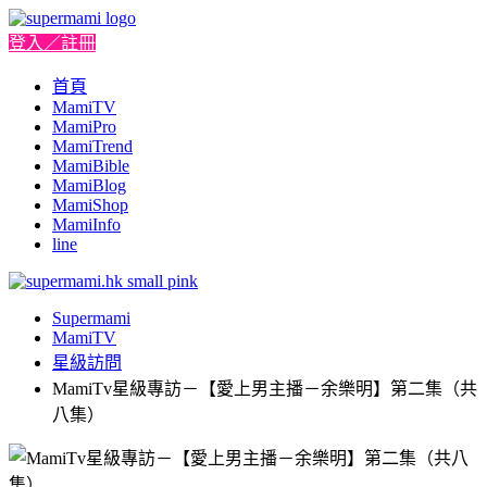
登入／註冊
首頁
MamiTV
MamiPro
MamiTrend
MamiBible
MamiBlog
MamiShop
MamiInfo
line
Supermami
MamiTV
星級訪問
MamiTv星級專訪－【愛上男主播－余樂明】第二集（共
八集）