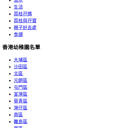
湯水
生活
荔枝孖媽
荔枝與孖寶
親子好去處
食譜
香港幼稚園名單
大埔區
沙田區
北區
元朗區
屯門區
荃灣區
葵青區
灣仔區
南區
離島區