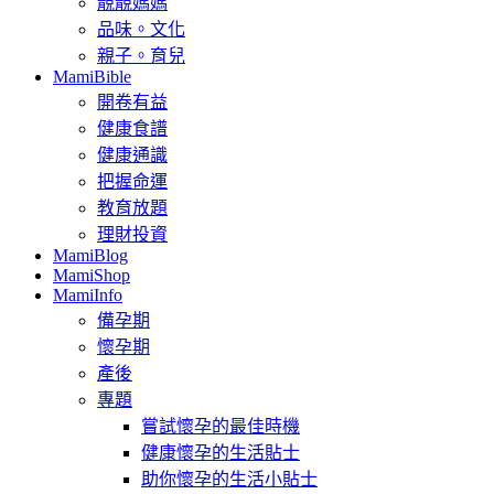
靚靚媽媽
品味。文化
親子。育兒
MamiBible
開卷有益
健康食譜
健康通識
把握命運
教育放題
理財投資
MamiBlog
MamiShop
MamiInfo
備孕期
懷孕期
產後
專題
嘗試懷孕的最佳時機
健康懷孕的生活貼士
助你懷孕的生活小貼士