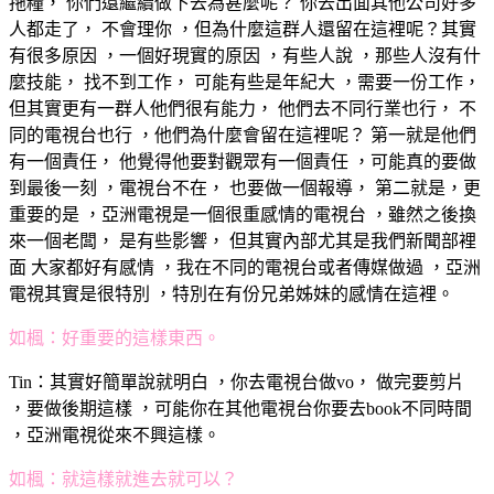
拖糧， 你們還繼續做下去為甚麼呢？ 你去出面其他公司好多
人都走了， 不會理你 ，但為什麼這群人還留在這裡呢？其實
有很多原因 ，一個好現實的原因 ，有些人說 ，那些人沒有什
麼技能， 找不到工作， 可能有些是年紀大 ，需要一份工作，
但其實更有一群人他們很有能力， 他們去不同行業也行， 不
同的電視台也行 ，他們為什麼會留在這裡呢？ 第一就是他們
有一個責任， 他覺得他要對觀眾有一個責任 ，可能真的要做
到最後一刻 ，電視台不在， 也要做一個報導， 第二就是，更
重要的是 ，亞洲電視是一個很重感情的電視台 ，雖然之後換
來一個老闆， 是有些影響， 但其實內部尤其是我們新聞部裡
面 大家都好有感情 ，我在不同的電視台或者傳媒做過 ，亞洲
電視其實是很特別 ，特別在有份兄弟姊妹的感情在這裡。
如楓：好重要的這樣東西。
Tin：其實好簡單說就明白 ，你去電視台做vo， 做完要剪片
，要做後期這樣 ，可能你在其他電視台你要去book不同時間
，亞洲電視從來不興這樣。
如楓：就這樣就進去就可以？