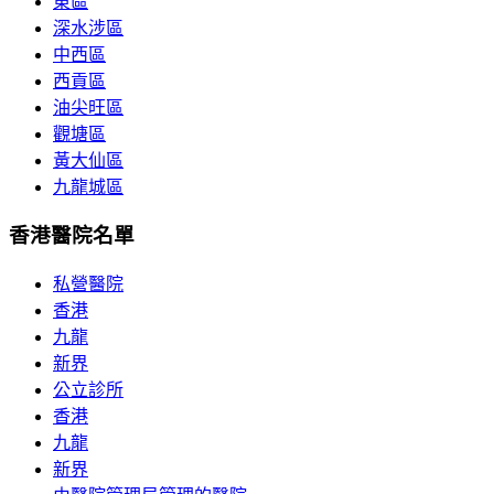
東區
深水涉區
中西區
西貢區
油尖旺區
觀塘區
黃大仙區
九龍城區
香港醫院名單
私營醫院
香港
九龍
新界
公立診所
香港
九龍
新界