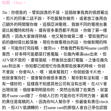
如楓：Okay。
Tin：你很急的 ，譬如說真的不是 ，這個故事我真的很趕著出
，剪片的同事二話不說， 不吃飯幫你做完， 或者放工後用自
己額外的時間幫你做 ，這個亞洲電視... 我做不同的電視台裏
是比較獨特和特有， 還有很多東西都不用說 ，你做了第一樣
東西 ，因為大家做得熟絡 ，他又幫你做第二樣， 譬如我們以
前的器材是比較落後 ，現在你做電視台的話， 你做新聞的時
候 ，可能你打完段稿 ，做完vo ，然後我們有些叫name card的
東西 ，好多時可能都是打進電腦 ，在廠內導演take出來 ，但
ATV就不是的 ，要寫張紙 ，然後就出面打電腦 ，之後在廠先
take到出來， 你知都已經很忙你負責那些故事的時候， 你就
不會說 ，你會叫人， 喂 ，過來幫我打 ，你就給張卡片他，
他就會幫你打， 還會幫你做很多東西， 幫你對有沒有錯 ，還
有一樣好的， 這樣我不知道其他公司有沒有出現， 在ATV會
出現就是 ，個故事明明是你的 ，突然出街錯了些東西 ，就當
剛才name card錯了 ，你給人打的 可能你在不同地方做， 最尾
的責任是寫稿的人 ，因為你叫人幫你手， 你最後有責任check
的 ，但ATV是調轉的， 打name card的那個人會自己爭住認錯