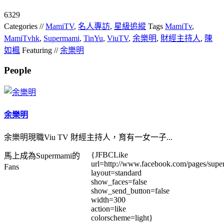
6329
Categories //
MamiTV
,
名人專訪
,
星級追縱
Tags
MamiTv
,
MamiTvhk
,
Supermami
,
TinYu
,
ViuTV
,
余樂明
,
財經主持人
,
陳
如楓
Featuring //
余樂明
People
余樂明
余樂明現職Viu TV 財經主持人，育有一女一子...
{JFBCLike
馬上成為Supermami的
url=http://www.facebook.com/pages/su
Fans
layout=standard
show_faces=false
show_send_button=false
width=300
action=like
colorscheme=light}