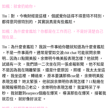
如楓：就會扔給你。
Tin：對 ，今晚財經是這樣， 個感覺你話得不得意特不特別，
都得意同很特別的 ，其實說真是有些尷尬。
如楓：為什麼會尷尬？你都是在工作而已 ，不是好清楚自己
現在是...
Tin：為什麼會尷尬？ 我說一件事給你聽就知道為什麼會尷尬
，不是一件事兩件。通常是譬如交波chit chat 可能就問余樂
明... 因為11點開美股。余樂明今晚美股表現怎樣？他就問 ，
試過有一次 ，我們頭一二次坐在同一張桌報新聞 ，他不知是
不是因為我在隔離緊張 ，還是什麼原因 ，照樣 ，我太太坐這
裡， 我坐這裡 ，轉過來， 原本要講那條cue是， 余樂明美股
表現怎樣？ 她太緊張， 他就說余樂明你表現怎樣？11點幾在
新聞報導問自己老公， 余樂明你表現怎樣？ 我當時呆了半
秒， 我就聽到earpiece個廠在爆笑， 導演那些在爆笑， 接著我
就忍住， 就好像好淡定 。