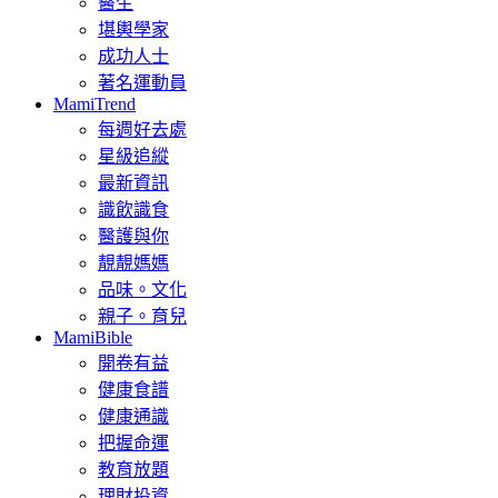
醫生
堪輿學家
成功人士
著名運動員
MamiTrend
每週好去處
星級追縱
最新資訊
識飲識食
醫護與你
靚靚媽媽
品味。文化
親子。育兒
MamiBible
開卷有益
健康食譜
健康通識
把握命運
教育放題
理財投資