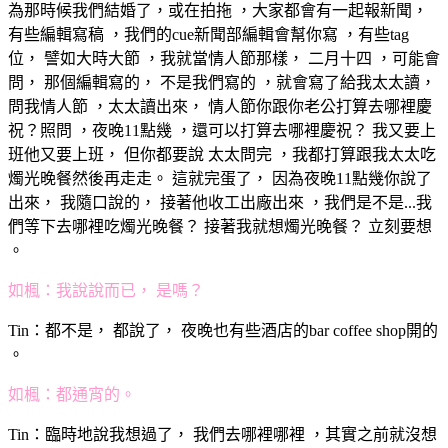
為那時候我們結婚了，或在拍拖 ，大家都會有一起報新聞，
有些編輯寫稿 ，我們的cue新聞部編輯會幫你寫 ，有些tag
位， 譬如大時大節 ，我就當情人節那樣， 二月十四 ，可能會
問， 那個編輯寫的， 不是我們寫的 ，就會寫了給我太太讀，
問我情人節 ，太太讀出來， 情人節你跟你老公打算去哪裡慶
祝？照問 ，夜晚11點幾 ，還可以打算去哪裡慶祝？ 我又要上
班他又要上班， 但你都要說 太太問完 ，我都打算跟我太太吃
燭光晚餐然後再走走。 這就完蛋了， 因為夜晚11點幾你說了
出來， 我隨口說的， 接著他收工出廠出來 ，我們是不是...我
們等下去哪裡吃燭光晚餐？ 接著我就想燭光晚餐？ 立刻要想
。
如楓：我說說而已， 是嗎？
Tin：都不是， 都說了， 夜晚也有些酒店的bar coffee shop開的
。
如楓：都通宵的。
Tin：臨時地說我想過了， 我們去哪裡哪裡 ，其實之前就沒想