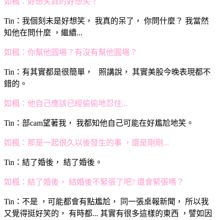
如楓：好想笑真的好想笑？
Tin：我個刻未是好想笑， 我真的呆了， 你問什麼？ 我當然
知他在問什麼 ，繼續...
如楓：你幫他圓場？有沒有幫他圓場？
Tin：有其實都是很簡單， 照講說， 其實美股今晚表現都不
錯的。
如楓：他自己應該已經偷偷地忍住...
Tin：部cam望著我， 我都知他自己可能在好尷尬地笑。
如楓：那是一起很久以後發生的事 ，還是剛剛...
Tin：結了婚後， 結了婚後。
如楓：結了婚後， 結婚後不緊張了吧? 還會緊張嗎？
Tin：不是 ，可能都會有點尷尬， 同一張桌報新聞， 所以我
又覺得挺好笑的， 有時都... 其實有很多這樣的東西 ，譬如因