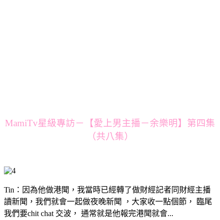
MamiTv星級專訪－【愛上男主播－余樂明】第四集
（共八集）
Tin：因為他做港聞，我當時已經轉了做財經記者同財經主播
讀新聞，我們就會一起做夜晚新聞 ，大家收一點個節， 臨尾
我們要chit chat 交波， 通常就是他報完港聞就會...