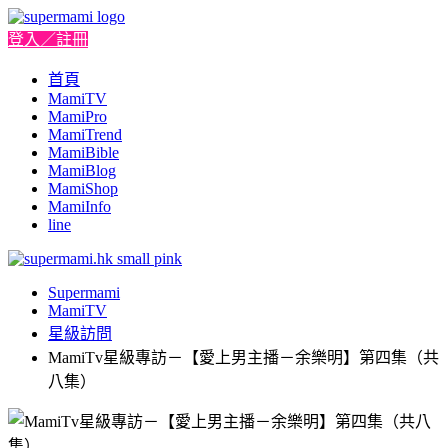
登入／註冊
首頁
MamiTV
MamiPro
MamiTrend
MamiBible
MamiBlog
MamiShop
MamiInfo
line
Supermami
MamiTV
星級訪問
MamiTv星級專訪－【愛上男主播－余樂明】第四集（共
八集）