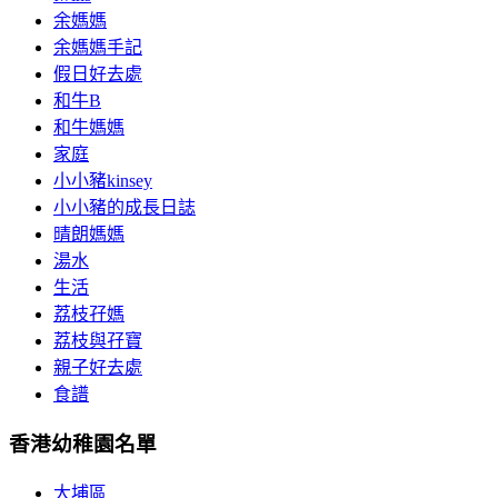
余媽媽
余媽媽手記
假日好去處
和牛B
和牛媽媽
家庭
小小豬kinsey
小小豬的成長日誌
晴朗媽媽
湯水
生活
荔枝孖媽
荔枝與孖寶
親子好去處
食譜
香港幼稚園名單
大埔區