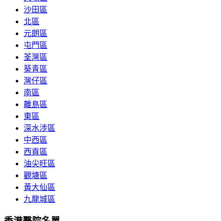
沙田區
北區
元朗區
屯門區
荃灣區
葵青區
灣仔區
南區
離島區
東區
深水涉區
中西區
西貢區
油尖旺區
觀塘區
黃大仙區
九龍城區
香港醫院名單