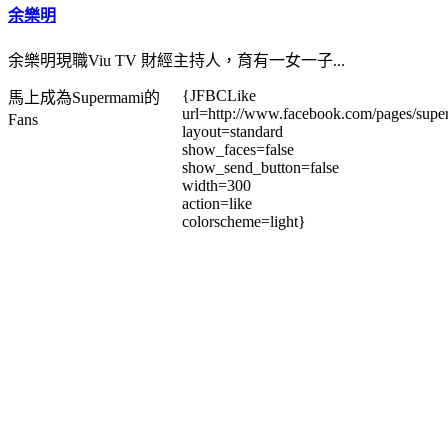
余樂明
余樂明現職Viu TV 財經主持人，育有一女一子...
{JFBCLike
馬上成為Supermami的
url=http://www.facebook.com/pages/su
Fans
layout=standard
show_faces=false
show_send_button=false
width=300
action=like
colorscheme=light}