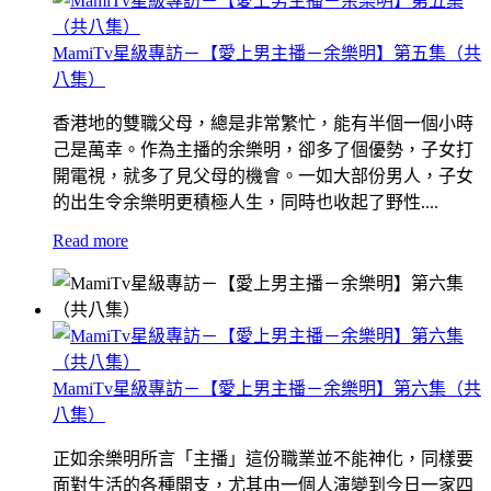
MamiTv星級專訪－【愛上男主播－余樂明】第五集（共
八集）
香港地的雙職父母，總是非常繁忙，能有半個一個小時
己是萬幸。作為主播的余樂明，卻多了個優勢，子女打
開電視，就多了見父母的機會。一如大部份男人，子女
的出生令余樂明更積極人生，同時也收起了野性....
Read more
MamiTv星級專訪－【愛上男主播－余樂明】第六集（共
八集）
正如余樂明所言「主播」這份職業並不能神化，同樣要
面對生活的各種開支，尤其由一個人演變到今日一家四