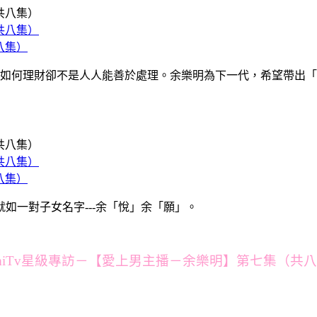
八集）
如何理財卻不是人人能善於處理。余樂明為下一代，希望帶出「
八集）
.就如一對子女名字---余「悅」余「願」。
miTv星級專訪－【愛上男主播－余樂明】第七集（共