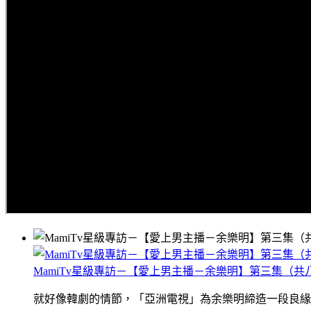
MamiTv星級專訪－【愛上男主播－余樂明】第三集（共
就好像韓劇的情節，「亞洲電視」為余樂明締造一段良緣，