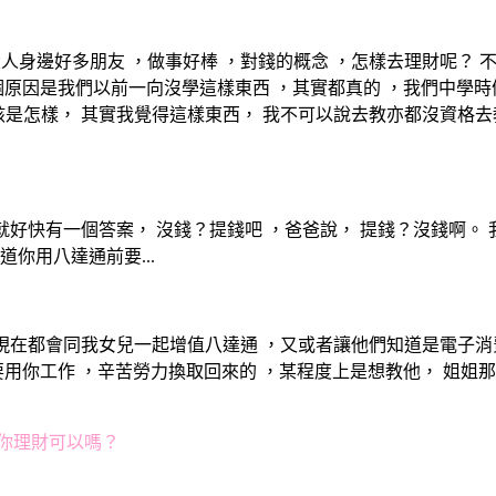
大人身邊好多朋友 ，做事好棒 ，對錢的概念 ，怎樣去理財呢？ 
是我們以前一向沒學這樣東西 ，其實都真的 ，我們中學時候 Eco
該是怎樣， 其實我覺得這樣東西， 我不可以說去教亦都沒資格
我就好快有一個答案， 沒錢？提錢吧 ，爸爸說， 提錢？沒錢啊。
你用八達通前要...
我現在都會同我女兒一起增值八達通 ，又或者讓他們知道是電子消費
要用你工作 ，辛苦勞力換取回來的 ，某程度上是想教他， 姐姐那
你理財可以嗎？