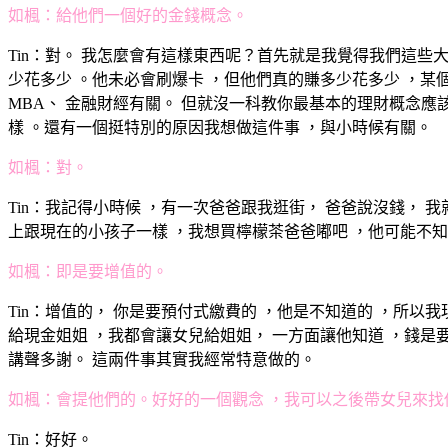
如楓：給他們一個好的金錢概念。
Tin：對。 我怎麼會有這樣東西呢？首先就是我覺得我們這些
少花多少 。他未必會刷爆卡 ，但他們真的賺多少花多少 ，某個原因
MBA、 金融財經有關。 但就沒一科教你最基本的理財概念應
樣 。還有一個挺特別的原因我想做這件事 ，與小時候有關。
如楓：對。
Tin：我記得小時候 ，有一次爸爸跟我逛街， 爸爸說沒錢， 
上跟現在的小孩子一樣 ，我想買檸檬茶爸爸嘟吧 ，他可能不知道
如楓：即是要增值的。
Tin：增值的， 你是要預付式繳費的 ，他是不知道的 ，所以
給現金姐姐 ，我都會讓女兒給姐姐， 一方面讓他知道 ，錢是
講聲多謝。 這兩件事其實我經常特意做的。
如楓：會提他們的。好好的一個觀念 ，我可以之後帶女兒來找
Tin：好好。