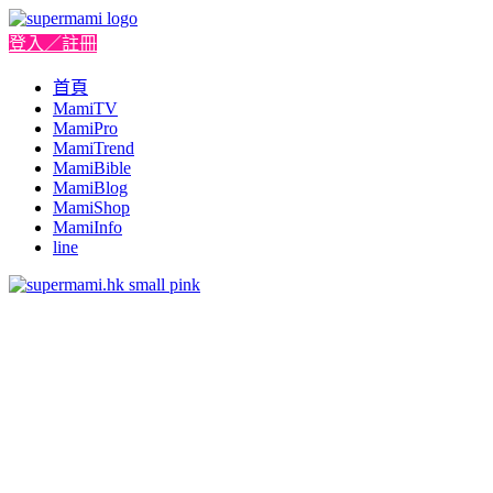
登入／註冊
首頁
MamiTV
MamiPro
MamiTrend
MamiBible
MamiBlog
MamiShop
MamiInfo
line