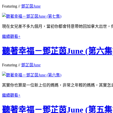
Featuring //
鄧芷茵June
現在女兒差不多九個月，當初你都會特意帶她回加拿大出世，
繼續觀看+
聽著幸福－鄧芷茵June (第六集
Featuring //
鄧芷茵June
其實你也算是一位新上任的媽媽，非常之年輕的媽媽，其實怎
繼續觀看+
聽著幸福－鄧芷茵June (第五集