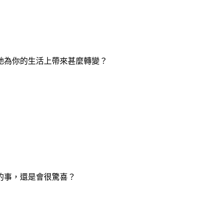
她為你的生活上帶來甚麼轉變？
的事，還是會很驚喜？