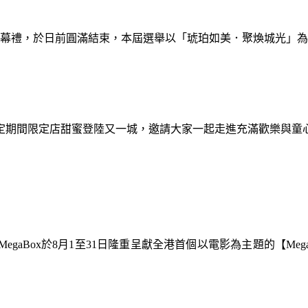
暨閉幕禮，於日前圓滿結束，本屆選舉以「琥珀如美．聚煥城光」
間限定期間限定店甜蜜登陸又一城，邀請大家一起走進充滿歡樂與
gaBox於8月1至31日隆重呈獻全港首個以電影為主題的【Meg