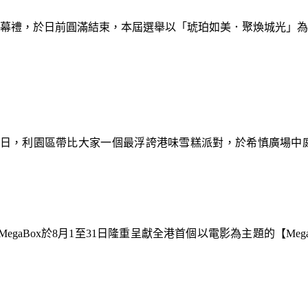
暨閉幕禮，於日前圓滿結束，本屆選舉以「琥珀如美．聚煥城光」
9日，利園區帶比大家一個最浮誇港味雪糕派對，於希慎廣場中
gaBox於8月1至31日隆重呈獻全港首個以電影為主題的【Meg