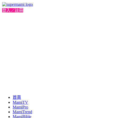
登入／註冊
首頁
MamiTV
MamiPro
MamiTrend
MamiBible