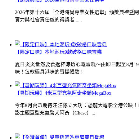
2026年第十六屆「全港時尚專業女性選舉」頒獎典禮
實力與社會責任感的得獎者......
【限定口味】本地潮玩9款破格口味雪糕
夏日炎炎當然要食返杯涼透心嘅雪糕～由即日起至8月1
味！每款極具港味的雪糕體驗！
【暑期玩樂】4米巨型充氣阿奇坐鎮MegaBox
今年8月萬眾期待汪汪隊立大功：恐龍大電影全港公映！Me
影主題巨型充氣警犬阿奇（Chase）...