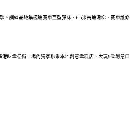
體驗。訓練基地集極速賽車巨型彈床、6.5米高速滑梯、賽車維修
庭港味雪糕街，場內獨家聯乘本地創意雪糕店，大玩9款創意口