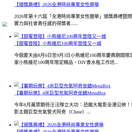
【頒獎典禮】2026全港時尚專業女性選舉
2026年第十六屆「全港時尚專業女性選舉」頒獎典禮
實力與社會責任感的得獎者......
【甜蜜登陸】小熊維尼100周年登陸又一城
今個夏天由8月6日至9月3日小熊維尼100周年慶典期
家小熊維尼100周年限定精品，DIY香水瓶工作坊...
【暑期玩樂】4米巨型充氣阿奇坐鎮MegaBox
今年8月萬眾期待汪汪隊立大功：恐龍大電影全港公映！Me
影主題巨型充氣警犬阿奇（Chase）...
【頒獎典禮】2026全港時尚專業女性選舉