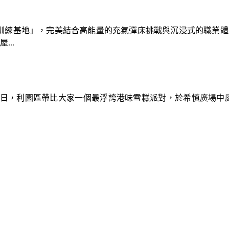
速車隊訓練基地」，完美結合高能量的充氣彈床挑戰與沉浸式的職業
..
9日，利園區帶比大家一個最浮誇港味雪糕派對，於希慎廣場中