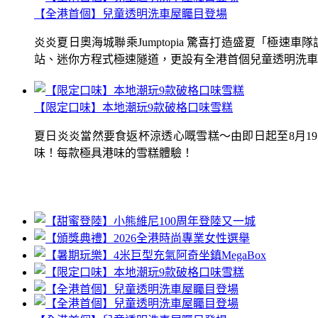
【全港首個】兒童透明洗車屋矚目登場
炎炎夏日奧海城聯乘Jumptopia 驚喜打造盛夏「極
站、迷你方程式極速隧道，更設有全港首個兒童透明洗車屋.
【限定口味】本地潮玩9款破格口味雪糕
夏日炎炎當然要食返杯涼透心嘅雪糕～由即日起至8月1
味！每款極具港味的雪糕體驗！