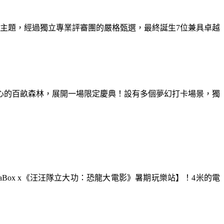
為主題，經過獨立專業評審團的嚴格甄選，最終誕生7位兼具卓越
童心的百畝森林，展開一場限定慶典！設有多個夢幻打卡場景，獨
aBox x《汪汪隊立大功：恐龍大電影》暑期玩樂站】！4米的電