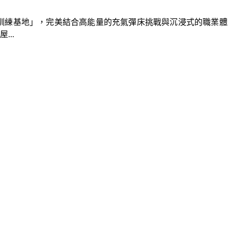
速車隊訓練基地」，完美結合高能量的充氣彈床挑戰與沉浸式的職業
..