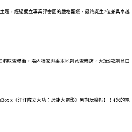
為主題，經過獨立專業評審團的嚴格甄選，最終誕生7位兼具卓越
庭港味雪糕街，場內獨家聯乘本地創意雪糕店，大玩9款創意口
aBox x《汪汪隊立大功：恐龍大電影》暑期玩樂站】！4米的電