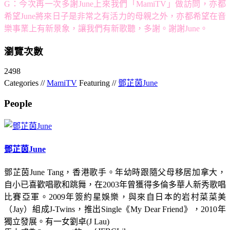
G：今次再一次多謝June上來我們「MamiTV」做訪問，亦都
希望June將來日子是非常之有活力的母親之外，亦都希望在音
樂事業上有新景象，讓我們有新歌聽，多謝。謝謝June。
瀏覽次數
2498
Categories //
MamiTV
Featuring //
鄧芷茵June
People
鄧芷茵June
鄧芷茵June Tang，香港歌手。年幼時跟隨父母移居加拿大，
自小已喜歡唱歌和跳舞，在2003年曾獲得多倫多華人新秀歌唱
比賽亞軍。2009年簽約星娛樂，與來自日本的岩村菜菜美
（Jay）組成J-Twins，推出Single《My Dear Friend》，2010年
獨立發展。有一女劉卓(J Lau)