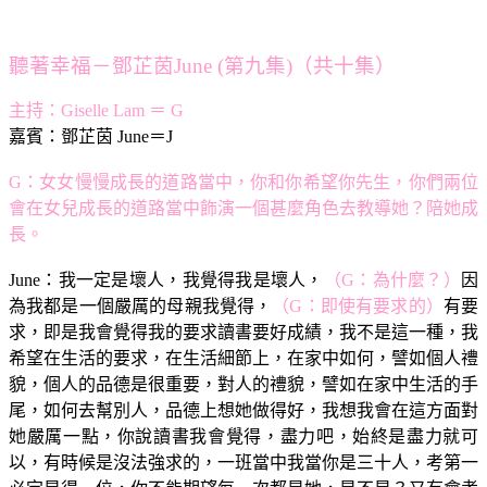
聽著幸福－鄧芷茵June (第九集)（共十集）
主持：Giselle Lam ＝ G
嘉賓：鄧芷茵 June＝J
G：女女慢慢成長的道路當中，你和你希望你先生，你們兩位
會在女兒成長的道路當中飾演一個甚麼角色去教導她？陪她成
長。
June：我一定是壞人，我覺得我是壞人，
（G：為什麼？）
因
為我都是一個嚴厲的母親我覺得，
（G：即使有要求的）
有要
求，即是我會覺得我的要求讀書要好成績，我不是這一種，我
希望在生活的要求，在生活細節上，在家中如何，譬如個人禮
貌，個人的品德是很重要，對人的禮貌，譬如在家中生活的手
尾，如何去幫別人，品德上想她做得好，我想我會在這方面對
她嚴厲一點，你說讀書我會覺得，盡力吧，始終是盡力就可
以，有時候是沒法強求的，一班當中我當你是三十人，考第一