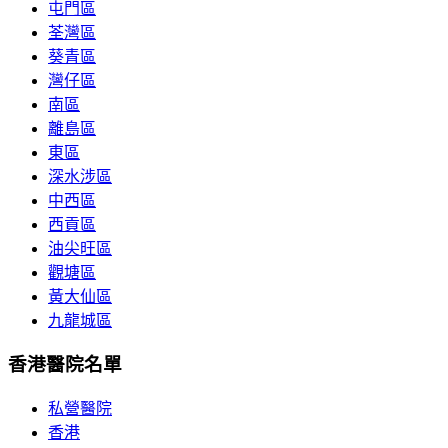
屯門區
荃灣區
葵青區
灣仔區
南區
離島區
東區
深水涉區
中西區
西貢區
油尖旺區
觀塘區
黃大仙區
九龍城區
香港醫院名單
私營醫院
香港