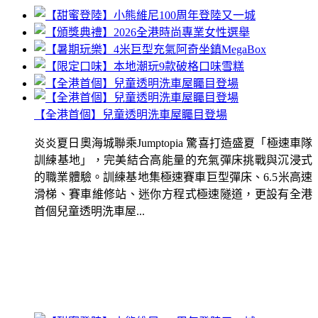
【全港首個】兒童透明洗車屋矚目登場
炎炎夏日奧海城聯乘Jumptopia 驚喜打造盛夏「極速車隊
訓練基地」，完美結合高能量的充氣彈床挑戰與沉浸式
的職業體驗。訓練基地集極速賽車巨型彈床、6.5米高速
滑梯、賽車維修站、迷你方程式極速隧道，更設有全港
首個兒童透明洗車屋...