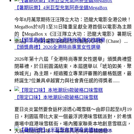
【暑期玩樂】4米巨型充氣阿奇坐鎮MegaBox
今年8月萬眾期待汪汪隊立大功：恐龍大電影全港公映！
MegaBox於8月1至31日隆重呈獻全港首個以電影為主題
的【MegaBox x《汪汪隊立大功：恐龍大電影》暑期玩
樂站】！4米的電影主題巨型充氣警犬阿奇（Chase）...
【頒獎典禮】2026全港時尚專業女性選舉
2026年第十六屆「全港時尚專業女性選舉」頒獎典禮暨
閉幕禮，於日前圓滿結束，本屆選舉以「琥珀如美．聚
煥城光」為主題，經過獨立專業評審團的嚴格甄選，最
終誕生7位兼具卓越實力與社會責任感的得獎者......
【限定口味】本地潮玩9款破格口味雪糕
夏日炎炎當然要食返杯涼透心嘅雪糕～由即日起至8月19
日，利園區帶比大家一個最浮誇港味雪糕派對，於希慎
廣場中庭港味雪糕街，場內獨家聯乘本地創意雪糕店，
大玩9款創意口味！每款極具港味的雪糕體驗！