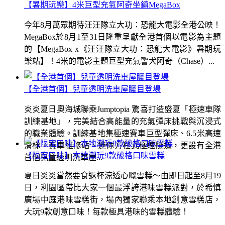
【暑期玩樂】4米巨型充氣阿奇坐鎮MegaBox
今年8月萬眾期待汪汪隊立大功：恐龍大電影全港公映！
MegaBox於8月1至31日隆重呈獻全港首個以電影為主題
的【MegaBox x《汪汪隊立大功：恐龍大電影》暑期玩
樂站】！4米的電影主題巨型充氣警犬阿奇（Chase）...
【全港首個】兒童透明洗車屋矚目登場
炎炎夏日奧海城聯乘Jumptopia 驚喜打造盛夏「極速車隊
訓練基地」，完美結合高能量的充氣彈床挑戰與沉浸式
的職業體驗。訓練基地集極速賽車巨型彈床、6.5米高速
滑梯、賽車維修站、迷你方程式極速隧道，更設有全港
【限定口味】本地潮玩9款破格口味雪糕
首個兒童透明洗車屋...
夏日炎炎當然要食返杯涼透心嘅雪糕～由即日起至8月19
日，利園區帶比大家一個最浮誇港味雪糕派對，於希慎
廣場中庭港味雪糕街，場內獨家聯乘本地創意雪糕店，
大玩9款創意口味！每款極具港味的雪糕體驗！