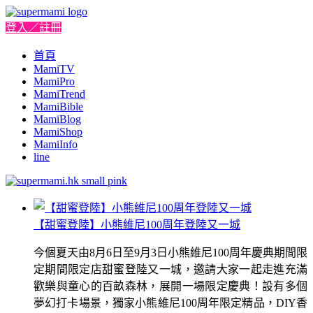
登入／註冊
首頁
MamiTV
MamiPro
MamiTrend
MamiBible
MamiBlog
MamiShop
MamiInfo
line
【甜蜜登陸】小熊維尼100周年登陸又一城
今個夏天由8月6日至9月3日小熊維尼100周年慶典期間限
定期間限定店甜蜜登陸又一城，邀請大家一起走進充滿
歡樂與童心的百畝森林，展開一場限定慶典！設有多個
夢幻打卡場景，獨家小熊維尼100周年限定精品，DIY香