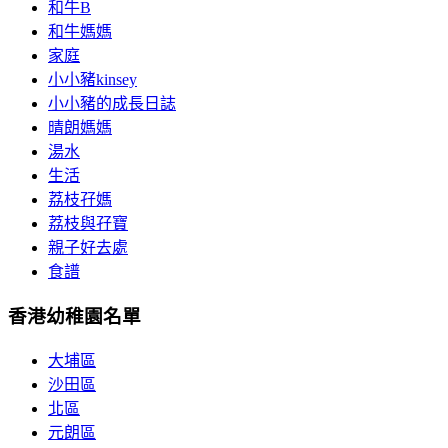
和牛B
和牛媽媽
家庭
小小豬kinsey
小小豬的成長日誌
晴朗媽媽
湯水
生活
荔枝孖媽
荔枝與孖寶
親子好去處
食譜
香港幼稚園名單
大埔區
沙田區
北區
元朗區