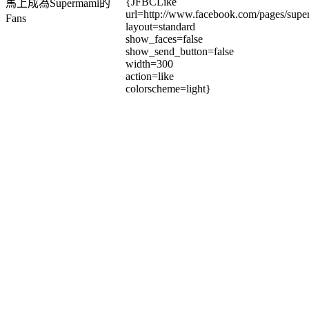
{JFBCLike
馬上成為Supermami的
url=http://www.facebook.com/pages/su
Fans
layout=standard
show_faces=false
show_send_button=false
width=300
action=like
colorscheme=light}