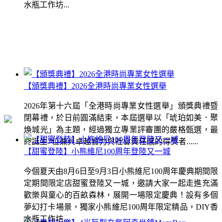
水瓶工作坊...
【頒獎典禮】2026全港時尚專業女性選舉
2026年第十六屆「全港時尚專業女性選舉」頒獎典禮暨
閉幕禮，於日前圓滿結束，本屆選舉以「琥珀如美．聚
煥城光」為主題，經過獨立專業評審團的嚴格甄選，最
終誕生7位兼具卓越實力與社會責任感的得獎者......
【甜蜜登陸】小熊維尼100周年登陸又一城
今個夏天由8月6日至9月3日小熊維尼100周年慶典期間限
定期間限定店甜蜜登陸又一城，邀請大家一起走進充滿
歡樂與童心的百畝森林，展開一場限定慶典！設有多個
夢幻打卡場景，獨家小熊維尼100周年限定精品，DIY香
水瓶工作坊...