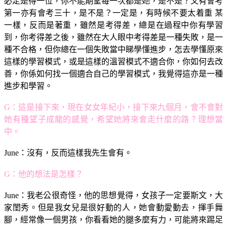
必定是得一位，你不能期望每一次都是她，是不是？又有會考
第一亦有會考三十，是不是？一定是，有時候不要太着重 某
一樣，反而是著重，雖然是考得差，總是在過程中你有學習
到，你考得差之後，雖然在大人眼中考得差是一種失敗，是一
種不合格，但你總在一個失敗當中睇學懂進步，怎去學懂原來
這樣的學習模式，或是這樣的溫習模式不適合你，你如何去改
善，你係如何找一個適合自己的學習模式，我覺得這亦是一種
進步和學習。
G：這是接下來，現在女女年紀小，接下來九個月，會不會對
她有種望子成龍的感覺，希望她將來會走什麼的路？理想當
中。
June：沒有，反而這樣我先生會有。
G：他的想法是怎樣？
June：我老公很奇怪，他的思想覺得，女孩子一定要斯文，大
家閨秀。但是我女兒是很好動的人，她會動愛動去，揮手舞
腳，經常像一個男孩，你看看她的腿多麼有力，可能將來踢足