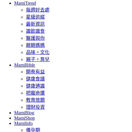
MamiTrend
每週好去處
星級追縱
最新資訊
識飲識食
醫護與你
靚靚媽媽
品味。文化
親子。育兒
MamiBible
開卷有益
健康食譜
健康通識
把握命運
教育放題
理財投資
MamiBlog
MamiShop
MamiInfo
備孕期