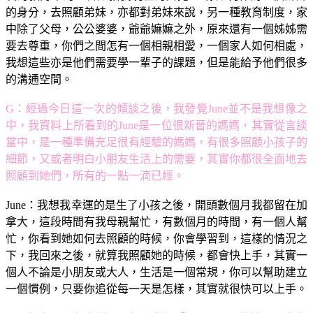
的身分，去照顧弟妹，亦都對弟妹來說，另一種教育制度，家
中除了父母，公公婆婆，爺爺嫲嫲之外，原來還有一個姊姊需
要去尊重，你們之間怎有一個相親相愛，一個家人如何相處，
我想這些亦是他們需要學一輩子的課題，但是能給予他們很多
的溝通空間。
G：經過今日這一次的傾談之後，我發覺June並不是我想像之
中，我資料上所看到的June是一位很新晉的媽媽，其實從言談
當中，是一種準備充足很有經驗的媽媽，有很多照顧小孩子的
細節，又或者明白小朋友生活上的需要，其實你都很全面地去
照顧到她們，所有的一點一滴已經。
June：我想我幸運的是生了小孩之後，開頭數個月我都留在加
拿大，這段時間有我母親幫忙，有數個月的時間，有一個人幫
忙，你看到她如何去照顧的時候，你會學習到，這樣的情況之
下，我回來之後，就算我照顧她的時候，都會快上手，其實一
個人不論是小朋友或大人，生活是一個常規，你可以幫助建立
一個慣例，只要你追從每一天是怎樣，其實就很快可以上手。