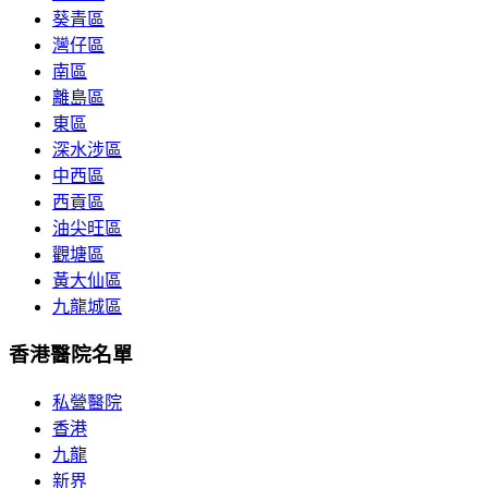
葵青區
灣仔區
南區
離島區
東區
深水涉區
中西區
西貢區
油尖旺區
觀塘區
黃大仙區
九龍城區
香港醫院名單
私營醫院
香港
九龍
新界