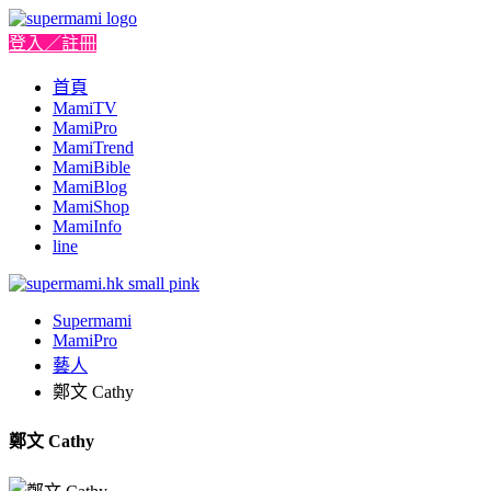
登入／註冊
首頁
MamiTV
MamiPro
MamiTrend
MamiBible
MamiBlog
MamiShop
MamiInfo
line
Supermami
MamiPro
藝人
鄭文 Cathy
鄭文 Cathy