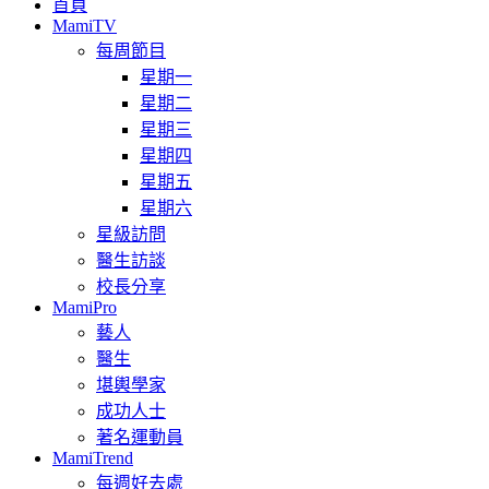
首頁
MamiTV
每周節目
星期一
星期二
星期三
星期四
星期五
星期六
星級訪問
醫生訪談
校長分享
MamiPro
藝人
醫生
堪輿學家
成功人士
著名運動員
MamiTrend
每週好去處