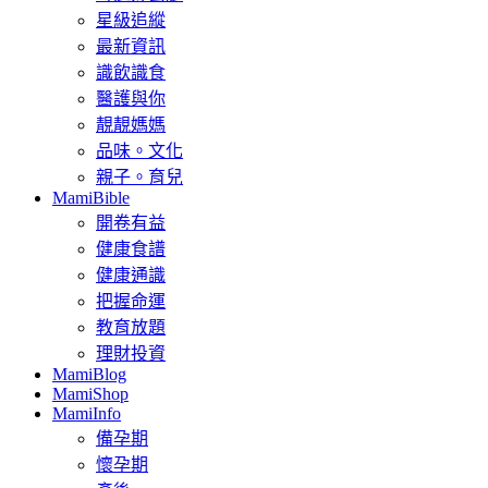
星級追縱
最新資訊
識飲識食
醫護與你
靚靚媽媽
品味。文化
親子。育兒
MamiBible
開卷有益
健康食譜
健康通識
把握命運
教育放題
理財投資
MamiBlog
MamiShop
MamiInfo
備孕期
懷孕期