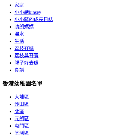
家庭
小小豬kinsey
小小豬的成長日誌
晴朗媽媽
湯水
生活
荔枝孖媽
荔枝與孖寶
親子好去處
食譜
香港幼稚園名單
大埔區
沙田區
北區
元朗區
屯門區
荃灣區