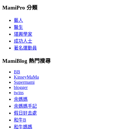
MamiPro 分類
藝人
醫生
堪輿學家
成功人士
著名運動員
MamiBlog 熱門搜尋
BB
KinseyMaMa
Supermami
blogger
twins
余媽媽
余媽媽手記
假日好去處
和牛B
和牛媽媽