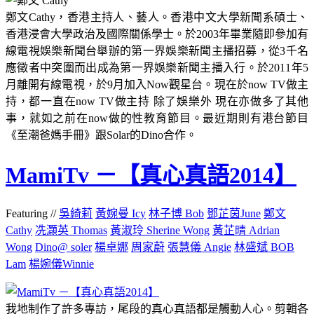
鄭文Cathy，香港主持人、藝人。香港中文大學新聞系碩士、
香港浸會大學政治及國際關係學士。於2003年畢業隨即參加有
線電視娛樂新聞台舉辦的第一界娛樂新聞主播招募，從3千名
應徵者中突圍而出成為第一界娛樂新聞主播入行。於2011年5
月離開有線電視，於9月加入Now觀星台。現在於now TV做主
持，都一直在now TV做主持 除了娛樂外 現在亦做多了其他
事，就如之前在now做的性教育節目。最近期則有港台節目
《至潮爸媽手冊》跟Solar的Dino合作。
MamiTv －【真心真語2014】
Featuring //
吳綺莉
黃婉曼 Icy
林子博 Bob
鄧芷茵June
鄭文
Cathy
冼灝英 Thomas
黃淑玲 Sherine Wong
黃芷晴 Adrian
Wong
Dino@ soler
楊卓娜
周家蔚
張慧儀 Angie
林盛斌 BOB
Lam
楊婉儀Winnie
我地制作了許多專訪，尾段的真心真語都是觸動人心。剪輯各