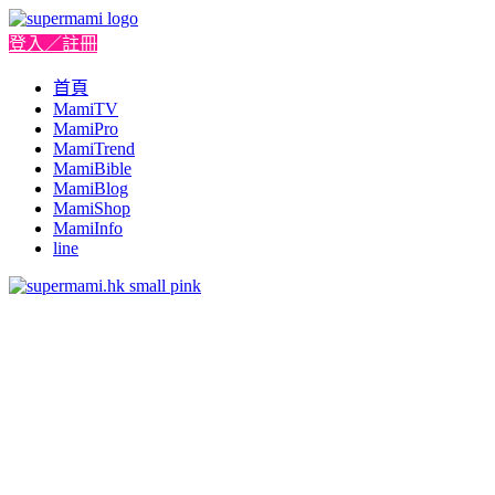
登入／註冊
首頁
MamiTV
MamiPro
MamiTrend
MamiBible
MamiBlog
MamiShop
MamiInfo
line