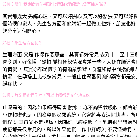
如楓：醫生 我想問懷孕初期生理和心理的變化會有幾大呢？
其實都幾大 先講心理，又可以好開心 又可以好緊張 又可以好
個時候的家人，先生各方面和他附近一起做工也好，朋友也好
起分享這個開心。
如楓：那生理方面呢？
生理方面 又是 作噁作悶那些，其實都好常見 去到十二至十
會令到，好像慢了幾拍 變相便秘情況會差一些，大便在腸道會
的情況 ，其實亦都是懷孕的荷爾蒙影響，食道和胃中間括約肌
情況，在孕婦上比較多常見，一般止住胃酸倒流的藥物都是安
緩症狀 。
如楓：無論是她們孕吐，可以止嘔都是安全地去吃
止嘔是的，因為如果嘔得厲害 脫水，亦不夠營養吸收，都會
小便頻密也是，因為整個泌尿系統，它會將毒素清除快些，所
個程度 其實又不是脹痛，因為你已經適應了，乳房很早開始對
疲倦都是很常見的，所以如果他們工作中打呵欠 不要怪她們，
有時她們會比較低些，尤其是早期懷孕，那些血管會比較擴張