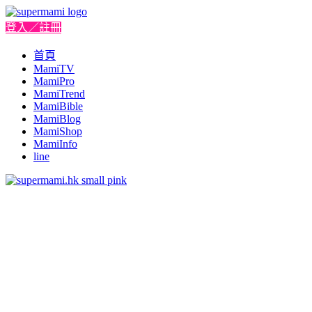
登入／註冊
首頁
MamiTV
MamiPro
MamiTrend
MamiBible
MamiBlog
MamiShop
MamiInfo
line