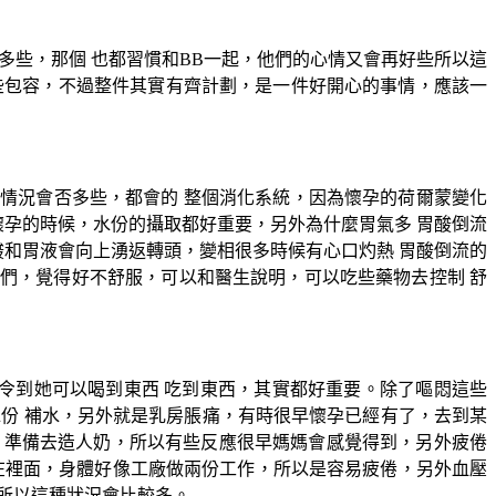
知多些，那個 也都習慣和BB一起，他們的心情又會再好些所以這
些包容，不過整件其實有齊計劃，是一件好開心的事情，應該一
秘情況會否多些，都會的 整個消化系統，因為懷孕的荷爾蒙變化
懷孕的時候，水份的攝取都好重要，另外為什麼胃氣多 胃酸倒流
酸和胃液會向上湧返轉頭，變相很多時候有心口灼熱 胃酸倒流的
們，覺得好不舒服，可以和醫生說明，可以吃些藥物去控制 舒
令到她可以喝到東西 吃到東西，其實都好重要。除了嘔悶這些
份 補水，另外就是乳房脹痛，有時很早懷孕已經有了，去到某
候，準備去造人奶，所以有些反應很早媽媽會感覺得到，另外疲倦
 在裡面，身體好像工廠做兩份工作，所以是容易疲倦，另外血壓
所以這種狀況會比較多。