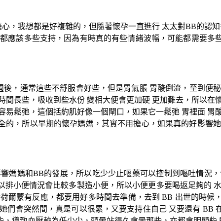
擔心，我想都是好複雜的，但隨著懷孕一直進行 太太對BB的認
 都應該多些支持，因為有時真的有些情緒波幅，可能都需要多
三週後，通常這些不舒服會好些，但是胃氣脹 胃酸倒流，至到便
時間長些，吸收到些水份 變相大便會更加硬 更加難去，所以在
容易鬆弛，這個括約肌好像一個閘口，如果它一鬆弛 胃裡面 胃
全的，所以早期的懷孕媽媽，其實不用擔心，如果真的好影響她
影響媽媽和BB的發展，所以吃少少止嘔藥可以控制到嘔吐情況，
以排小便情況會比較多製造小便，所以小便更多要喝返足夠的 水
荷爾蒙有反應，都要用好多時間去準備，去到 BB 出世的時
她們會突然間，真是可以很累，又要支持住自己 又要還有 BB
些，導致血壓較為低少少，頭暈站得久會暈那些，亦都會明顯些 