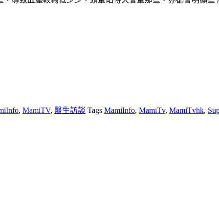
iInfo
,
MamiTV
,
醫生訪談
Tags
MamiInfo
,
MamiTv
,
MamiTvhk
,
Su