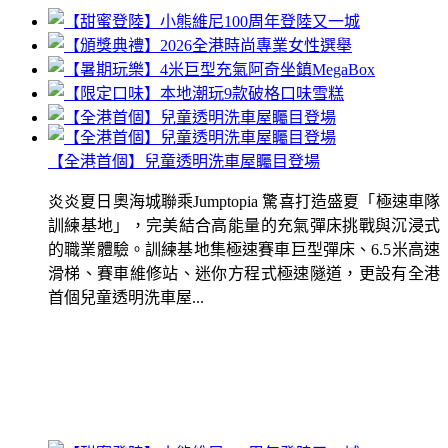
【全港首個】兒童透明洗車屋矚目登場
炎炎夏日奧海城聯乘Jumptopia 驚喜打造盛夏「極速車隊
訓練基地」，完美結合高能量的充氣彈床挑戰與沉浸式
的職業體驗。訓練基地集極速賽車巨型彈床、6.5米高速
滑梯、賽車維修站、迷你方程式極速隧道，更設有全港
首個兒童透明洗車屋...