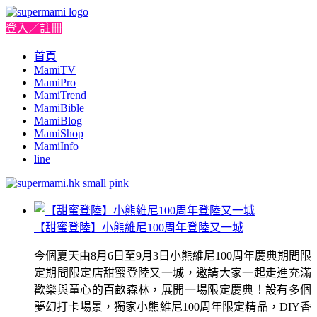
登入／註冊
首頁
MamiTV
MamiPro
MamiTrend
MamiBible
MamiBlog
MamiShop
MamiInfo
line
【甜蜜登陸】小熊維尼100周年登陸又一城
今個夏天由8月6日至9月3日小熊維尼100周年慶典期間限
定期間限定店甜蜜登陸又一城，邀請大家一起走進充滿
歡樂與童心的百畝森林，展開一場限定慶典！設有多個
夢幻打卡場景，獨家小熊維尼100周年限定精品，DIY香