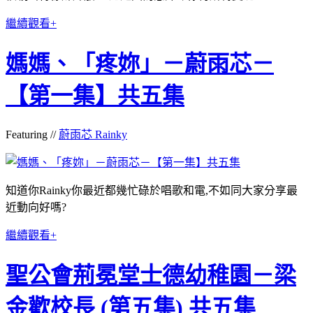
繼續觀看+
媽媽、「疼妳」－蔚雨芯－
【第一集】共五集
Featuring //
蔚雨芯 Rainky
知道你Rainky你最近都幾忙碌於唱歌和電,不如同大家分享最
近動向好嗎?
繼續觀看+
聖公會荊冕堂士德幼稚園－梁
金歡校長 (第五集) 共五集