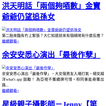
洪天明話「兩個夠唒數」金寶
爺爺仍望追孫女
第二胎來臨有冇上緊張？大仁知道就來有個細佬有什麼反應？
繼續觀看+
余安安悉心演出「最後作孽」
余安安悉心演出「最後作孽」，大女偕男友入場打氣，細女越
洋what's app 鼓勵！ 為亞視不獲續牌可惜。盼同事能尋獲出
路...
繼續觀看+
星級親子攝影師－Jenny【第