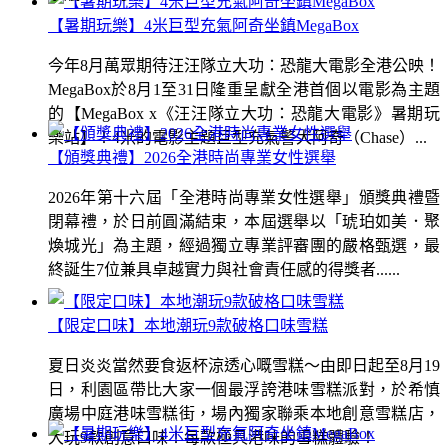
【暑期玩樂】4米巨型充氣阿奇坐鎮MegaBox
今年8月萬眾期待汪汪隊立大功：恐龍大電影全港公映！
MegaBox於8月1至31日隆重呈獻全港首個以電影為主題
的【MegaBox x《汪汪隊立大功：恐龍大電影》暑期玩
樂站】！4米的電影主題巨型充氣警犬阿奇（Chase）...
【頒獎典禮】2026全港時尚專業女性選舉
2026年第十六屆「全港時尚專業女性選舉」頒獎典禮暨
閉幕禮，於日前圓滿結束，本屆選舉以「琥珀如美．聚
煥城光」為主題，經過獨立專業評審團的嚴格甄選，最
終誕生7位兼具卓越實力與社會責任感的得獎者......
【限定口味】本地潮玩9款破格口味雪糕
夏日炎炎當然要食返杯涼透心嘅雪糕～由即日起至8月19
日，利園區帶比大家一個最浮誇港味雪糕派對，於希慎
廣場中庭港味雪糕街，場內獨家聯乘本地創意雪糕店，
大玩9款創意口味！每款極具港味的雪糕體驗！