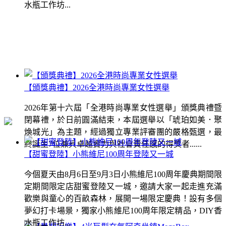
水瓶工作坊...
【頒獎典禮】2026全港時尚專業女性選舉
2026年第十六屆「全港時尚專業女性選舉」頒獎典禮暨
閉幕禮，於日前圓滿結束，本屆選舉以「琥珀如美．聚
煥城光」為主題，經過獨立專業評審團的嚴格甄選，最
終誕生7位兼具卓越實力與社會責任感的得獎者......
【甜蜜登陸】小熊維尼100周年登陸又一城
今個夏天由8月6日至9月3日小熊維尼100周年慶典期間限
定期間限定店甜蜜登陸又一城，邀請大家一起走進充滿
歡樂與童心的百畝森林，展開一場限定慶典！設有多個
夢幻打卡場景，獨家小熊維尼100周年限定精品，DIY香
水瓶工作坊...