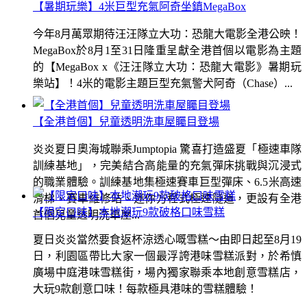
【暑期玩樂】4米巨型充氣阿奇坐鎮MegaBox
今年8月萬眾期待汪汪隊立大功：恐龍大電影全港公映！
MegaBox於8月1至31日隆重呈獻全港首個以電影為主題
的【MegaBox x《汪汪隊立大功：恐龍大電影》暑期玩
樂站】！4米的電影主題巨型充氣警犬阿奇（Chase）...
【全港首個】兒童透明洗車屋矚目登場
炎炎夏日奧海城聯乘Jumptopia 驚喜打造盛夏「極速車隊
訓練基地」，完美結合高能量的充氣彈床挑戰與沉浸式
的職業體驗。訓練基地集極速賽車巨型彈床、6.5米高速
滑梯、賽車維修站、迷你方程式極速隧道，更設有全港
【限定口味】本地潮玩9款破格口味雪糕
首個兒童透明洗車屋...
夏日炎炎當然要食返杯涼透心嘅雪糕～由即日起至8月19
日，利園區帶比大家一個最浮誇港味雪糕派對，於希慎
廣場中庭港味雪糕街，場內獨家聯乘本地創意雪糕店，
大玩9款創意口味！每款極具港味的雪糕體驗！