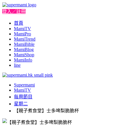
登入／註冊
首頁
MamiTV
MamiPro
MamiTrend
MamiBible
MamiBlog
MamiShop
MamiInfo
line
Supermami
MamiTV
每周節目
星期二
【親子煮食堂】士多啤梨脆脆杯