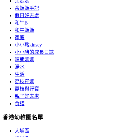
余媽媽
余媽媽手記
假日好去處
和牛B
和牛媽媽
家庭
小小豬kinsey
小小豬的成長日誌
晴朗媽媽
湯水
生活
荔枝孖媽
荔枝與孖寶
親子好去處
食譜
香港幼稚園名單
大埔區