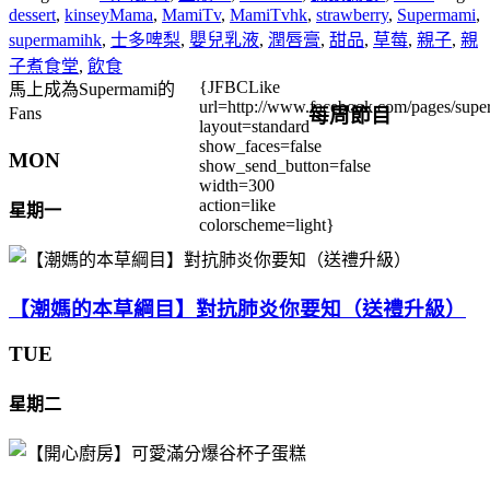
dessert
,
kinseyMama
,
MamiTv
,
MamiTvhk
,
strawberry
,
Supermami
,
supermamihk
,
士多啤梨
,
嬰兒乳液
,
潤唇膏
,
甜品
,
草莓
,
親子
,
親
子煮食堂
,
飲食
{JFBCLike
馬上成為Supermami的
url=http://www.facebook.com/pages/su
每周節目
Fans
layout=standard
show_faces=false
MON
show_send_button=false
width=300
action=like
星期一
colorscheme=light}
【潮媽的本草綱目】對抗肺炎你要知（送禮升級）
TUE
星期二