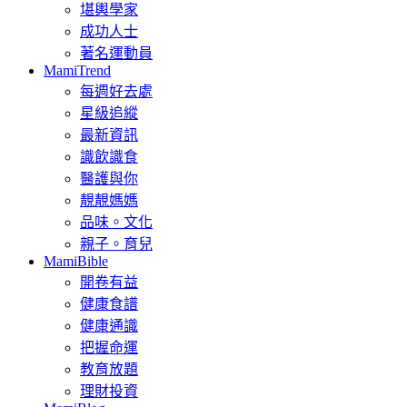
堪輿學家
成功人士
著名運動員
MamiTrend
每週好去處
星級追縱
最新資訊
識飲識食
醫護與你
靚靚媽媽
品味。文化
親子。育兒
MamiBible
開卷有益
健康食譜
健康通識
把握命運
教育放題
理財投資