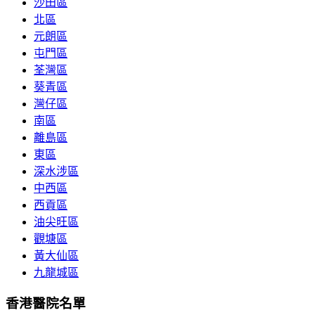
沙田區
北區
元朗區
屯門區
荃灣區
葵青區
灣仔區
南區
離島區
東區
深水涉區
中西區
西貢區
油尖旺區
觀塘區
黃大仙區
九龍城區
香港醫院名單