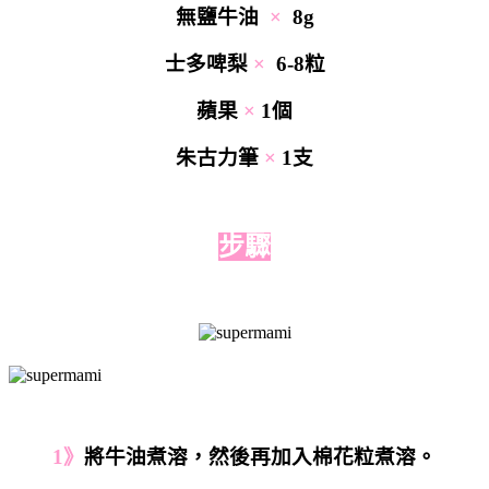
無鹽牛油
×
8g
士多啤梨
×
6-8粒
蘋果
×
1個
朱古力筆
×
1支
步驟
1》
將牛油煮溶，然後再加入棉花粒煮溶。