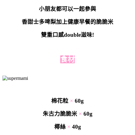
小朋友都可以一起參與
香甜
士多啤梨加上健康早餐的脆脆米
雙重口感double滋味!
食材
棉花粒
×
60g
朱古力脆脆米
×
60g
椰絲
×
40g