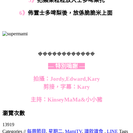
5》
把蘋果粒粒放入士多啤梨孔
6》
佈置士多啤梨後，放係脆脆米上面
🍓🍓🍓🍓🍓🍓🍓🍓🍓🍓🍓🍓
— 特別嗚謝 —
拍攝：Jordy,Edward,Kary
剪接，字幕：
Kary
主持：KinseyMaMa&小小豬
瀏覽次數
13919
Categories //
每周節目
,
星期二
,
MamiTV
,
識飲識食
,
LINE
Tags