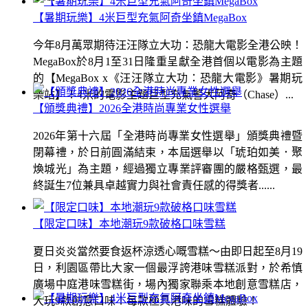
【暑期玩樂】4米巨型充氣阿奇坐鎮MegaBox
今年8月萬眾期待汪汪隊立大功：恐龍大電影全港公映！
MegaBox於8月1至31日隆重呈獻全港首個以電影為主題
的【MegaBox x《汪汪隊立大功：恐龍大電影》暑期玩
樂站】！4米的電影主題巨型充氣警犬阿奇（Chase）...
【頒獎典禮】2026全港時尚專業女性選舉
2026年第十六屆「全港時尚專業女性選舉」頒獎典禮暨
閉幕禮，於日前圓滿結束，本屆選舉以「琥珀如美．聚
煥城光」為主題，經過獨立專業評審團的嚴格甄選，最
終誕生7位兼具卓越實力與社會責任感的得獎者......
【限定口味】本地潮玩9款破格口味雪糕
夏日炎炎當然要食返杯涼透心嘅雪糕～由即日起至8月19
日，利園區帶比大家一個最浮誇港味雪糕派對，於希慎
廣場中庭港味雪糕街，場內獨家聯乘本地創意雪糕店，
大玩9款創意口味！每款極具港味的雪糕體驗！