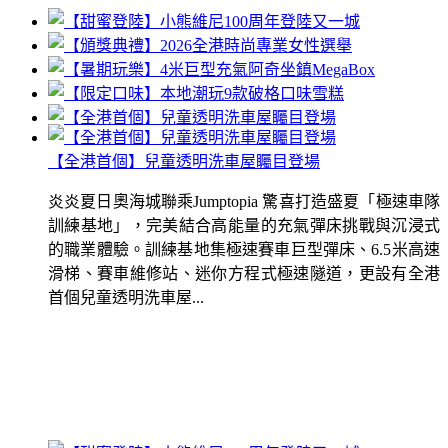
【全港首個】兒童透明洗車屋矚目登場
炎炎夏日奧海城聯乘Jumptopia 驚喜打造盛夏「極速車隊
訓練基地」，完美結合高能量的充氣彈床挑戰與沉浸式
的職業體驗。訓練基地集極速賽車巨型彈床、6.5米高速
滑梯、賽車維修站、迷你方程式極速隧道，更設有全港
首個兒童透明洗車屋...