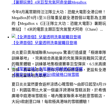
【暑期玩樂】4米巨型充氣阿奇坐鎮MegaBox
今年8月萬眾期待汪汪隊立大功：恐龍大電影全港公映！
MegaBox於8月1至31日隆重呈獻全港首個以電影為主題
的【MegaBox x《汪汪隊立大功：恐龍大電影》暑期玩
樂站】！4米的電影主題巨型充氣警犬阿奇（Chase）...
【全港首個】兒童透明洗車屋矚目登場
炎炎夏日奧海城聯乘Jumptopia 驚喜打造盛夏「極速車隊
訓練基地」，完美結合高能量的充氣彈床挑戰與沉浸式
的職業體驗。訓練基地集極速賽車巨型彈床、6.5米高速
滑梯、賽車維修站、迷你方程式極速隧道，更設有全港
【限定口味】本地潮玩9款破格口味雪糕
首個兒童透明洗車屋...
夏日炎炎當然要食返杯涼透心嘅雪糕～由即日起至8月19
日，利園區帶比大家一個最浮誇港味雪糕派對，於希慎
廣場中庭港味雪糕街，場內獨家聯乘本地創意雪糕店，
大玩9款創意口味！每款極具港味的雪糕體驗！