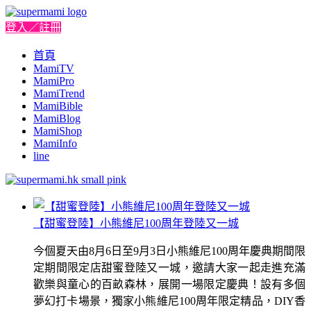
登入／註冊
首頁
MamiTV
MamiPro
MamiTrend
MamiBible
MamiBlog
MamiShop
MamiInfo
line
【甜蜜登陸】小熊維尼100周年登陸又一城
今個夏天由8月6日至9月3日小熊維尼100周年慶典期間限
定期間限定店甜蜜登陸又一城，邀請大家一起走進充滿
歡樂與童心的百畝森林，展開一場限定慶典！設有多個
夢幻打卡場景，獨家小熊維尼100周年限定精品，DIY香