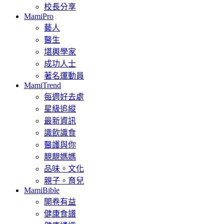
校長分享
MamiPro
藝人
醫生
堪輿學家
成功人士
著名運動員
MamiTrend
每週好去處
星級追縱
最新資訊
識飲識食
醫護與你
靚靚媽媽
品味。文化
親子。育兒
MamiBible
開卷有益
健康食譜