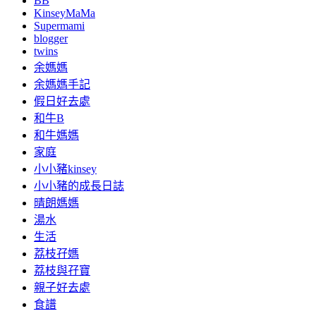
BB
KinseyMaMa
Supermami
blogger
twins
余媽媽
余媽媽手記
假日好去處
和牛B
和牛媽媽
家庭
小小豬kinsey
小小豬的成長日誌
晴朗媽媽
湯水
生活
荔枝孖媽
荔枝與孖寶
親子好去處
食譜