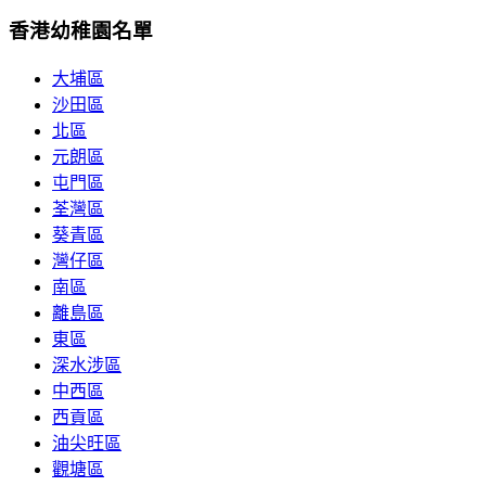
香港幼稚園名單
大埔區
沙田區
北區
元朗區
屯門區
荃灣區
葵青區
灣仔區
南區
離島區
東區
深水涉區
中西區
西貢區
油尖旺區
觀塘區