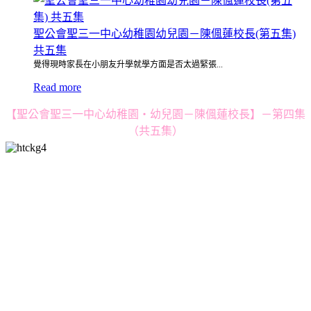
聖公會聖三一中心幼稚園幼兒園－陳偑蓮校長(第五集)
共五集
覺得現時家長在小朋友升學就學方面是否太過緊張...
Read more
【聖公會聖三一中心幼稚園・幼兒園－陳偑蓮校長】－第四集
（共五集）