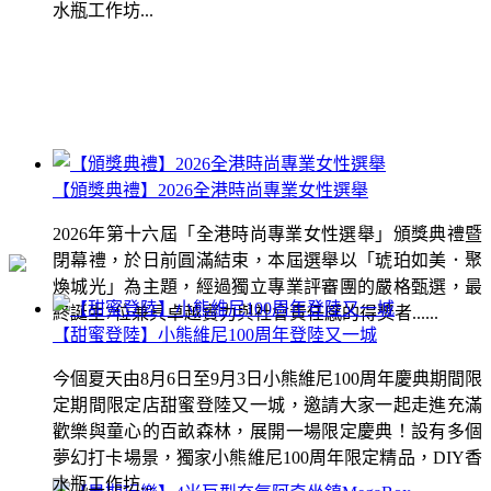
水瓶工作坊...
【頒獎典禮】2026全港時尚專業女性選舉
2026年第十六屆「全港時尚專業女性選舉」頒獎典禮暨
閉幕禮，於日前圓滿結束，本屆選舉以「琥珀如美．聚
煥城光」為主題，經過獨立專業評審團的嚴格甄選，最
終誕生7位兼具卓越實力與社會責任感的得獎者......
【甜蜜登陸】小熊維尼100周年登陸又一城
今個夏天由8月6日至9月3日小熊維尼100周年慶典期間限
定期間限定店甜蜜登陸又一城，邀請大家一起走進充滿
歡樂與童心的百畝森林，展開一場限定慶典！設有多個
夢幻打卡場景，獨家小熊維尼100周年限定精品，DIY香
水瓶工作坊...