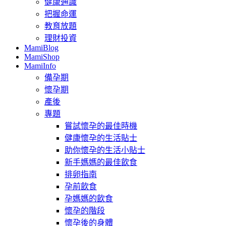
健康通識
把握命運
教育放題
理財投資
MamiBlog
MamiShop
MamiInfo
備孕期
懷孕期
產後
專題
嘗試懷孕的最佳時機
健康懷孕的生活貼士
助你懷孕的生活小貼士
新手媽媽的最佳飲食
排卵指南
孕前飲食
孕媽媽的飲食
懷孕的階段
懷孕後的身體