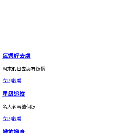
每週好去處
周末假日去邊冇煩惱
立即觀看
星級追縱
名人名事續個捉
立即觀看
識飲識食