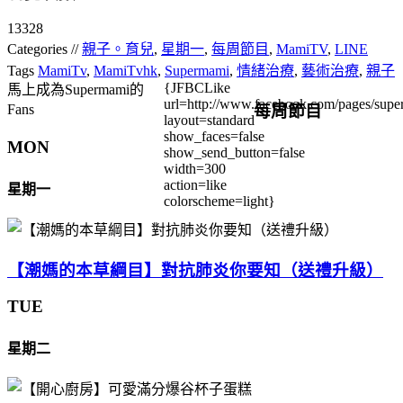
13328
Categories //
親子。育兒
,
星期一
,
每周節目
,
MamiTV
,
LINE
Tags
MamiTv
,
MamiTvhk
,
Supermami
,
情緒治療
,
藝術治療
,
親子
{JFBCLike
馬上成為Supermami的
url=http://www.facebook.com/pages/su
每周節目
Fans
layout=standard
show_faces=false
MON
show_send_button=false
width=300
action=like
星期一
colorscheme=light}
【潮媽的本草綱目】對抗肺炎你要知（送禮升級）
TUE
星期二