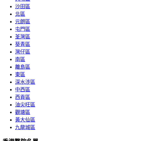
沙田區
北區
元朗區
屯門區
荃灣區
葵青區
灣仔區
南區
離島區
東區
深水涉區
中西區
西貢區
油尖旺區
觀塘區
黃大仙區
九龍城區