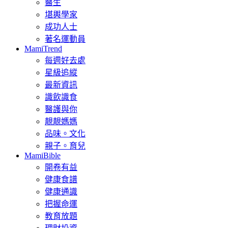
醫生
堪輿學家
成功人士
著名運動員
MamiTrend
每週好去處
星級追縱
最新資訊
識飲識食
醫護與你
靚靚媽媽
品味。文化
親子。育兒
MamiBible
開卷有益
健康食譜
健康通識
把握命運
教育放題