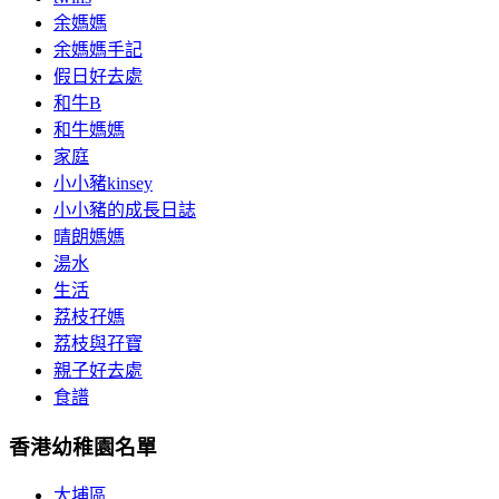
余媽媽
余媽媽手記
假日好去處
和牛B
和牛媽媽
家庭
小小豬kinsey
小小豬的成長日誌
晴朗媽媽
湯水
生活
荔枝孖媽
荔枝與孖寶
親子好去處
食譜
香港幼稚園名單
大埔區