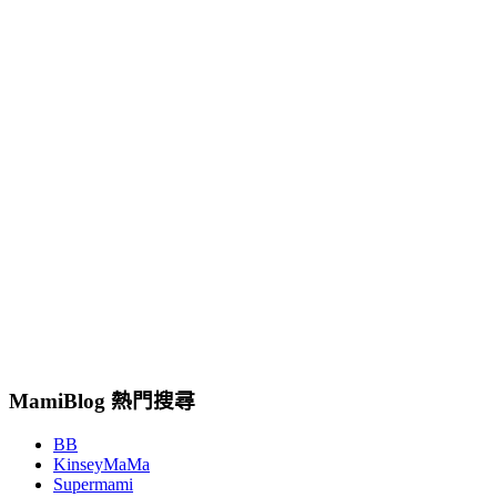
MamiBlog 熱門搜尋
BB
KinseyMaMa
Supermami