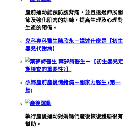
產前運動能預防腰背痛，並且透過伸展關
節及強化肌肉的訓練，提高生理及心理對
生產的預備。
兒科專科醫生陳欣永－講述什麼是【初生
嬰兒代謝病】
葉夢詩醫生－【初生嬰兒定
期檢查的重要性?】
孕婦產前產後情緒病－關家力醫生 (第一
集)
執行產後運動對媽媽們產後恢復體態很有
幫助。