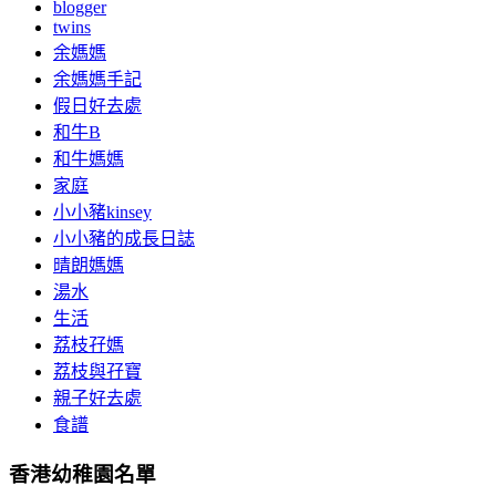
blogger
twins
余媽媽
余媽媽手記
假日好去處
和牛B
和牛媽媽
家庭
小小豬kinsey
小小豬的成長日誌
晴朗媽媽
湯水
生活
荔枝孖媽
荔枝與孖寶
親子好去處
食譜
香港幼稚園名單