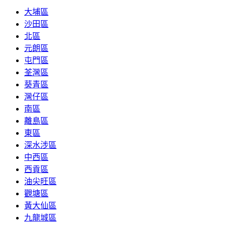
大埔區
沙田區
北區
元朗區
屯門區
荃灣區
葵青區
灣仔區
南區
離島區
東區
深水涉區
中西區
西貢區
油尖旺區
觀塘區
黃大仙區
九龍城區