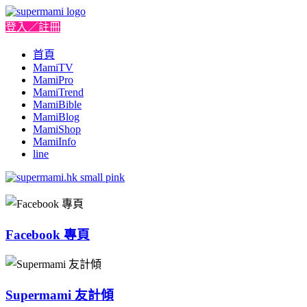
登入／註冊
首頁
MamiTV
MamiPro
MamiTrend
MamiBible
MamiBlog
MamiShop
MamiInfo
line
Facebook 專頁
Supermami 友計傾