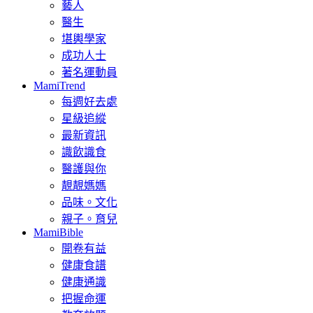
藝人
醫生
堪輿學家
成功人士
著名運動員
MamiTrend
每週好去處
星級追縱
最新資訊
識飲識食
醫護與你
靚靚媽媽
品味。文化
親子。育兒
MamiBible
開卷有益
健康食譜
健康通識
把握命運