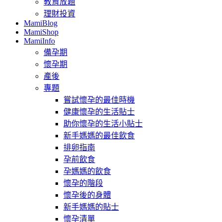
教育放題
理財投資
MamiBlog
MamiShop
MamiInfo
備孕期
懷孕期
產後
專題
嘗試懷孕的最佳時機
健康懷孕的生活貼士
助你懷孕的生活小貼士
新手媽媽的最佳飲食
排卵指南
孕前飲食
孕媽媽的飲食
懷孕的階段
懷孕後的身體
新手媽媽的貼士
懷孕清單