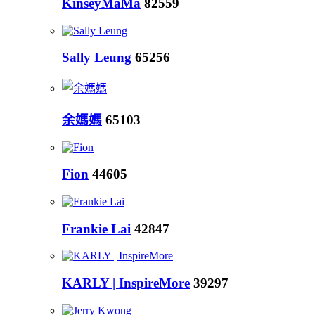
KinseyMaMa
82559
Sally Leung
65256
余媽媽
65103
Fion
44605
Frankie Lai
42847
KARLY | InspireMore
39297