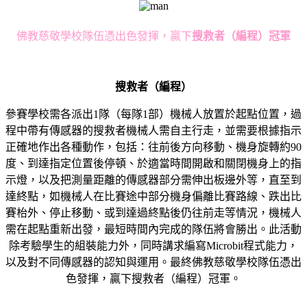
佛教慈敬學校隊伍憑出色發揮，贏下
搜救者（編程）冠軍
搜救者（編程）
參賽學校需各派出1隊（每隊1部）機械人放置於起點位置，過
程中帶有傳感器的搜救者機械人需自主行走，並需要根據指示
正確地作出各種動作，包括：往前後方向移動、機身旋轉約90
度、到達指定位置後停頓、於適當時間開啟和關閉機身上的指
示燈，以及把測量距離的傳感器部分需伸出板邊外等，直至到
達終點，如機械人在比賽途中部分機身偏離比賽路線、跌出比
賽枱外、停止移動、或到達過終點後仍往前走等情況，機械人
需在起點重新出發，最短時間內完成的隊伍將會勝出。此活動
除考驗學生的組裝能力外，同時講求編寫Microbit程式能力，
以及對不同傳感器的認知與運用。最終佛教慈敬學校隊伍憑出
色發揮，贏下搜救者（編程）冠軍。