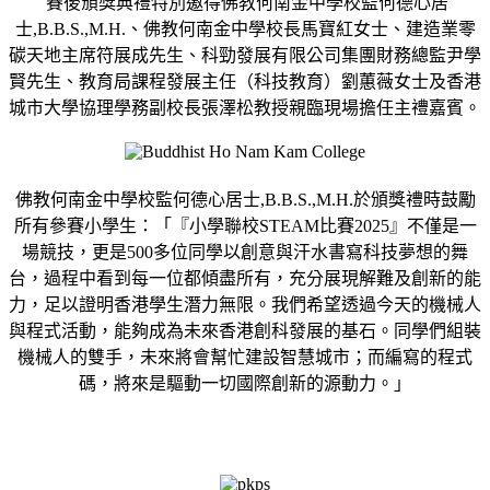
賽後頒獎典禮特別邀得佛教何南金中學校監何德心居
士,B.B.S.,M.H.、佛教何南金中學校長馬寶紅女士、建造業零
碳天地主席符展成先生、科勁發展有限公司集團財務總監尹學
賢先生、教育局課程發展主任（科技教育）劉蕙薇女士及香港
城市大學協理學務副校長張澤松教授親臨現場擔任主禮嘉賓。
佛教何南金中學校監何德心居士,B.B.S.,M.H.於頒獎禮時鼓勵
所有參賽小學生：「『小學聯校STEAM比賽2025』不僅是一
場競技，更是500多位同學以創意與汗水書寫科技夢想的舞
台，過程中看到每一位都傾盡所有，充分展現解難及創新的能
力，足以證明香港學生潛力無限。我們希望透過今天的機械人
與程式活動，能夠成為未來香港創科發展的基石。同學們組裝
機械人的雙手，未來將會幫忙建設智慧城市；而編寫的程式
碼，將來是驅動一切國際創新的源動力。」