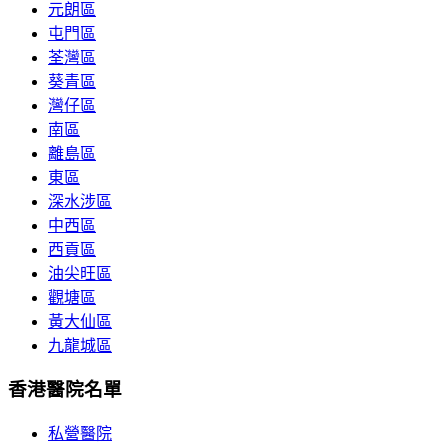
元朗區
屯門區
荃灣區
葵青區
灣仔區
南區
離島區
東區
深水涉區
中西區
西貢區
油尖旺區
觀塘區
黃大仙區
九龍城區
香港醫院名單
私營醫院