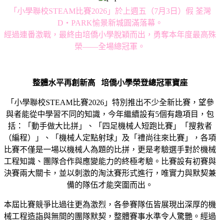
「小學聯校STEAM比賽2026」於上週五（7⽉3⽇）假 荃灣
D・PARK愉景新城圓滿落幕。
經過連番激戰，最終由培僑小學脫穎而出，勇奪本年度最高殊
榮——全場總冠軍。
整體水平再創新高
培僑小學榮登總冠軍寶座
「小學聯校STEAM比賽2026」特別推出不少全新比賽，望參
與者能從中學習不同的知識，今年繼續設有5個有趣項目，包
括：「動手做大比拼」、「四足機械人短跑比賽」「搜救者
（編程）」、「機械人定點射球」及「禮尚往來比賽」，各項
比賽不僅是一場以機械人為題的比拼，更是考驗選手對於機械
工程知識、團隊合作與應變能力的終極考驗。比賽設有初賽與
決賽兩大關卡，並以刺激的淘汰賽形式進行，唯實力與默契兼
備的隊伍才能突圍而出。
本屆比賽競爭比過往更為激烈，各參賽隊伍皆展現出深厚的機
械工程造詣與無間的團隊默契，整體賽事水準令人驚艷。經過