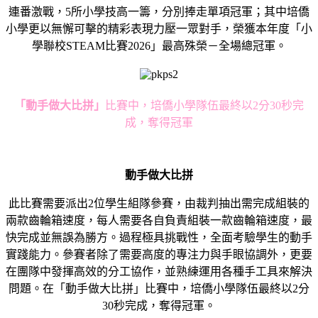
連番激戰，5所小學技高一籌，分別捧走單項冠軍；其中培僑
小學更以無懈可擊的精彩表現力壓一眾對手，榮獲本年度「小
學聯校STEAM比賽2026」最高殊榮－全場總冠軍。
「動手做大比拼」
比賽中，培僑小學隊伍最終以2分30秒完
成，奪得冠軍
動手做大比拼
此比賽需要派出2位學生組隊參賽，由裁判抽出需完成組裝的
兩款齒輪箱速度，每人需要各自負責組裝一款齒輪箱速度，最
快完成並無誤為勝方。過程極具挑戰性，全面考驗學生的動手
實踐能力。參賽者除了需要高度的專注力與手眼協調外，更要
在團隊中發揮高效的分工協作，並熟練運用各種手工具來解決
問題。在「動手做大比拼」比賽中，培僑小學隊伍最終以2分
30秒完成，奪得冠軍。