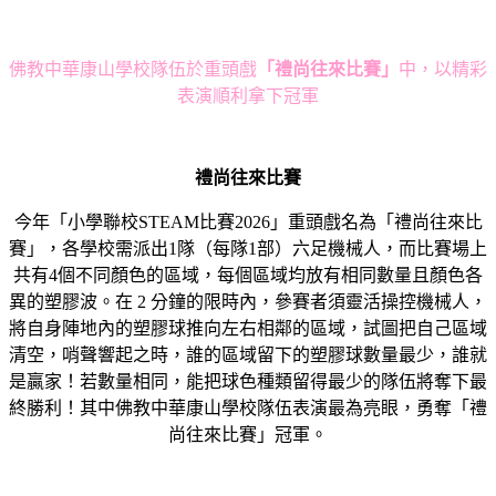
佛教中華康山學校隊伍於重頭戲
「禮尚往來比賽」
中，以精彩
表演順利拿下冠軍
禮尚往來比賽
今年「小學聯校STEAM比賽2026」重頭戲名為「禮尚往來比
賽」，各學校需派出1隊（每隊1部）六足機械人，而比賽場上
共有4個不同顏色的區域，每個區域均放有相同數量且顏色各
異的塑膠波。在 2 分鐘的限時內，參賽者須靈活操控機械人，
將自身陣地內的塑膠球推向左右相鄰的區域，試圖把自己區域
清空，哨聲響起之時，誰的區域留下的塑膠球數量最少，誰就
是贏家！若數量相同，能把球色種類留得最少的隊伍將奪下最
終勝利！其中佛教中華康山學校隊伍表演最為亮眼，勇奪「禮
尚往來比賽」冠軍。