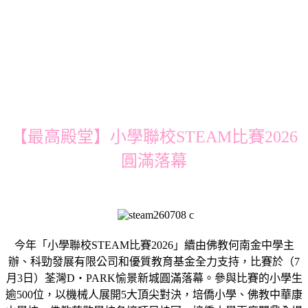
【最高殿堂】小學聯校STEAM比賽2026
圓滿落幕
今年「小學聯校STEAM比賽2026」續由佛教何南金中學主
辦、科勁發展有限公司和優質教育基金全力支持，比賽於（7
⽉3⽇）荃灣D・PARK愉景新城圓滿落幕。參與比賽的小學生
逾500位，以機械人展開5大頂尖對決，培僑小學、佛教中華康