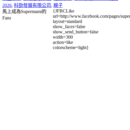
2026
,
科勁發展有限公司
,
親子
{JFBCLike
馬上成為Supermami的
url=http://www.facebook.com/pages/su
Fans
layout=standard
show_faces=false
show_send_button=false
width=300
action=like
colorscheme=light}