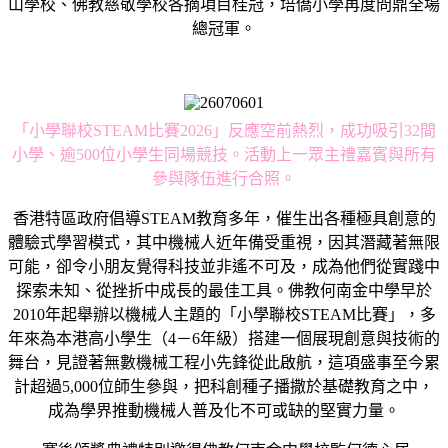
山學校、佛教慈敬學校各摘項目桂冠，培僑小學再度問鼎全場
總冠軍。
「小學聯校STEAM比賽2026」反應空前熱烈，成功吸引32間
小學、逾500位小學生同場競技。活動上一眾主禮嘉賓與所有
參與隊伍進行合照。
香港特區政府倡導STEAM教育多年，催生出各種極具創意的
體驗式學習模式，其中機械人近年備受重視，因其潛藏著無限
可能，卻令小朋友覺得科技並非遙不可及，成為他們從實踐中
探索未知、從挫折中成長的最佳工具。佛教何南金中學早於
2010年起舉辦以機械人主題的「小學聯校STEAM比賽」，多
年來為本港高小學生（4－6年級）搭建一個展現創意與技術的
舞台，見證著無數機械工程小先鋒從此啟航，這項盛事至今累
計超過5,000位師生參與，把科創種子播撒於基礎教育之中，
成為學界推動機械人普及化不可或缺的堅實力量。