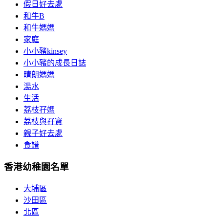
假日好去處
和牛B
和牛媽媽
家庭
小小豬kinsey
小小豬的成長日誌
晴朗媽媽
湯水
生活
荔枝孖媽
荔枝與孖寶
親子好去處
食譜
香港幼稚園名單
大埔區
沙田區
北區