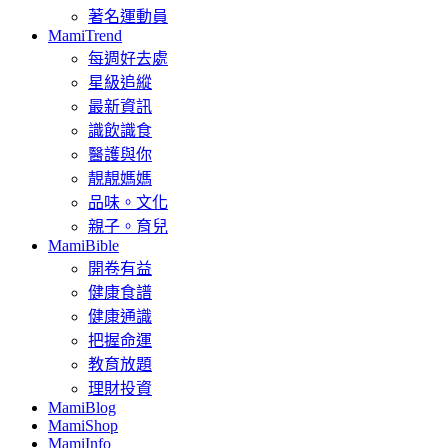
著名運動員
MamiTrend
每週好去處
星級追縱
最新資訊
識飲識食
醫護與你
靚靚媽媽
品味。文化
親子。育兒
MamiBible
開卷有益
健康食譜
健康通識
把握命運
教育放題
理財投資
MamiBlog
MamiShop
MamiInfo