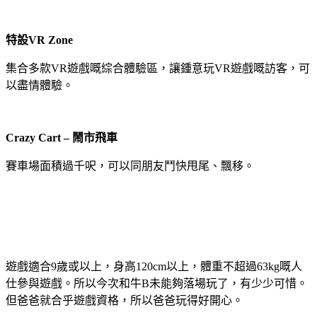
特設VR Zone
集合多款VR遊戲嘅綜合體驗區，讓鍾意玩VR遊戲嘅訪客，可
以盡情體驗。
Crazy Cart – 鬧市飛車
賽車場面積過千呎，可以同朋友鬥快甩尾、飄移。
遊戲適合9歲或以上，身高120cm以上，體重不超過63kg嘅人
仕參與遊戲。所以今次和牛B未能夠落場玩了，有少少可惜。
但爸爸就合乎遊戲資格，所以爸爸玩得好開心。