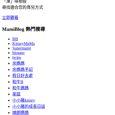
「湊」味相投
尋找適合您的育兒方式
立即觀看
MamiBlog 熱門搜尋
BB
KinseyMaMa
Supermami
blogger
twins
余媽媽
余媽媽手記
假日好去處
和牛B
和牛媽媽
家庭
小小豬kinsey
小小豬的成長日誌
晴朗媽媽