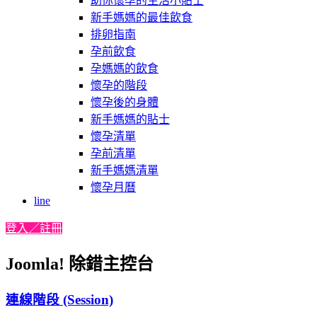
助你懷孕的生活小貼士
新手媽媽的最佳飲食
排卵指南
孕前飲食
孕媽媽的飲食
懷孕的階段
懷孕後的身體
新手媽媽的貼士
懷孕清單
孕前清單
新手媽媽清單
懷孕月曆
line
登入／註冊
Joomla! 除錯主控台
連線階段 (Session)