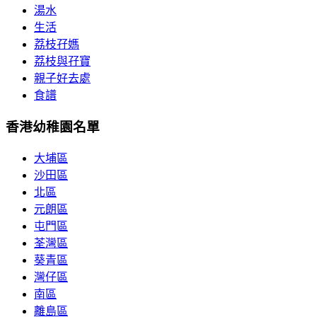
湯水
生活
荔枝孖媽
荔枝與孖寶
親子好去處
食譜
香港幼稚園名單
大埔區
沙田區
北區
元朗區
屯門區
荃灣區
葵青區
灣仔區
南區
離島區