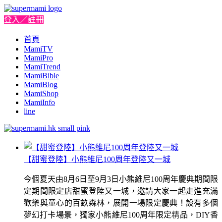
登入／註冊
首頁
MamiTV
MamiPro
MamiTrend
MamiBible
MamiBlog
MamiShop
MamiInfo
line
【甜蜜登陸】小熊維尼100周年登陸又一城
今個夏天由8月6日至9月3日小熊維尼100周年慶典期間限
定期間限定店甜蜜登陸又一城，邀請大家一起走進充滿
歡樂與童心的百畝森林，展開一場限定慶典！設有多個
夢幻打卡場景，獨家小熊維尼100周年限定精品，DIY香