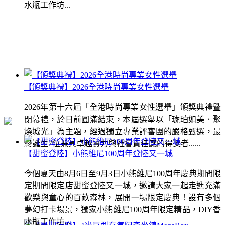
水瓶工作坊...
【頒獎典禮】2026全港時尚專業女性選舉
2026年第十六屆「全港時尚專業女性選舉」頒獎典禮暨
閉幕禮，於日前圓滿結束，本屆選舉以「琥珀如美．聚
煥城光」為主題，經過獨立專業評審團的嚴格甄選，最
終誕生7位兼具卓越實力與社會責任感的得獎者......
【甜蜜登陸】小熊維尼100周年登陸又一城
今個夏天由8月6日至9月3日小熊維尼100周年慶典期間限
定期間限定店甜蜜登陸又一城，邀請大家一起走進充滿
歡樂與童心的百畝森林，展開一場限定慶典！設有多個
夢幻打卡場景，獨家小熊維尼100周年限定精品，DIY香
水瓶工作坊...