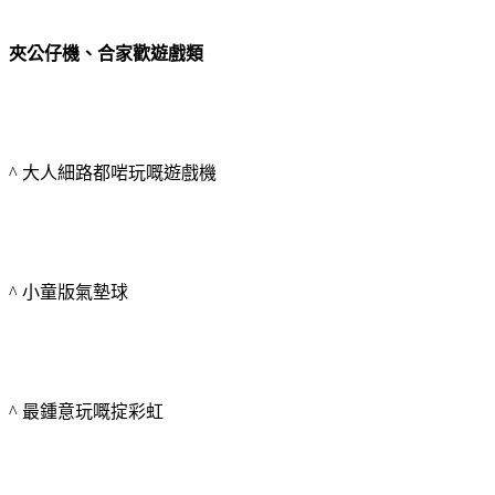
夾公仔機、合家歡遊戲類
^ 大人細路都啱玩嘅遊戲機
^ 小童版氣墊球
^ 最鍾意玩嘅掟彩虹