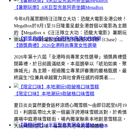
【暑期玩樂】4米巨型充氣阿奇坐鎮MegaBox
今年8月萬眾期待汪汪隊立大功：恐龍大電影全港公映！
MegaBox於8月1至31日隆重呈獻全港首個以電影為主題
的【MegaBox x《汪汪隊立大功：恐龍大電影》暑期玩
樂站】！4米的電影主題巨型充氣警犬阿奇（Chase）...
【頒獎典禮】2026全港時尚專業女性選舉
2026年第十六屆「全港時尚專業女性選舉」頒獎典禮暨
閉幕禮，於日前圓滿結束，本屆選舉以「琥珀如美．聚
煥城光」為主題，經過獨立專業評審團的嚴格甄選，最
終誕生7位兼具卓越實力與社會責任感的得獎者......
【限定口味】本地潮玩9款破格口味雪糕
夏日炎炎當然要食返杯涼透心嘅雪糕～由即日起至8月19
日，利園區帶比大家一個最浮誇港味雪糕派對，於希慎
廣場中庭港味雪糕街，場內獨家聯乘本地創意雪糕店，
大玩9款創意口味！每款極具港味的雪糕體驗！