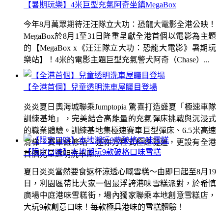
【暑期玩樂】4米巨型充氣阿奇坐鎮MegaBox
今年8月萬眾期待汪汪隊立大功：恐龍大電影全港公映！
MegaBox於8月1至31日隆重呈獻全港首個以電影為主題
的【MegaBox x《汪汪隊立大功：恐龍大電影》暑期玩
樂站】！4米的電影主題巨型充氣警犬阿奇（Chase）...
【全港首個】兒童透明洗車屋矚目登場
炎炎夏日奧海城聯乘Jumptopia 驚喜打造盛夏「極速車隊
訓練基地」，完美結合高能量的充氣彈床挑戰與沉浸式
的職業體驗。訓練基地集極速賽車巨型彈床、6.5米高速
滑梯、賽車維修站、迷你方程式極速隧道，更設有全港
【限定口味】本地潮玩9款破格口味雪糕
首個兒童透明洗車屋...
夏日炎炎當然要食返杯涼透心嘅雪糕～由即日起至8月19
日，利園區帶比大家一個最浮誇港味雪糕派對，於希慎
廣場中庭港味雪糕街，場內獨家聯乘本地創意雪糕店，
大玩9款創意口味！每款極具港味的雪糕體驗！