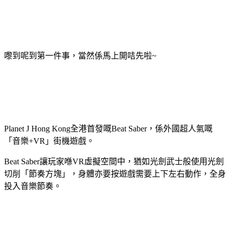
嚟到呢到第一件事，當然係馬上開咭先啦~
Planet J Hong Kong全港首發嘅Beat Saber，係外國超人氣嘅
「音樂+VR」街機遊戲。
Beat Saber讓玩家喺VR虛擬空間中，猶如光劍武士般使用光劍
切削「節奏方塊」，身體亦要按遊戲需要上下左右動作，全身
投入音樂節奏。