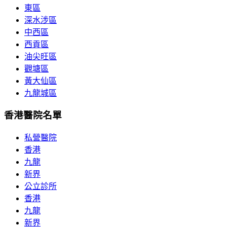
東區
深水涉區
中西區
西貢區
油尖旺區
觀塘區
黃大仙區
九龍城區
香港醫院名單
私營醫院
香港
九龍
新界
公立診所
香港
九龍
新界