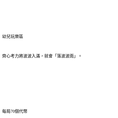
幼兒玩樂區
齊心考力將波波入滿，就會「落波波雨」。
每局70個代幣