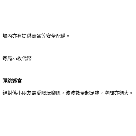
場內亦有提供頭盔等安全配備。
每局35枚代幣
彈跳迷宮
絕對係小朋友最愛嘅玩樂區，波波數量超足夠，空間亦夠大。