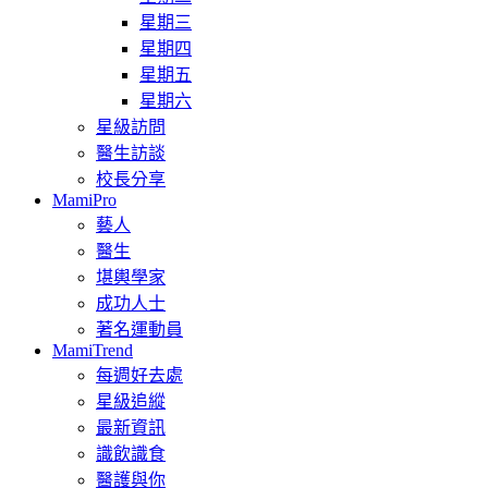
星期三
星期四
星期五
星期六
星級訪問
醫生訪談
校長分享
MamiPro
藝人
醫生
堪輿學家
成功人士
著名運動員
MamiTrend
每週好去處
星級追縱
最新資訊
識飲識食
醫護與你