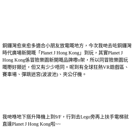
銅鑼灣愈來愈多適合小朋友放電嘅地方，今次我哋去咗銅鑼灣
時代廣場新開嘅「Planet J Hong Kong」到玩，其實Planet J
Hong Kong係冒險樂園新開嘅品牌嚟o架，所以同冒險樂園玩
嘅嘢好類近，但又有少少唔同。呢到有全球狂熱VR遊戲區、
賽車場、彈跳迷宮(波波池)、夾公仔機。
我哋喺地下搭升降機上到9/F，行到去Lego旁再上扶手電梯就
直達Planet J Hong Kong啦~~