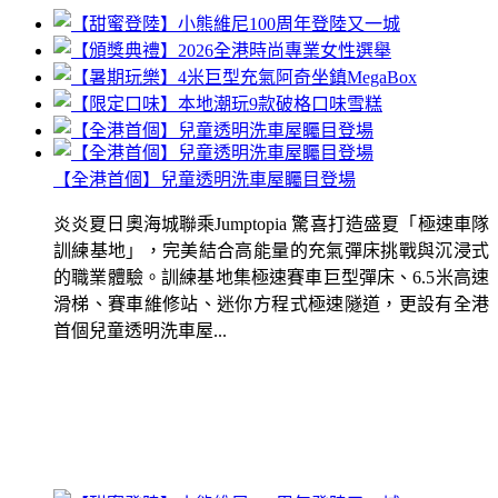
【全港首個】兒童透明洗車屋矚目登場
炎炎夏日奧海城聯乘Jumptopia 驚喜打造盛夏「極速車隊
訓練基地」，完美結合高能量的充氣彈床挑戰與沉浸式
的職業體驗。訓練基地集極速賽車巨型彈床、6.5米高速
滑梯、賽車維修站、迷你方程式極速隧道，更設有全港
首個兒童透明洗車屋...