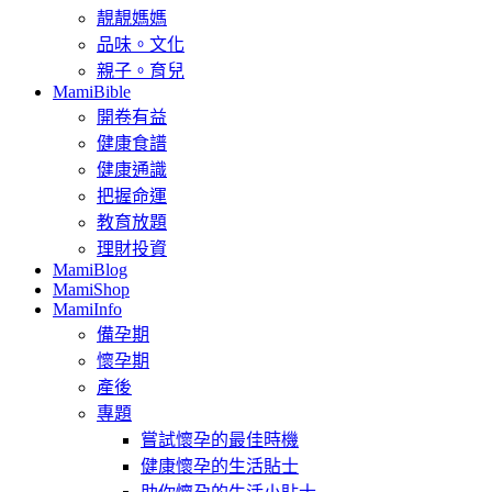
靚靚媽媽
品味。文化
親子。育兒
MamiBible
開卷有益
健康食譜
健康通識
把握命運
教育放題
理財投資
MamiBlog
MamiShop
MamiInfo
備孕期
懷孕期
產後
專題
嘗試懷孕的最佳時機
健康懷孕的生活貼士