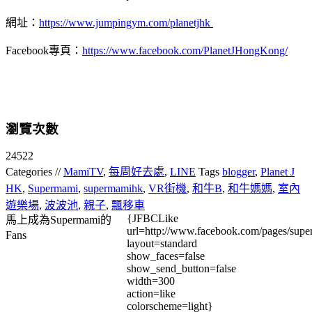
網址：
https://www.jumpingym.com/planetjhk
Facebook專頁：
https://www.facebook.com/PlanetJHongKong/
瀏覽次數
24522
Categories //
MamiTV
,
每周好去處
,
LINE
Tags
blogger
,
Planet J
HK
,
Supermami
,
supermamihk
,
VR街機
,
和牛B
,
和牛媽媽
,
室內
遊樂場
,
波波池
,
親子
,
飄移車
{JFBCLike
馬上成為Supermami的
url=http://www.facebook.com/pages/su
Fans
layout=standard
show_faces=false
show_send_button=false
width=300
action=like
colorscheme=light}