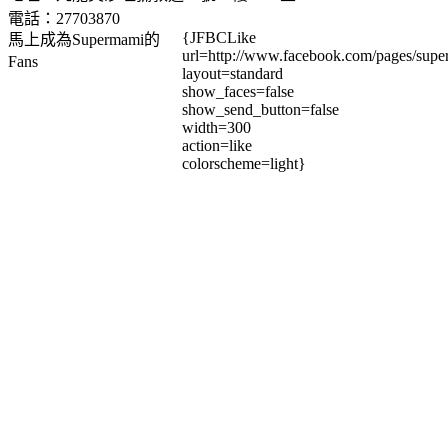
電話：27703870
{JFBCLike
馬上成為Supermami的
url=http://www.facebook.com/pages/su
Fans
layout=standard
show_faces=false
show_send_button=false
width=300
action=like
colorscheme=light}