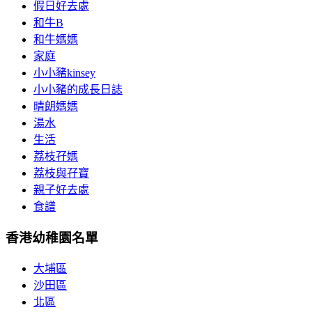
假日好去處
和牛B
和牛媽媽
家庭
小小豬kinsey
小小豬的成長日誌
晴朗媽媽
湯水
生活
荔枝孖媽
荔枝與孖寶
親子好去處
食譜
香港幼稚園名單
大埔區
沙田區
北區