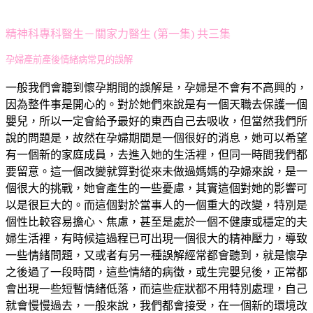
精神科專科醫生－關家力醫生 (第一集) 共三集
孕婦產前產後情緒病常見的誤解
一般我們會聽到懷孕期間的誤解是，孕婦是不會有不高興的，
因為整件事是開心的。對於她們來說是有一個天職去保護一個
嬰兒，所以一定會給予最好的東西自己去吸收，但當然我們所
說的問題是，故然在孕婦期間是一個很好的消息，她可以希望
有一個新的家庭成員，去進入她的生活裡，但同一時間我們都
要留意。這一個改變就算對從來未做過媽媽的孕婦來說，是一
個很大的挑戰，她會產生的一些憂慮，其實這個對她的影響可
以是很巨大的。而這個對於當事人的一個重大的改變，特別是
個性比較容易擔心、焦慮，甚至是處於一個不健康或穩定的夫
婦生活裡，有時候這過程已可出現一個很大的精神壓力，導致
一些情緒問題，又或者有另一種誤解經常都會聽到，就是懷孕
之後過了一段時間，這些情緒的病徵，或生完嬰兒後，正常都
會出現一些短暫情緒低落，而這些症狀都不用特別處理，自己
就會慢慢過去，一般來說，我們都會接受，在一個新的環境改