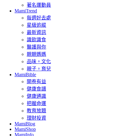
著名運動員
MamiTrend
每週好去處
星級追縱
最新資訊
識飲識食
醫護與你
靚靚媽媽
品味。文化
親子。育兒
MamiBible
開卷有益
健康食譜
健康通識
把握命運
教育放題
理財投資
MamiBlog
MamiShop
MamiInfo