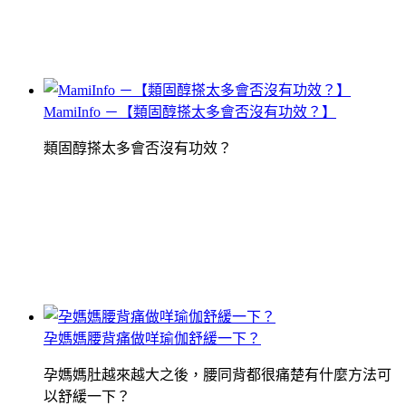
MamiInfo －【類固醇搽太多會否沒有功效？】
類固醇搽太多會否沒有功效？
孕媽媽腰背痛做咩瑜伽舒緩一下？
孕媽媽肚越來越大之後，腰同背都很痛楚有什麼方法可
以舒緩一下？