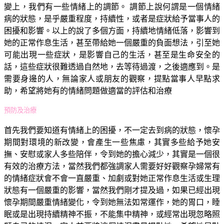
變上，我們有一些情緒上的調節。 調節上說何謂是一個情緒
病的狀態，是乎嚴重程度，持續性，或者是症狀給予當事人的
困擾和影響。以上的說了多個方面，持續地情緒低落，影響到
她的正常作息生活，甚至帶給她一個嚴重的負面想法，引至她
可能出現一些症狀，是影響自己的生活，甚至是生命安全的
話，這些症狀很難透過自然地，去等待過渡，之後適應到。是
需要身邊的人，無論家人或朋友的觀察，提點當事人早點求
助，希望將她有的情緒問題做適當的評估和治療
預防及治療
首先我們要知道有情緒上的困擾，不一定去到病的狀態，懷孕
期間對環境的新改變，會產生一些焦慮，其實多些給予她安
撫、安慰或家人多些陪伴，令到她的擔心減少，其實是一個很
有效的治療方法，當然我們都強調家人需要好好觀察孕婦常有
的情緒症狀會不會一直嚴重、加劇或對她正常作息生活或生理
狀態有一個嚴重的影響，當然我們剛才提及過，如果已經出現
懷孕期間嚴重情緒變化，令到她無法如常運作，她的胃口，睡
眠或是出現持續精神不振，不能集中精神，或經常出現忽略照