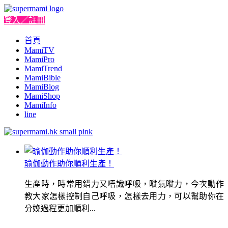
登入／註冊
首頁
MamiTV
MamiPro
MamiTrend
MamiBible
MamiBlog
MamiShop
MamiInfo
line
瑜伽動作助你順利生產！
生產時，時常用錯力又唔識呼吸，嘥氣嘥力，今次動作
教大家怎樣控制自己呼吸，怎樣去用力，可以幫助你在
分娩過程更加順利...