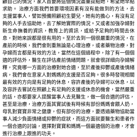
顧自己的情況，家人首要將這個情況盡量提點她，希望她早點
求助。 治療方面我們首要環境因素有沒有能做到的方法，去
支援當事人，譬如預備照顧初生嬰兒，她有的擔心，有沒有足
夠的人手去協助她，去了解她實際的情況。又或者加強孕婦對
新生命撫養的資訊，教育上的資訊，或給予足夠的時間去休
息，對她來說都是很有用的。至於去到一個很嚴重的情況，在
產前的時候，我們會則重無論是心理治療，或者藥物治療，對
孕婦而言都是有效的方法，當然在這個過程中，除了有一個個
適的評估外，醫生在評估產前情緒問題，就會很詳細向孕婦解
釋，究竟哪一方面的治療對她合適，至於產後抑鬱或產後情緒
病，我們會在意家人對媽媽的支援是否足夠。很多時發現相關
最有效的方向是有足夠的休息，容許產後的孕婦可以休息，以
及容許去嘗試在照顧上有足夠的支援或休息的機會，當然嚴重
的話，亦都要家人提醒當事人去見醫生，做一個合適的評估，
甚至是治療，治療方面其實試後有時候有部份媽媽會餵人奶，
母乳對寶寶非常之健康，但有部份的治療，要透過藥物協助當
事人減少負面情緒或抑鬱的症狀，而這方面就要醫生和患者作
一個合適的討論，選擇對寶寶和媽媽一個最適個的治療，才會
進行治療上跟進的功夫。