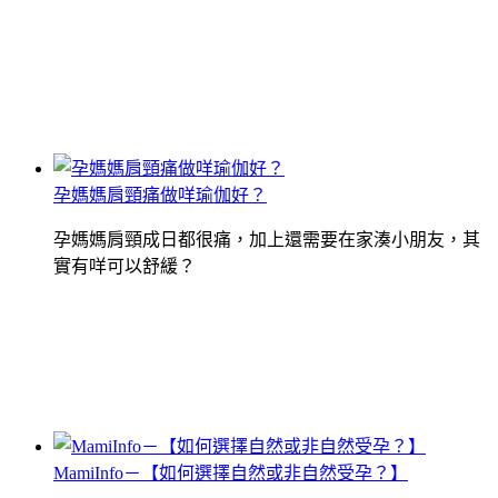
孕媽媽肩頸痛做咩瑜伽好？
孕媽媽肩頸成日都很痛，加上還需要在家湊小朋友，其
實有咩可以舒緩？
MamiInfo－【如何選擇自然或非自然受孕？】