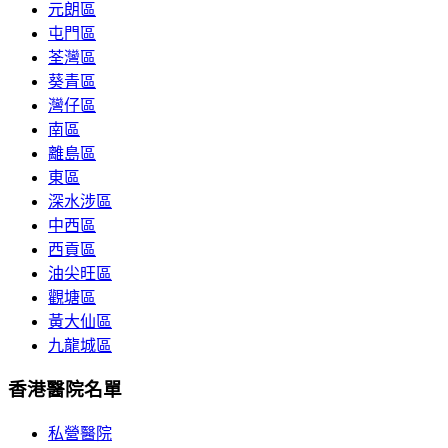
元朗區
屯門區
荃灣區
葵青區
灣仔區
南區
離島區
東區
深水涉區
中西區
西貢區
油尖旺區
觀塘區
黃大仙區
九龍城區
香港醫院名單
私營醫院