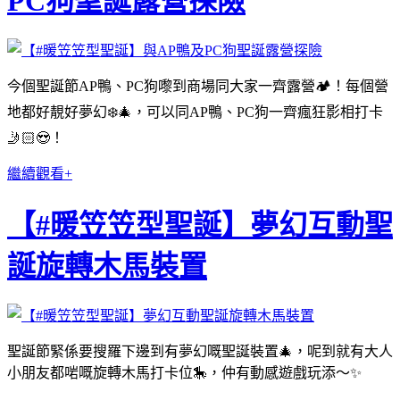
PC狗聖誕露營探險
今個聖誕節AP鴨、PC狗嚟到商場同大家一齊露營🏕️！每個營
地都好靚好夢幻❄️🎄，可以同AP鴨、PC狗一齊瘋狂影相打卡
🤳🏻😍！
繼續觀看+
【#暖笠笠型聖誕】夢幻互動聖
誕旋轉木馬裝置
聖誕節緊係要搜羅下邊到有夢幻嘅聖誕裝置🎄，呢到就有大人
小朋友都啱嘅旋轉木馬打卡位🎠，仲有動感遊戲玩添～✨