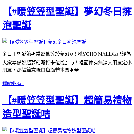
【#暖笠笠型聖誕】夢幻冬日擁
泡聖誕
冬日＋聖誕節🎄當然係等於夢幻❄️！喺YOHO MALL就已經為
大家準備好超夢幻嘅打卡位啦🤳🏻！裡面仲有無論大朋友定小
朋友，都超鐘意嘅白色旋轉木馬🎠❤️
繼續觀看+
【#暖笠笠型聖誕】超簡易禮物
造型聖誕咭