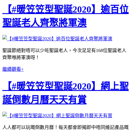
【#暖笠笠型聖誕2020】逾百位
聖誕老人齊聚將軍澳
聖誕節絕對唔可以少咗聖誕老人，今次足足有168位聖誕老人
齊聚喺將軍澳呀！
繼續觀看+
【#暖笠笠型聖誕2020】網上聖
誕倒數月曆天天有賞
人人都可以玩嘅倒數月曆！每天都會即揭即中唔同維記產品嘅