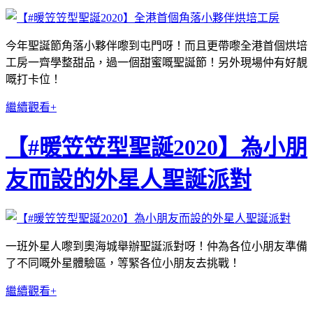
今年聖誕節角落小夥伴嚟到屯門呀！而且更帶嚟全港首個烘培
工房一齊學整甜品，過一個甜蜜嘅聖誕節！另外現場仲有好靚
嘅打卡位！
繼續觀看+
【#暖笠笠型聖誕2020】為小朋
友而設的外星人聖誕派對
一班外星人嚟到奧海城舉辦聖誕派對呀！仲為各位小朋友準備
了不同嘅外星體驗區，等緊各位小朋友去挑戰！
繼續觀看+