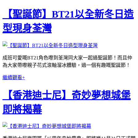
【聖誕節】BT21以全新冬日造
型現身荃灣
成班可愛嘅BT21角色嚟到荃灣同大家一起過聖誕節！而且仲
為大家帶嚟親子花式滾軸溜冰體驗，過一個有趣嘅聖誕節！
繼續觀看+
【香港迪士尼】奇妙夢想城堡
即將揭幕