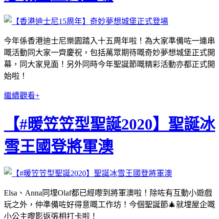
今年係香港迪士尼樂園踏入十五周年啦！為大家準備咗一連串
嘅活動同大家一齊慶祝，包括萬眾期待嘅奇妙夢想城堡正式開
幕，同大家見面！另外同時今年聖誕節嘅精彩活動亦都正式開
始啦！
繼續觀看+
【#暖笠笠型聖誕2020】聖誕冰
雪王國登將軍澳
Elsa、Anna同埋Olaf都已經嚟到將軍澳啦！除咗有互動小遊戲
玩之外，仲準備咗好得意嘅工作坊！今個聖誕節🎄就埋屋企嘅
小公主嚟影返張相打卡啦！