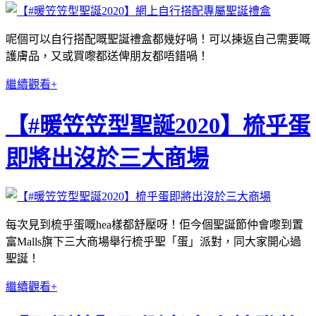
呢個可以自行搭配嘅聖誕禮盒都幾好喎！可以揀返自己需要嘅
護膚品，又或買嚟都送俾朋友都唔錯喎！
繼續觀看+
【#暖笠笠型聖誕2020】梳乎蛋
即將出沒於三大商場
每次見到梳乎蛋嘅hea樣都舒壓呀！佢今個聖誕節仲會嚟到置
富Malls旗下三大商場舉行梳乎聖「蛋」派對，同大家開心過
聖誕！
繼續觀看+