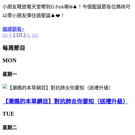
小朋友嘅放電天堂嚟到D.Park喇❄️🎄！今個聖誕節各位媽咪可
以帶小朋友彈住過聖誕🎄❤️！
繼續觀看+
<<
<
1
[
2
]
3
>
>>
每周節目
MON
星期一
【潮媽的本草綱目】對抗肺炎你要知（送禮升級）
TUE
星期二