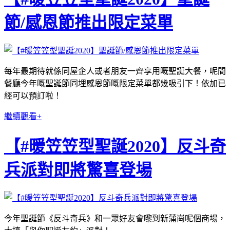
節/感恩節推出限定菜單
每年最期待就係同屋企人或者朋友一齊享用嘅聖誕大餐，呢間
餐廳今年嘅聖誕節同埋感恩節嘅限定菜單都幾吸引下！依加已
經可以預訂啦！
繼續觀看+
【#暖笠笠型聖誕2020】反斗奇
兵派對即將驚喜登場
今年聖誕節《反斗奇兵》和一眾好友會嚟到新蒲崗呢個商場，