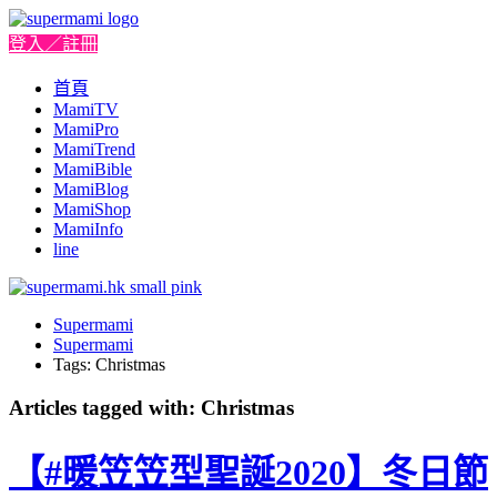
登入／註冊
首頁
MamiTV
MamiPro
MamiTrend
MamiBible
MamiBlog
MamiShop
MamiInfo
line
Supermami
Supermami
Tags: Christmas
Articles tagged with: Christmas
【#暖笠笠型聖誕2020】冬日節