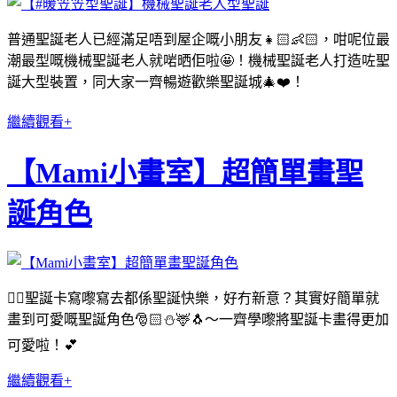
普通聖誕老人已經滿足唔到屋企嘅小朋友👧🏻👶🏻，咁呢位最
潮最型嘅機械聖誕老人就啱晒佢啦🤩！機械聖誕老人打造咗聖
誕大型裝置，同大家一齊暢遊歡樂聖誕城🎄❤️！
繼續觀看+
【Mami小畫室】超簡單畫聖
誕角色
✍🏻聖誕卡寫嚟寫去都係聖誕快樂，好冇新意？其實好簡單就
畫到可愛嘅聖誕角色🎅🏻⛄🦌🐧～一齊學嚟將聖誕卡畫得更加
可愛啦！💕
繼續觀看+