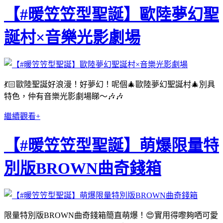
【#暖笠笠型聖誕】歐陸夢幻聖
誕村×音樂光影劇場
💃🏻歐陸聖誕好浪漫！好夢幻！呢個🎄歐陸夢幻聖誕村🎄別具
特色，仲有音樂光影劇場睇～🎶🎶
繼續觀看+
【#暖笠笠型聖誕】萌爆限量特
別版BROWN曲奇錢箱
限量特別版BROWN曲奇錢箱簡直萌爆！😍實用得嚟夠哂可愛