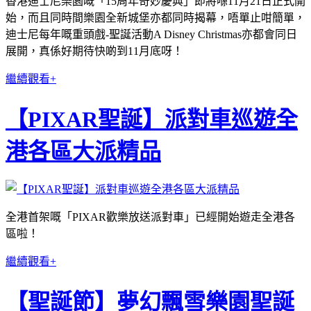
香港迪士尼樂園嘅「15周年奇妙慶典」即將喺11月21日正式開
始，而且同時間樂園全新城堡亦都同時揭幕，唔單止咁簡單，
迪士尼每年嘅重頭戲-聖誕活動A Disney Christmas亦都會同日
展開，真係好期待快啲到11月底呀！
繼續觀看+
【PIXAR聖誕】派對車巡遊全
港各區大派精品
全港首架嘅「PIXAR歡樂放送派對車」已經開始遊走全港各
區啦！
繼續觀看+
【聖誕節】夢幻飄雪樂園聖誕