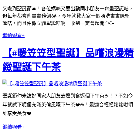
又嚟到聖誕節🎄！各位媽咪又要出動同小朋友一齊畫聖誕咭，
但每年都會俾畫畫難倒😭，今年就教大家一個唔洗畫畫嘅聖
誕咭，而且仲係立體聖誕咭啊！收到一定會超開心🥳
繼續觀看+
【#暖笠笠型聖誕】品嚐浪漫精
緻聖誕下午茶
聖誕節仲未諗好同家人朋友去邊到食返個下午茶☕️！？不如今
年就試下呢個充滿英倫風嘅下午茶❤️☕️！最適合輕輕鬆鬆咁傾
計享受美食❤️！
繼續觀看+