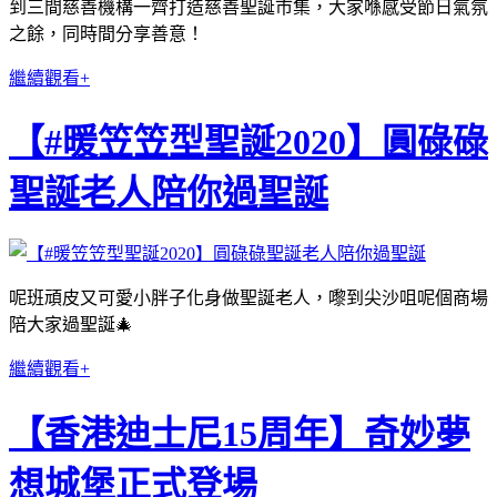
到三間慈善機構一齊打造慈善聖誕市集，大家喺感受節日氣氛
之餘，同時間分享善意！
繼續觀看+
【#暖笠笠型聖誕2020】圓碌碌
聖誕老人陪你過聖誕
呢班頑皮又可愛小胖子化身做聖誕老人，嚟到尖沙咀呢個商場
陪大家過聖誕🎄
繼續觀看+
【香港迪士尼15周年】奇妙夢
想城堡正式登場