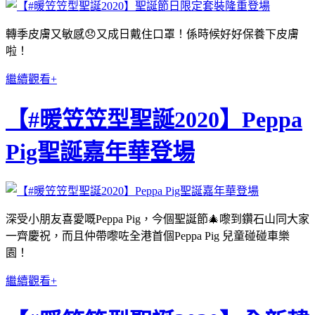
轉季皮膚又敏感😞又成日戴住口罩！係時候好好保養下皮膚
啦！
繼續觀看+
【#暖笠笠型聖誕2020】Peppa
Pig聖誕嘉年華登場
深受小朋友喜愛嘅Peppa Pig，今個聖誕節🎄嚟到鑽石山同大家
一齊慶祝，而且仲帶嚟咗全港首個Peppa Pig 兒童碰碰車樂
園！
繼續觀看+