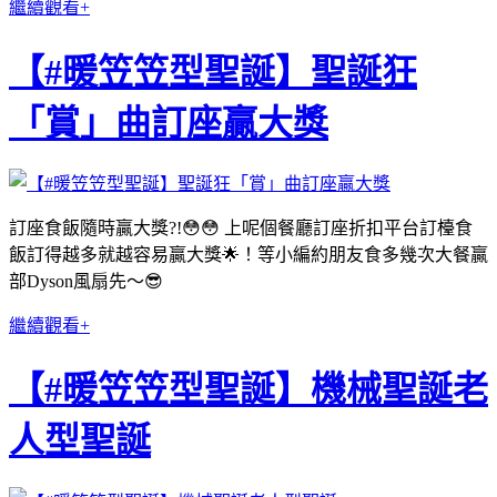
繼續觀看+
【#暖笠笠型聖誕】聖誕狂
「賞」曲訂座贏大獎
訂座食飯隨時贏大獎?!😳😳 上呢個餐廳訂座折扣平台訂檯食
飯訂得越多就越容易贏大獎🌟！等小編約朋友食多幾次大餐贏
部Dyson風扇先～😎
繼續觀看+
【#暖笠笠型聖誕】機械聖誕老
人型聖誕