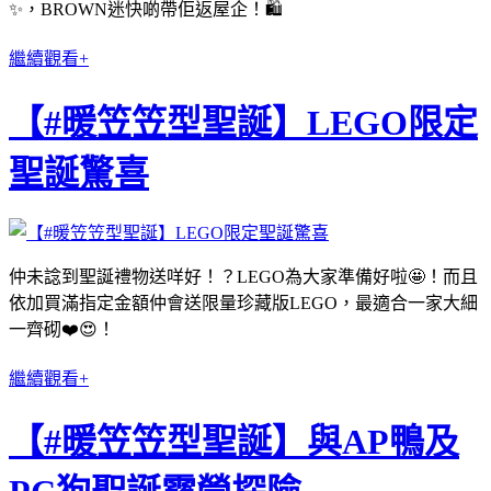
✨，BROWN迷快啲帶佢返屋企！🛍
繼續觀看+
【#暖笠笠型聖誕】LEGO限定
聖誕驚喜
仲未諗到聖誕禮物送咩好！？LEGO為大家準備好啦🤩！而且
依加買滿指定金額仲會送限量珍藏版LEGO，最適合一家大細
一齊砌❤️😍！
繼續觀看+
【#暖笠笠型聖誕】與AP鴨及