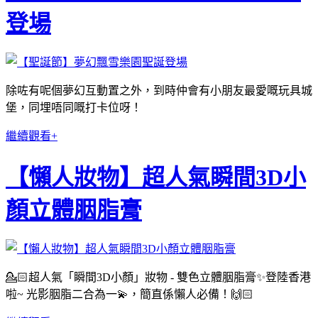
登場
除咗有呢個夢幻互動置之外，到時仲會有小朋友最愛嘅玩具城
堡，同埋唔同嘅打卡位呀！
繼續觀看+
【懶人妝物】超人氣瞬間3D小
顏立體胭脂膏
💁🏻超人氣「瞬間3D小顏」妝物 - 雙色立體胭脂膏✨登陸香港
啦~ 光影胭脂二合為一💫，簡直係懶人必備！🙌🏻