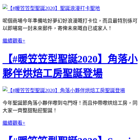
呢個商場今年準備咗好夢幻好浪漫嘅打卡位，而且最特別係可
以即場寫一封未來郵件，寄俾未來嘅自已或家人！
繼續觀看+
【#暖笠笠型聖誕2020】角落小
夥伴烘焙工房聖誕登場
今年聖誕節角落小夥伴嚟到屯門呀！而且仲帶嚟烘焙工房，同
大家一齊整甜點迎聖誕！
繼續觀看+