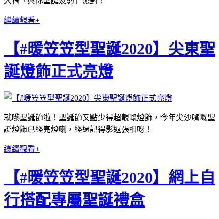
大搞「與你聖誕友約」派對！
繼續觀看+
【#暖笠笠型聖誕2020】尖東聖
誕燈飾正式亮燈
就嚟聖誕節啦！聖誕節又點少得超靚嘅燈飾，今年尖沙嘴嘅聖
誕燈飾已經亮燈喇，經過記得影返張相呀！
繼續觀看+
【#暖笠笠型聖誕2020】網上自
行搭配專屬聖誕禮盒