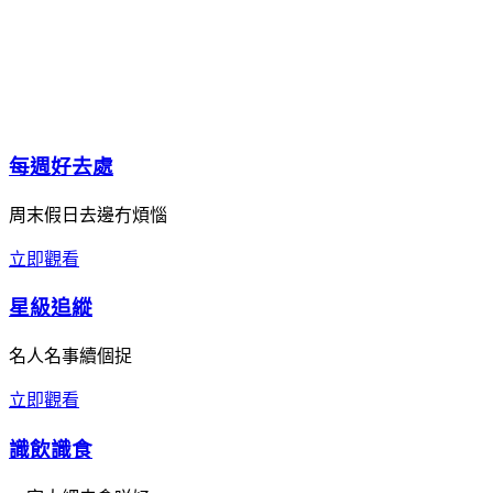
每週好去處
周末假日去邊冇煩惱
立即觀看
星級追縱
名人名事續個捉
立即觀看
識飲識食