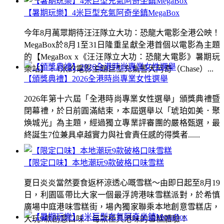
【暑期玩樂】4米巨型充氣阿奇坐鎮MegaBox
今年8月萬眾期待汪汪隊立大功：恐龍大電影全港公映！
MegaBox於8月1至31日隆重呈獻全港首個以電影為主題
的【MegaBox x《汪汪隊立大功：恐龍大電影》暑期玩
樂站】！4米的電影主題巨型充氣警犬阿奇（Chase）...
【頒獎典禮】2026全港時尚專業女性選舉
2026年第十六屆「全港時尚專業女性選舉」頒獎典禮暨
閉幕禮，於日前圓滿結束，本屆選舉以「琥珀如美．聚
煥城光」為主題，經過獨立專業評審團的嚴格甄選，最
終誕生7位兼具卓越實力與社會責任感的得獎者......
【限定口味】本地潮玩9款破格口味雪糕
夏日炎炎當然要食返杯涼透心嘅雪糕～由即日起至8月19
日，利園區帶比大家一個最浮誇港味雪糕派對，於希慎
廣場中庭港味雪糕街，場內獨家聯乘本地創意雪糕店，
大玩9款創意口味！每款極具港味的雪糕體驗！