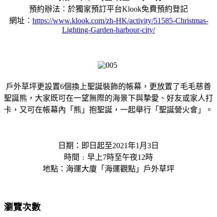
預約辦法︰於獨家預訂平台Klook免費預約登記
網址︰
https://www.klook.com/zh-HK/activity/51585-Christmas-
Lighting-Garden-harbour-city/
戶外草坪更設置6個換上聖誕裝飾的帳幕，更放置了毛毛慈善
聖誕熊，大家既可在一望無際的海景下與摯愛、好友或家人打
卡，又可在帳幕內「熊」抱聖誕，一起舉行「聖誕營火會」。
日期：即日起至2021年1月3日
時間﹕早上7時至午夜12時
地點：海運大廈「海運觀點」戶外草坪
瀏覽次數