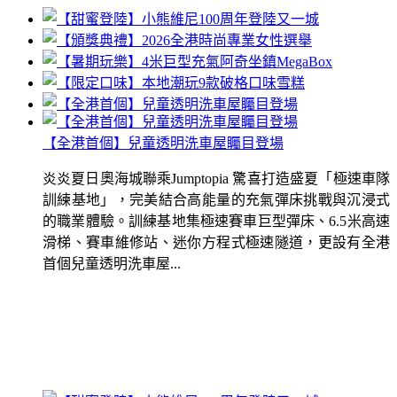
【全港首個】兒童透明洗車屋矚目登場
炎炎夏日奧海城聯乘Jumptopia 驚喜打造盛夏「極速車隊
訓練基地」，完美結合高能量的充氣彈床挑戰與沉浸式
的職業體驗。訓練基地集極速賽車巨型彈床、6.5米高速
滑梯、賽車維修站、迷你方程式極速隧道，更設有全港
首個兒童透明洗車屋...