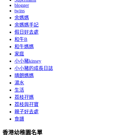
blogger
twins
余媽媽
余媽媽手記
假日好去處
和牛B
和牛媽媽
家庭
小小豬kinsey
小小豬的成長日誌
晴朗媽媽
湯水
生活
荔枝孖媽
荔枝與孖寶
親子好去處
食譜
香港幼稚園名單