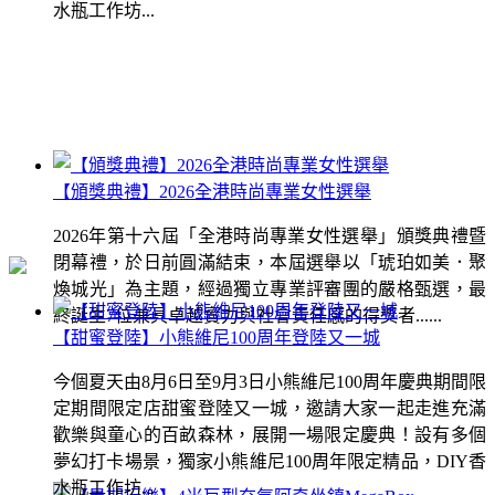
水瓶工作坊...
【頒獎典禮】2026全港時尚專業女性選舉
2026年第十六屆「全港時尚專業女性選舉」頒獎典禮暨
閉幕禮，於日前圓滿結束，本屆選舉以「琥珀如美．聚
煥城光」為主題，經過獨立專業評審團的嚴格甄選，最
終誕生7位兼具卓越實力與社會責任感的得獎者......
【甜蜜登陸】小熊維尼100周年登陸又一城
今個夏天由8月6日至9月3日小熊維尼100周年慶典期間限
定期間限定店甜蜜登陸又一城，邀請大家一起走進充滿
歡樂與童心的百畝森林，展開一場限定慶典！設有多個
夢幻打卡場景，獨家小熊維尼100周年限定精品，DIY香
水瓶工作坊...