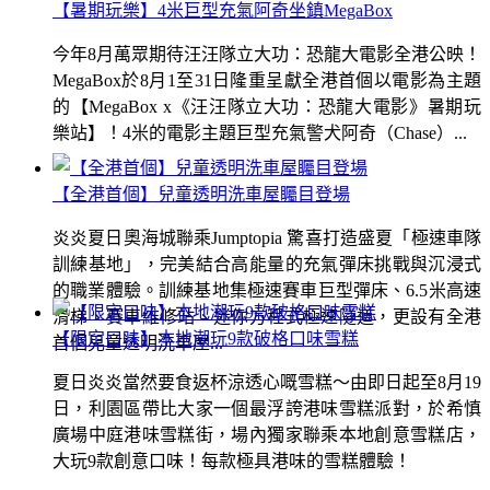
【暑期玩樂】4米巨型充氣阿奇坐鎮MegaBox
今年8月萬眾期待汪汪隊立大功：恐龍大電影全港公映！
MegaBox於8月1至31日隆重呈獻全港首個以電影為主題
的【MegaBox x《汪汪隊立大功：恐龍大電影》暑期玩
樂站】！4米的電影主題巨型充氣警犬阿奇（Chase）...
【全港首個】兒童透明洗車屋矚目登場
炎炎夏日奧海城聯乘Jumptopia 驚喜打造盛夏「極速車隊
訓練基地」，完美結合高能量的充氣彈床挑戰與沉浸式
的職業體驗。訓練基地集極速賽車巨型彈床、6.5米高速
滑梯、賽車維修站、迷你方程式極速隧道，更設有全港
【限定口味】本地潮玩9款破格口味雪糕
首個兒童透明洗車屋...
夏日炎炎當然要食返杯涼透心嘅雪糕～由即日起至8月19
日，利園區帶比大家一個最浮誇港味雪糕派對，於希慎
廣場中庭港味雪糕街，場內獨家聯乘本地創意雪糕店，
大玩9款創意口味！每款極具港味的雪糕體驗！