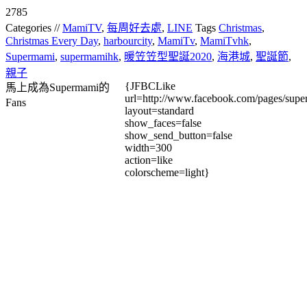
2785
Categories //
MamiTV
,
每周好去處
,
LINE
Tags
Christmas
,
Christmas Every Day
,
harbourcity
,
MamiTv
,
MamiTvhk
,
Supermami
,
supermamihk
,
暖笠笠型聖誕2020
,
海港城
,
聖誕節
,
親子
{JFBCLike
馬上成為Supermami的
url=http://www.facebook.com/pages/su
Fans
layout=standard
show_faces=false
show_send_button=false
width=300
action=like
colorscheme=light}