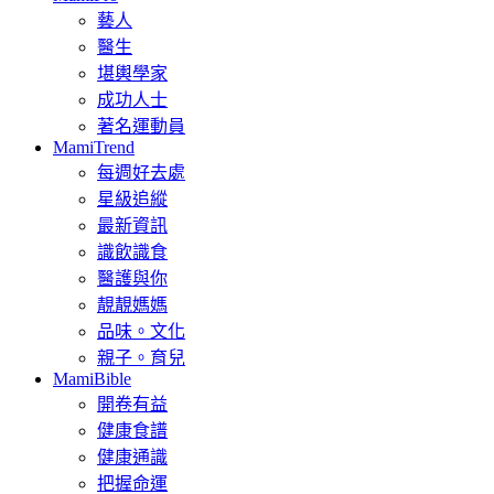
藝人
醫生
堪輿學家
成功人士
著名運動員
MamiTrend
每週好去處
星級追縱
最新資訊
識飲識食
醫護與你
靚靚媽媽
品味。文化
親子。育兒
MamiBible
開卷有益
健康食譜
健康通識
把握命運