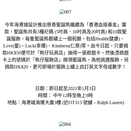
今年海港城設計推出慈善聖誕熊繼續為「香港血癌基金」籌
款，聖誕熊共有3種尺碼 (5吋高、10吋高及20吋高) 和10款聖
誕服飾，每隻聖誕熊都繡上一個祝願，包括Health(健康)、
Love(愛)、Luck(幸運)、Kindness(仁慈)等。由今日起，只要捐
款HK$50便可於「熊仔玩具店」抽得一張遊戲卡，然後憑遊戲
卡上的號碼於「熊仔服飾店」換領聖誕熊，為他挑選服飾，另
捐款HK$20，更可即場於服飾上繡上自訂英文字母或數字！
日期：即日起至2021年1月3日
時間： 中午12時至晚上9時
地點：海港城海運大廈3樓 (近OT313 號舖 – Ralph Lauren)