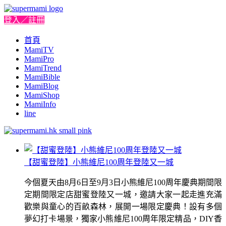
登入／註冊
首頁
MamiTV
MamiPro
MamiTrend
MamiBible
MamiBlog
MamiShop
MamiInfo
line
【甜蜜登陸】小熊維尼100周年登陸又一城
今個夏天由8月6日至9月3日小熊維尼100周年慶典期間限
定期間限定店甜蜜登陸又一城，邀請大家一起走進充滿
歡樂與童心的百畝森林，展開一場限定慶典！設有多個
夢幻打卡場景，獨家小熊維尼100周年限定精品，DIY香