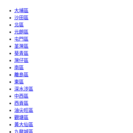
大埔區
沙田區
北區
元朗區
屯門區
荃灣區
葵青區
灣仔區
南區
離島區
東區
深水涉區
中西區
西貢區
油尖旺區
觀塘區
黃大仙區
九龍城區