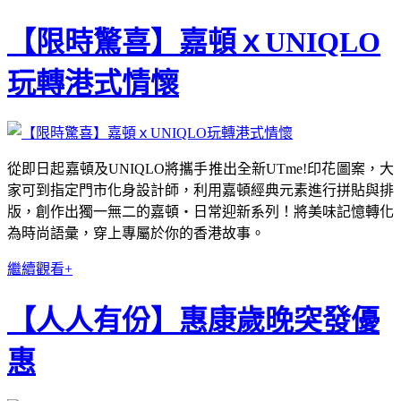
【限時驚喜】嘉頓ｘUNIQLO
玩轉港式情懷
從即日起嘉頓及UNIQLO將攜手推出全新UTme!印花圖案，大
家可到指定門市化身設計師，利用嘉頓經典元素進行拼貼與排
版，創作出獨一無二的嘉頓・日常迎新系列！將美味記憶轉化
為時尚語彙，穿上專屬於你的香港故事。
繼續觀看+
【人人有份】惠康歲晚突發優
惠