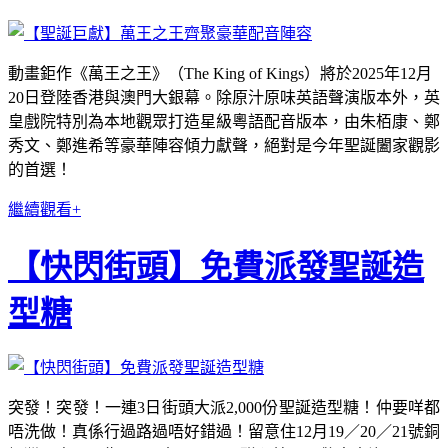
動畫鉅作《萬王之王》（The King of Kings）將於2025年12月
20日登陸香港與澳門大銀幕。除原汁原味英語聲演版本外，英
皇戲院特別為本地觀眾打造星級粵語配音版本，由朱栢康、鄭
秀文、鄭進希等豪華陣容傾力獻聲，絕對是今年聖誕闔家觀影
的首選！
繼續觀看+
【快閃街頭】免費派發聖誕造
型糖
突發！突發！一連3日街頭大派2,000份聖誕造型糖！仲要咩都
唔洗做！真係行過路過唔好錯過！留意住12月19／20／21號銅