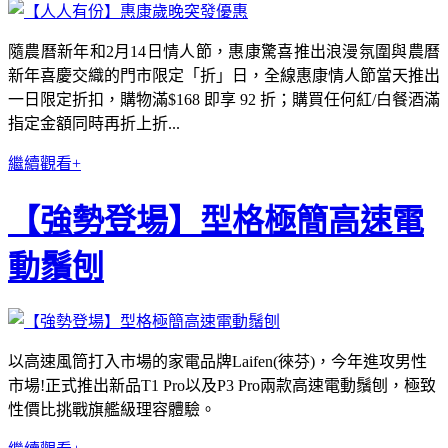
隨農曆新年和2月14日情人節，惠康驚喜推出浪漫氛圍與農曆
新年喜慶交織的門市限定「折」日，全線惠康情人節當天推出
一日限定折扣，購物滿$168 即享 92 折；購買任何紅/白餐酒滿
指定金額同時再折上折...
繼續觀看+
【強勢登場】型格極簡高速電
動鬚刨
以高速風筒打入市場的家電品牌Laifen(徠芬)，今年進攻男性
市場!正式推出新品T1 Pro以及P3 Pro兩款高速電動鬚刨，極致
性價比挑戰旗艦級理容體驗。