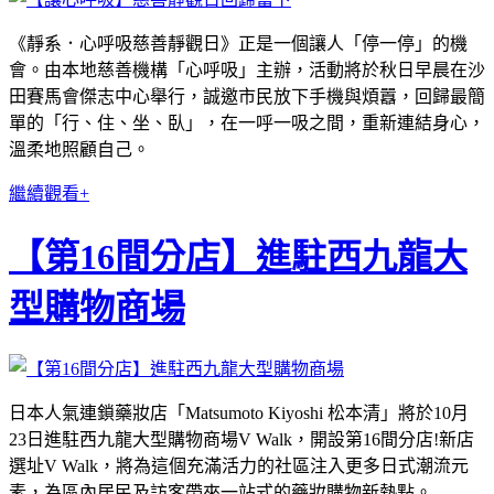
《靜系．心呼吸慈善靜觀日》正是一個讓人「停一停」的機
會。由本地慈善機構「心呼吸」主辦，活動將於秋日早晨在沙
田賽馬會傑志中心舉行，誠邀市民放下手機與煩囂，回歸最簡
單的「行、住、坐、臥」，在一呼一吸之間，重新連結身心，
溫柔地照顧自己。
繼續觀看+
【第16間分店】進駐西九龍大
型購物商場
日本人氣連鎖藥妝店「Matsumoto Kiyoshi 松本清」將於10月
23日進駐西九龍大型購物商場V Walk，開設第16間分店!新店
選址V Walk，將為這個充滿活力的社區注入更多日式潮流元
素，為區內居民及訪客帶來一站式的藥妝購物新熱點。