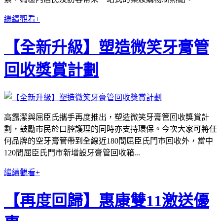
繼續觀看+
【全新升級】塑造微笑牙膏管
回收獎賞計劃
高露潔與屈臣氏攜手再度推出，塑造微笑牙膏管回收獎賞計
劃，鼓勵市民於口腔護理的同時亦支持環保。今次大家可將任
何品牌的空牙膏管帶到全線近180間屈臣氏門巿回收外，當中
120間屈臣氏門市新增設牙膏管回收箱...
繼續觀看+
【再度回歸】惠康雙11激送優