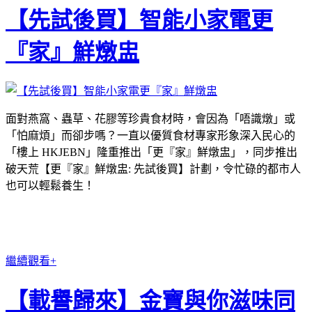
【先試後買】智能小家電更
『家』鮮燉盅
面對燕窩、蟲草、花膠等珍貴食材時，會因為「唔識燉」或
「怕麻煩」而卻步嗎？一直以優質食材專家形象深入民心的
「樓上 HKJEBN」隆重推出「更『家』鮮燉盅」，同步推出
破天荒【更『家』鮮燉盅: 先試後買】計劃，令忙碌的都市人
也可以輕鬆養生！
繼續觀看+
【載譽歸來】金寶與你滋味同