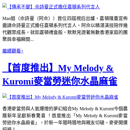
Man姐（佘詩曼（阿佘））首位四屆視后出爐，嘉頓隆重宣佈
邀請佘詩曼正式擔任嘉頓系列代言人，阿佘以精湛演技陪伴幾
代觀眾成長，就如嘉頓禮盒般，默默見證著無數香港家庭的團
聚與幸福瞬間...
繼續觀看+
【首度推出】My Melody &
Kuromi麥當勞迷你水晶麻雀
香港麥當勞與人氣爆燈的夢幻組合My Melody & Kuromi今個農
曆新年呈獻新春驚喜 ！首度推出「My Melody & Kuromi麥當
勞迷你水晶麻雀」，於新一年隨時隨地與親友切磋，麥麥開運
招福！