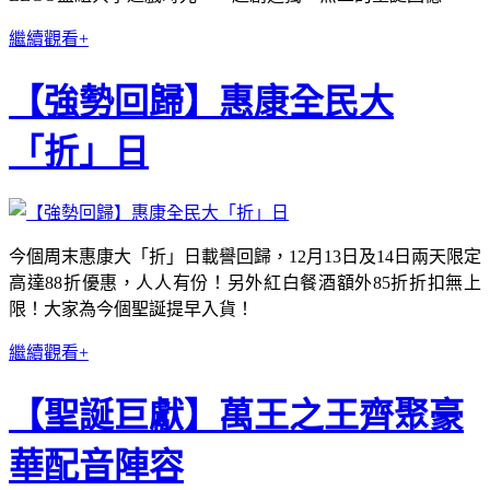
繼續觀看+
【強勢回歸】惠康全民大
「折」日
今個周末惠康大「折」日載譽回歸，12月13日及14日兩天限定
高達88折優惠，人人有份！另外紅白餐酒額外85折折扣無上
限！大家為今個聖誕提早入貨！
繼續觀看+
【聖誕巨獻】萬王之王齊聚豪
華配音陣容