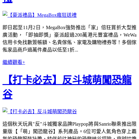
即日起至11月2日，MegaBox強勢推出「家」倍狂賞折大型推
廣活動，「即抽即獎」豪派超過200萬港元豐富禮品，WeWa
信用卡免找數簽帳額、名貴傢俬、家電及購物禮券等！多個傢
俬家品商戶過萬件產品以低至1折...
繼續觀看+
【打卡必去】反斗城萌闖恐龍
谷
這個秋天玩具"反"斗城獨家品牌Playpop將與Sanrio聯乘推出限
量版【「萌」闖恐龍谷】系列產品。6位可愛人氣角色穿上霸
氣的恐龍服裝壯膽，結伴前往神秘的恐龍峽谷探險，穿越咕噜