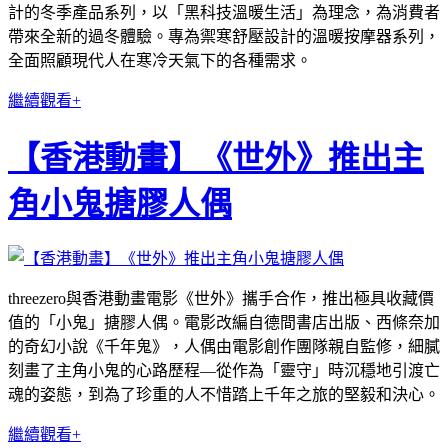
計的冬季產品系列，以「黑科技溫暖生活」為理念，為消費者
帶來全新的過冬體驗。專為禦寒舒壓設計的溫暖按摩器系列，
全面照顧現代人在寒冷天氣下的各種需求。
繼續觀看+
【香港動畫】《世外》推出主
角小鬼搪膠人偶
threezero與香港動畫電影《世外》攜手合作，推出極具收藏價
值的「小鬼」搪膠人偶。電影改編自德間書店出版、西條奈加
的奇幻小說《千年鬼》，人偶由電影創作團隊親自監修，細膩
刻畫了主角小鬼的心路歷程—從作為「靈守」時沉穩地引渡亡
魂的姿態，到為了珍重的人不惜踏上千年之旅的堅毅和決心。
繼續觀看+