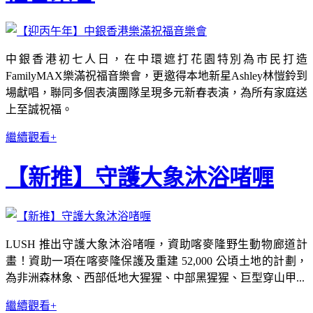
中銀香港初七人日，在中環遮打花園特別為市民打造
FamilyMAX樂滿祝福音樂會，更邀得本地新星Ashley林愷鈴到
場獻唱，聯同多個表演團隊呈現多元新春表演，為所有家庭送
上至誠祝福。
繼續觀看+
【新推】守護大象沐浴啫喱
LUSH 推出守護大象沐浴啫喱，資助喀麥隆野生動物廊道計
畫！資助一項在喀麥隆保護及重建 52,000 公頃土地的計劃，
為非洲森林象、西部低地大猩猩、中部黑猩猩、巨型穿山甲...
繼續觀看+