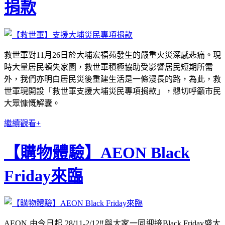
捐款
救世軍對11月26日於大埔宏福苑發生的嚴重火災深感悲痛。現
時大量居民頓失家園，救世軍積極協助受影響居民短期所需
外，我們亦明白居民災後重建生活是一條漫長的路，為此，救
世軍現開設「救世軍支援大埔災民專項捐款」，懇切呼籲市民
大眾慷慨解囊。
繼續觀看+
【購物體驗】AEON Black
Friday來臨
AEON 由今日起 28/11-2/12‼️與大家一同迎接Black Friday盛大