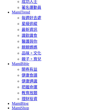
成功人士
著名運動員
MamiTrend
每週好去處
星級追縱
最新資訊
識飲識食
醫護與你
靚靚媽媽
品味。文化
親子。育兒
MamiBible
開卷有益
健康食譜
健康通識
把握命運
教育放題
理財投資
MamiBlog
MamiShop