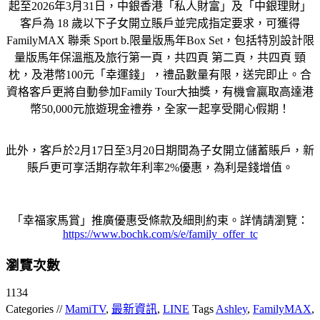
起至2026年3月31日，中銀香港「私人財富」及「中銀理財」
客戶為 18 歲以下子女開立賬戶並完成指定要求，可獲得
FamilyMAX 聯乘 Sport b.限量版馬年Box Set，包括特別設計限
量版馬年保溫瓶及旅行第一頁，共四頁 第二頁，共四頁 頸
枕，及港幣100元「幸運錢」，禮品數量有限，送完即止。合
資格客戶更將自動參加Family Tour大抽獎，有機會贏取高達港
幣50,000元旅遊現金禮券，全家一起享受開心假期！
此外，客戶於2月17日至3月20日期間為子女開立儲蓄賬戶，新
賬戶更可享活期存款年利率2%優惠，為利是錢增值。
「幸福家馬賞」推廣優惠受條款及細則約束。詳情請瀏覽：
https://www.bochk.com/s/e/family_offer_tc
瀏覽次數
1134
Categories //
MamiTV
,
最新資訊
,
LINE
Tags
Ashley
,
FamilyMAX
,