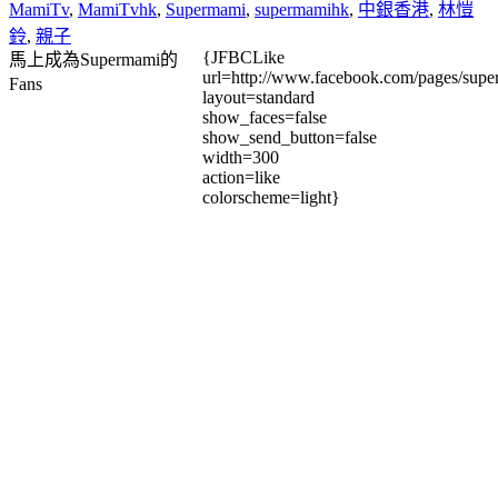
MamiTv
,
MamiTvhk
,
Supermami
,
supermamihk
,
中銀香港
,
林愷
鈴
,
親子
{JFBCLike
馬上成為Supermami的
url=http://www.facebook.com/pages/su
Fans
layout=standard
show_faces=false
show_send_button=false
width=300
action=like
colorscheme=light}