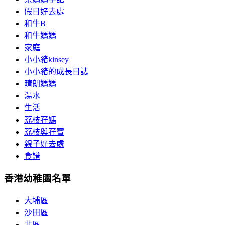
假日好去處
和牛B
和牛媽媽
家庭
小小豬kinsey
小小豬的成長日誌
晴朗媽媽
湯水
生活
荔枝孖媽
荔枝與孖寶
親子好去處
食譜
香港幼稚園名單
大埔區
沙田區
北區