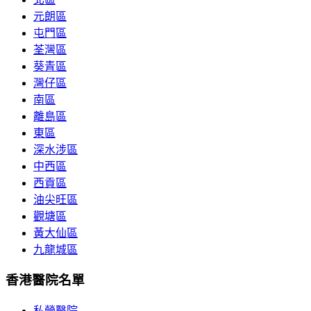
元朗區
屯門區
荃灣區
葵青區
灣仔區
南區
離島區
東區
深水涉區
中西區
西貢區
油尖旺區
觀塘區
黃大仙區
九龍城區
香港醫院名單
私營醫院