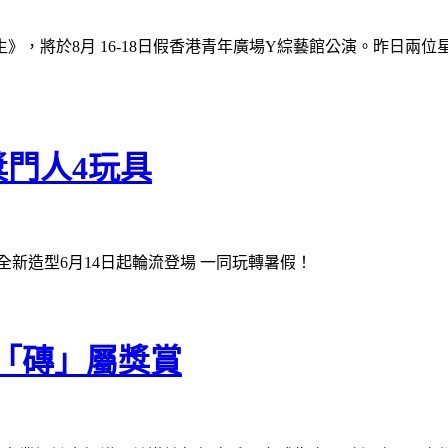
將於8月 16-18日假香港青年廣場Y綜藝館公演。昨日兩位星級嘉賓
門人4玩具
具全新造型6月14日起輪流登場 一同玩轉暑假！
「磚」屬獎賞