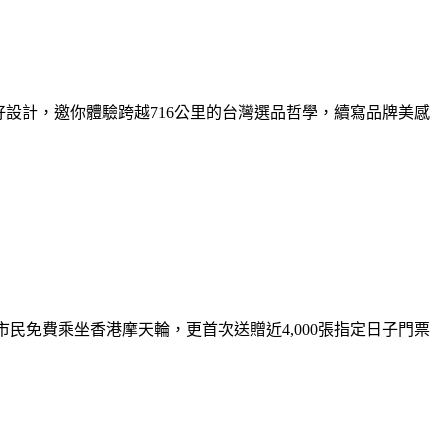
台灣好設計，邀你體驗跨越716公里的台灣選品哲學，續寫品牌美感
請全港市民免費乘坐香港摩天輪，更首次送贈近4,000張指定日子門票