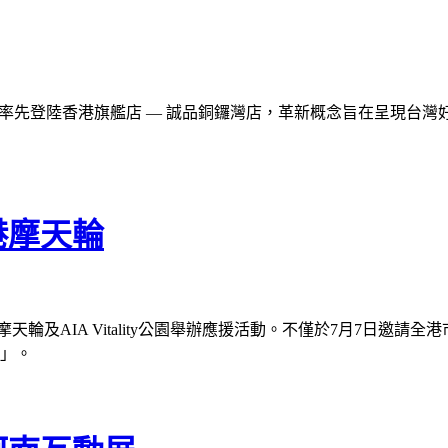
日（一）率先登陸香港旗艦店 — 誠品銅鑼灣店，革新概念旨在呈現
港摩天輪
摩天輪及AIA Vitality公園舉辦應援活動。不僅於7月7日邀
輪」。