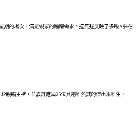
推一星期的場次，滿足觀眾的踴躍需求。這無疑反映了多啦A夢在
，JP親臨主禮，並嘉許應屆25位具創科熱誠的傑出本科生。