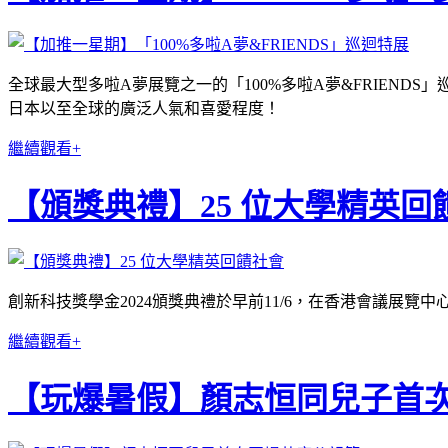
全球最大型多啦A夢展覽之一的「100%多啦A夢&FRIEN
日本以至全球的廣泛人氣和喜愛程度！
繼續觀看+
【頒獎典禮】25 位大學精英回
創新科技獎學金2024頒獎典禮於早前11/6，在⾹港會議展
繼續觀看+
【玩爆暑假】顏志恒同兒子首