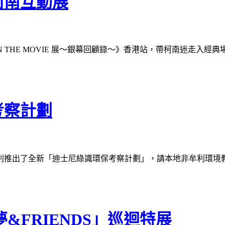
柯南互動展
E CONAN THE MOVIE 展～銀幕回顧錄～》香港站，帶柯南迷走
考察計劃
推出了全新「迪士尼綠識環保考察計劃」，請本地非牟利環境教育
&FRIENDS」巡迴特展