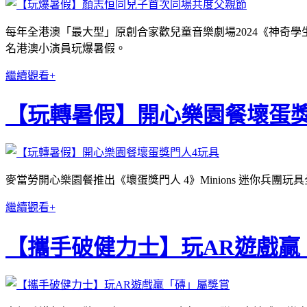
每年全港澳「最大型」原創合家歡兒童音樂劇場2024《神奇學生》，
名港澳小演員玩爆暑假。
繼續觀看+
【玩轉暑假】開心樂園餐壞蛋獎
麥當勞開心樂園餐推出《壞蛋獎門人 4》Minions 迷你兵團玩
繼續觀看+
【攜手破健力士】玩AR遊戲贏