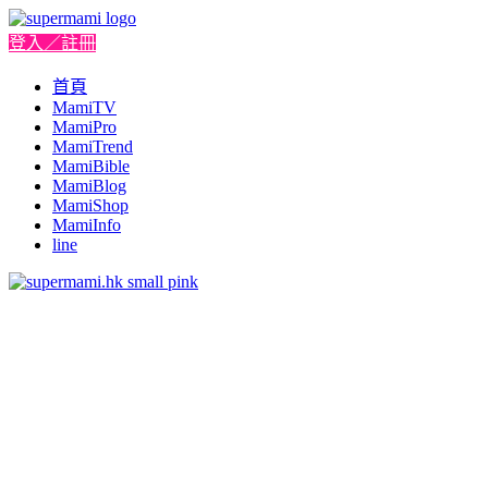
登入／註冊
首頁
MamiTV
MamiPro
MamiTrend
MamiBible
MamiBlog
MamiShop
MamiInfo
line