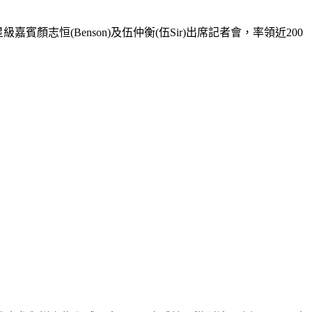
顏志恒(Benson)及伍仲衡(伍Sir)出席記者會，率領近200