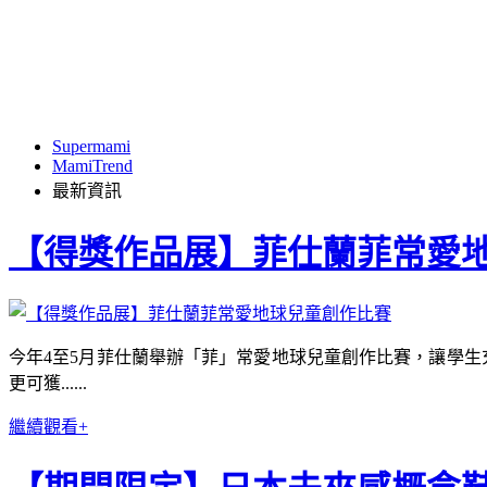
Supermami
MamiTrend
最新資訊
【得獎作品展】菲仕蘭菲常愛
今年4至5月菲仕蘭舉辦「菲」常愛地球兒童創作比賽，讓學生
更可獲......
繼續觀看+