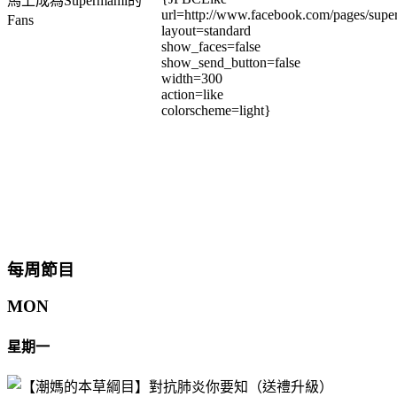
馬上成為Supermami的
url=http://www.facebook.com/pages/su
Fans
layout=standard
show_faces=false
show_send_button=false
width=300
action=like
colorscheme=light}
每周節目
MON
星期一