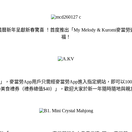
i今個農曆新年呈獻新春驚喜 ！首度推出「My Melody & Kur
福！
麻雀」，麥當勞App用戶只需經麥當勞App進入指定網站，即可以100 分加
勞®美食禮券（禮券總值$40）」，歡迎大家於新一年隨時隨地與