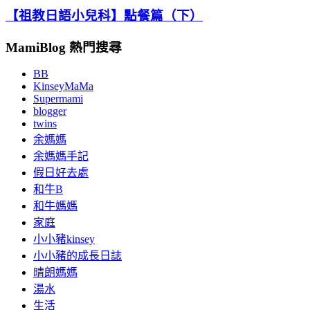
【祖教日語小兒科】點餐篇（下）
MamiBlog 熱門搜尋
BB
KinseyMaMa
Supermami
blogger
twins
余媽媽
余媽媽手記
假日好去處
和牛B
和牛媽媽
家庭
小小豬kinsey
小小豬的成長日誌
晴朗媽媽
湯水
生活