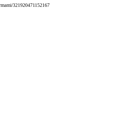
permami/321920471152167