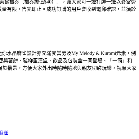
0麥當勞®美食禮券（禮券總值$40）」，讓大家可一邊打牌一邊以麥當勞
。數量有限，售完即止。成功訂購的用戶會收到電郵確認，並須於
的迷你水晶麻雀設計亦充滿麥當勞及My Melody & Kuromi元素，例
mi 便與薯餅、豬柳蛋漢堡、飲品及包裝盒一同登場、「一筒」和
易於攜帶，方便大家外出時隨時隨地與親友切磋玩樂，祝願大家
麻雀