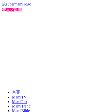
登入／註冊
首頁
MamiTV
MamiPro
MamiTrend
MamiBible