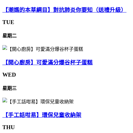
【潮媽的本草綱目】對抗肺炎你要知（送禮升級）
TUE
星期二
【開心廚房】可愛滿分爆谷杯子蛋糕
WED
星期三
【手工話咁易】環保兒童收納架
THU