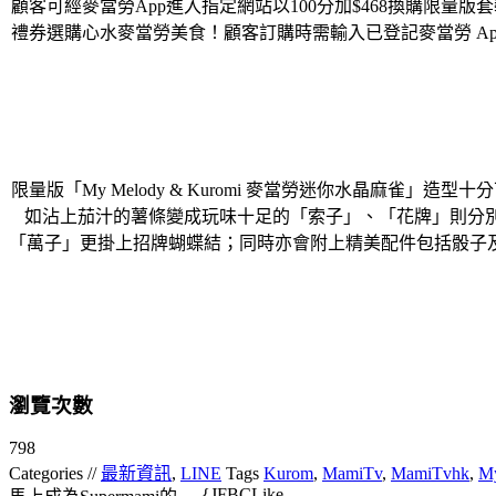
顧客可經麥當勞App進入指定網站以100分加$468換購限量版套裝
禮券選購心水麥當勞美食！顧客訂購時需輸入已登記麥當勞 A
限量版「My Melody & Kuromi 麥當勞迷你水晶麻雀」造型十分
如沾上茄汁的薯條變成玩味十足的「索子」、「花牌」則分別印上
「萬子」更掛上招牌蝴蝶結；同時亦會附上精美配件包括骰子
瀏覽次數
798
Categories //
最新資訊
,
LINE
Tags
Kurom
,
MamiTv
,
MamiTvhk
,
M
{JFBCLike