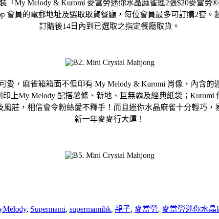
「My Melody & Kuromi 麥當勞迷你水晶麻雀連2張$2
pp 會員的電郵地址及選取取貨餐廳，每位會員最多可訂購2套
訂購後14日內到已選取之指定餐廳取貨。
可愛，麻雀箱箱面不但印有 My Melody & Kuromi 肖像，內含
My Melody 配搭薯條、新地、巨無霸及經典紙袋；Kuro
及風莊，相信會令粉絲愛不釋手！而且迷你水晶麻雀十分輕巧，
新一年麥麥行大運！
yMelody
,
Supermami
,
supermamihk
,
親子
,
麥當勞
,
麥當勞迷你水晶