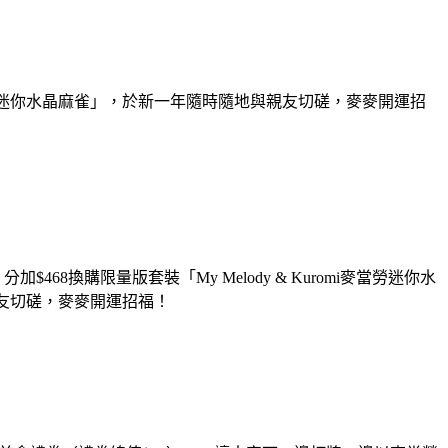
omi麥當勞迷你水晶麻雀」，於新一年隨時隨地與親友切磋，麥麥開運招
$468換購限量版套裝「My Melody & Kuromi麥當勞迷你水
親友切磋，麥麥開運招福！