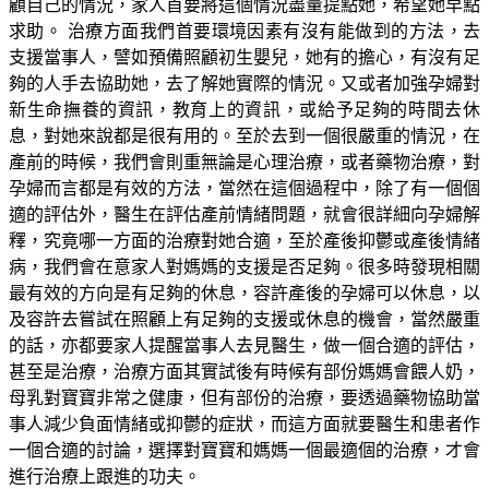
顧自己的情況，家人首要將這個情況盡量提點她，希望她早點
求助。 治療方面我們首要環境因素有沒有能做到的方法，去
支援當事人，譬如預備照顧初生嬰兒，她有的擔心，有沒有足
夠的人手去協助她，去了解她實際的情況。又或者加強孕婦對
新生命撫養的資訊，教育上的資訊，或給予足夠的時間去休
息，對她來說都是很有用的。至於去到一個很嚴重的情況，在
產前的時候，我們會則重無論是心理治療，或者藥物治療，對
孕婦而言都是有效的方法，當然在這個過程中，除了有一個個
適的評估外，醫生在評估產前情緒問題，就會很詳細向孕婦解
釋，究竟哪一方面的治療對她合適，至於產後抑鬱或產後情緒
病，我們會在意家人對媽媽的支援是否足夠。很多時發現相關
最有效的方向是有足夠的休息，容許產後的孕婦可以休息，以
及容許去嘗試在照顧上有足夠的支援或休息的機會，當然嚴重
的話，亦都要家人提醒當事人去見醫生，做一個合適的評估，
甚至是治療，治療方面其實試後有時候有部份媽媽會餵人奶，
母乳對寶寶非常之健康，但有部份的治療，要透過藥物協助當
事人減少負面情緒或抑鬱的症狀，而這方面就要醫生和患者作
一個合適的討論，選擇對寶寶和媽媽一個最適個的治療，才會
進行治療上跟進的功夫。