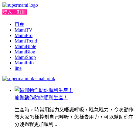
登入／註冊
首頁
MamiTV
MamiPro
MamiTrend
MamiBible
MamiBlog
MamiShop
MamiInfo
line
瑜伽動作助你順利生產！
生產時，時常用錯力又唔識呼吸，嘥氣嘥力，今次動作
教大家怎樣控制自己呼吸，怎樣去用力，可以幫助你在
分娩過程更加順利...