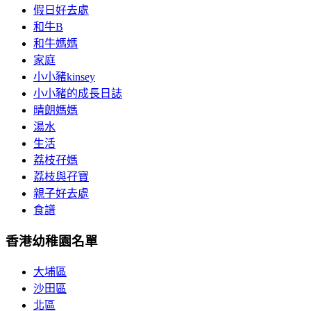
假日好去處
和牛B
和牛媽媽
家庭
小小豬kinsey
小小豬的成長日誌
晴朗媽媽
湯水
生活
荔枝孖媽
荔枝與孖寶
親子好去處
食譜
香港幼稚園名單
大埔區
沙田區
北區