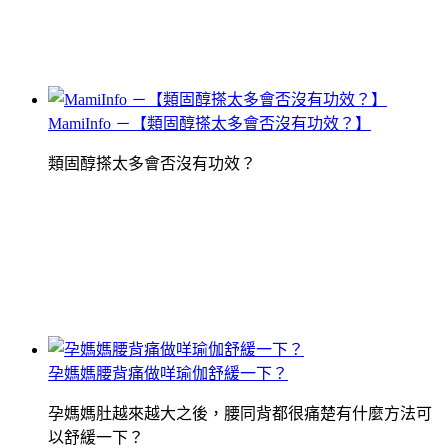
MamiInfo －【類固醇搽太多會否沒有功效？】
類固醇搽太多會否沒有功效？
孕媽媽腰背痛做咩瑜伽舒緩一下？
孕媽媽肚越來越大之後，腰同背都很痛楚有什麼方法可
以舒緩一下？