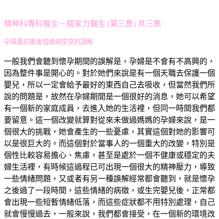
精神科專科醫生－關家力醫生 (第三集) 共三集
孕婦產前產後情緒病常見的誤解
一般我們會聽到懷孕期間的誤解是，孕婦是不會有不高興的，
因為整件事是開心的。對於她們來說是有一個天職去保護一個
嬰兒，所以一定會給予最好的東西自己去吸收，但當然我們所
說的問題是，故然在孕婦期間是一個很好的消息，她可以希望
有一個新的家庭成員，去進入她的生活裡，但同一時間我們都
要留意。這一個改變就算對從來未做過媽媽的孕婦來說，是一
個很大的挑戰，她會產生的一些憂慮，其實這個對她的影響可
以是很巨大的。而這個對於當事人的一個重大的改變，特別是
個性比較容易擔心、焦慮，甚至是處於一個不健康或穩定的夫
婦生活裡，有時候這過程已可出現一個很大的精神壓力，導致
一些情緒問題，又或者有另一種誤解經常都會聽到，就是懷孕
之後過了一段時間，這些情緒的病徵，或生完嬰兒後，正常都
會出現一些短暫情緒低落，而這些症狀都不用特別處理，自己
就會慢慢過去，一般來說，我們都會接受，在一個新的環境改