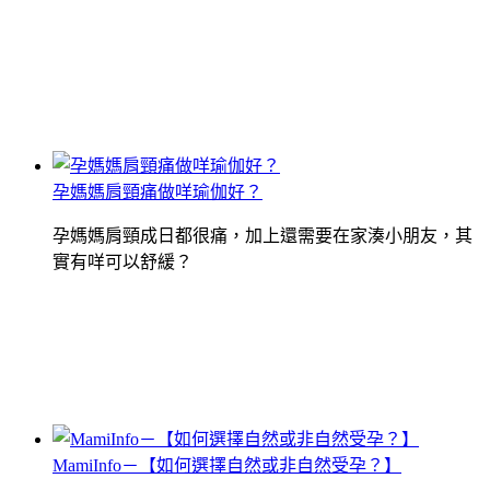
孕媽媽肩頸痛做咩瑜伽好？
孕媽媽肩頸成日都很痛，加上還需要在家湊小朋友，其
實有咩可以舒緩？
MamiInfo－【如何選擇自然或非自然受孕？】