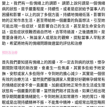
變上，我們有一些情緒上的調節。 調節上說何謂是一個情緒
病的狀態，是乎嚴重程度，持續性，或者是症狀給予當事人的
困擾和影響。以上的說了多個方面，持續地情緒低落，影響到
她的正常作息生活，甚至帶給她一個嚴重的負面想法，引至她
可能出現一些症狀，是影響自己的生活，甚至是生命安全的
話，這些症狀很難透過自然地，去等待過渡，之後適應到。是
需要身邊的人，無論家人或朋友的觀察，提點當事人早點求
助，希望將她有的情緒問題做適當的評估和治療
預防及治療
首先我們要知道有情緒上的困擾，不一定去到病的狀態，懷孕
期間對環境的新改變，會產生一些焦慮，其實多些給予她安
撫、安慰或家人多些陪伴，令到她的擔心減少，其實是一個很
有效的治療方法，當然我們都強調家人需要好好觀察孕婦常有
的情緒症狀會不會一直嚴重、加劇或對她正常作息生活或生理
狀態有一個嚴重的影響，當然我們剛才提及過，如果已經出現
懷孕期間嚴重情緒變化，令到她無法如常運作，她的胃口，睡
眠或是出現持續精神不振，不能集中精神，或經常出現忽略照