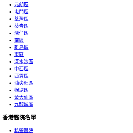
元朗區
屯門區
荃灣區
葵青區
灣仔區
南區
離島區
東區
深水涉區
中西區
西貢區
油尖旺區
觀塘區
黃大仙區
九龍城區
香港醫院名單
私營醫院