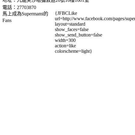
地址：九龍尖沙咀彌敦道26號16樓1601室
電話：27703870
{JFBCLike
馬上成為Supermami的
url=http://www.facebook.com/pages/su
Fans
layout=standard
show_faces=false
show_send_button=false
width=300
action=like
colorscheme=light}