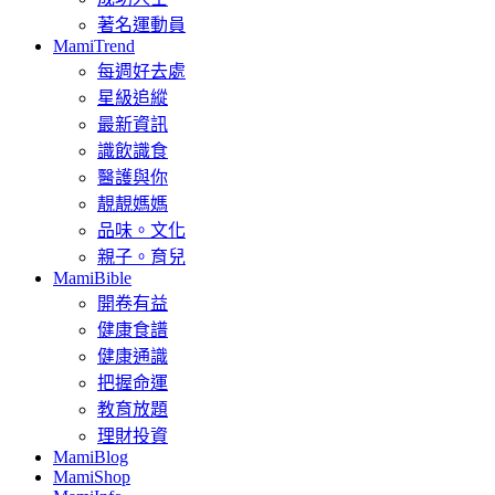
著名運動員
MamiTrend
每週好去處
星級追縱
最新資訊
識飲識食
醫護與你
靚靚媽媽
品味。文化
親子。育兒
MamiBible
開卷有益
健康食譜
健康通識
把握命運
教育放題
理財投資
MamiBlog
MamiShop