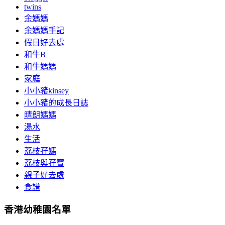
twins
余媽媽
余媽媽手記
假日好去處
和牛B
和牛媽媽
家庭
小小豬kinsey
小小豬的成長日誌
晴朗媽媽
湯水
生活
荔枝孖媽
荔枝與孖寶
親子好去處
食譜
香港幼稚園名單