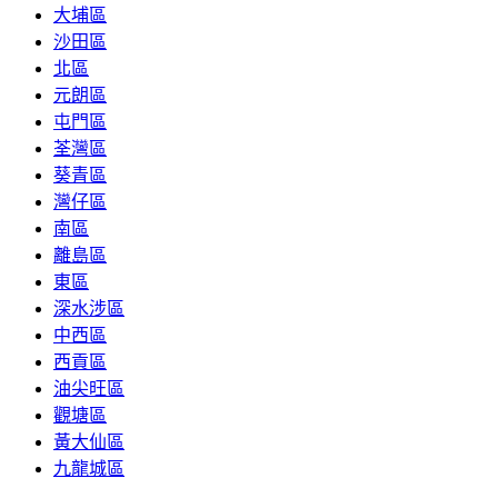
大埔區
沙田區
北區
元朗區
屯門區
荃灣區
葵青區
灣仔區
南區
離島區
東區
深水涉區
中西區
西貢區
油尖旺區
觀塘區
黃大仙區
九龍城區