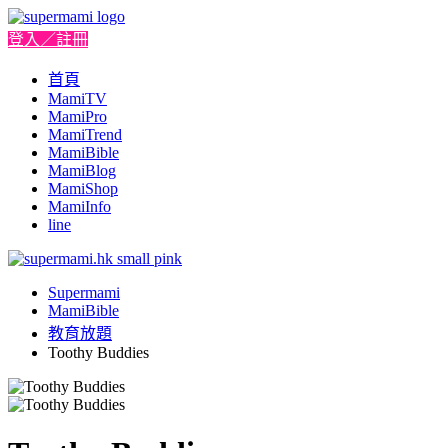
登入／註冊
首頁
MamiTV
MamiPro
MamiTrend
MamiBible
MamiBlog
MamiShop
MamiInfo
line
Supermami
MamiBible
教育放題
Toothy Buddies