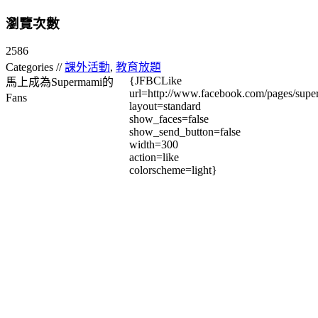
瀏覽次數
2586
Categories //
課外活動
,
教育放題
{JFBCLike
馬上成為Supermami的
url=http://www.facebook.com/pages/su
Fans
layout=standard
show_faces=false
show_send_button=false
width=300
action=like
colorscheme=light}