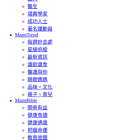
醫生
堪輿學家
成功人士
著名運動員
MamiTrend
每週好去處
星級追縱
最新資訊
識飲識食
醫護與你
靚靚媽媽
品味。文化
親子。育兒
MamiBible
開卷有益
健康食譜
健康通識
把握命運
教育放題