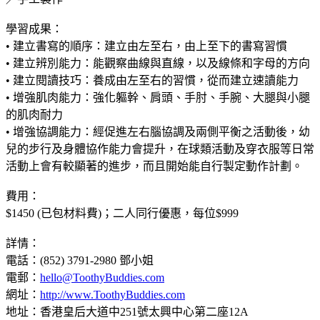
學習成果：
• 建立書寫的順序：建立由左至右，由上至下的書寫習慣
• 建立辨別能力：能觀察曲線與直線，以及線條和字母的方向
• 建立閱讀技巧：養成由左至右的習慣，從而建立速讀能力
• 增強肌肉能力：強化軀幹、肩頭、手肘、手腕、大腿與小腿
的肌肉耐力
• 增強協調能力：經促進左右腦協調及兩側平衡之活動後，幼
兒的步行及身體協作能力會提升，在球類活動及穿衣服等日常
活動上會有較顯著的進步，而且開始能自行製定動作計劃。
費用：
$1450 (已包材料費)；二人同行優惠，每位$999
詳情：
電話：(852) 3791-2980 鄧小姐
電郵：
hello@ToothyBuddies.com
網址：
http://www.ToothyBuddies.com
地址：香港皇后大道中251號太興中心第二座12A