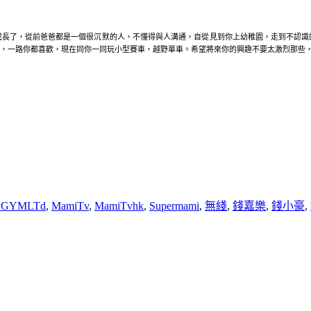
成長了，從前爸爸都是一個很沉默的人，不懂得與人溝通，自從見到你上幼稚園，走到不認識
，一路你都喜歡，現在同你一同玩小型賽車，越野單車。希望將來你的興趣不要太激烈那些
oryGYMLTd
,
MamiTv
,
MamiTvhk
,
Supermami
,
無綫
,
錢嘉樂
,
錢小豪
,