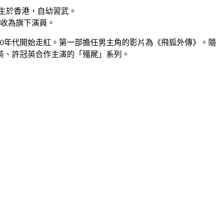
出生於香港，自幼習武。
徹收為旗下演員。
980年代開始走紅。第一部擔任男主角的影片為《飛狐外傳》。隨
英、許冠英合作主演的「殭屍」系列。