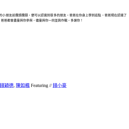
的小朋友前攬頭攬頸，便可以認識到很多的朋友，爸爸在你身上學到這點，爸爸現在認識了
，爸爸都會盡量與你參與，儘量與你一同並肩作戰，多謝你！
錢穎德
,
陳如楓
Featuring //
錢小豪