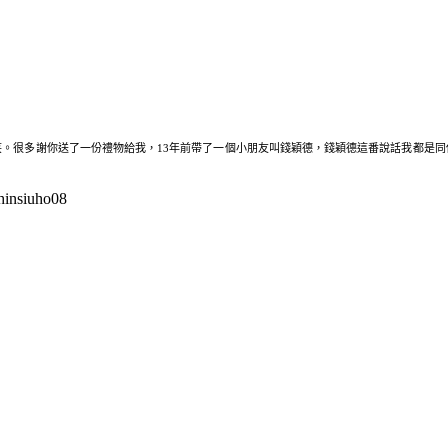
。很多謝你送了一份禮物給我，13年前帶了一個小朋友叫錢穎德，錢穎德這番說話我都是