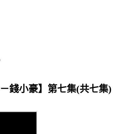
)
錄－錢小豪】第七集(共七集)