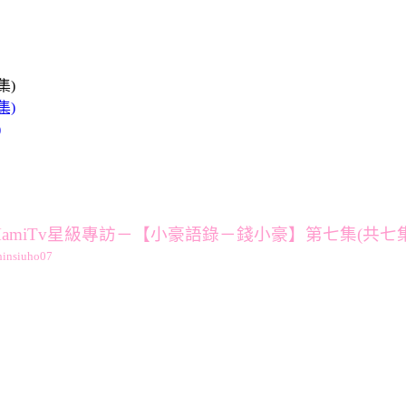
)
MamiTv星級專訪－【小豪語錄－錢小豪】第七集(共七集