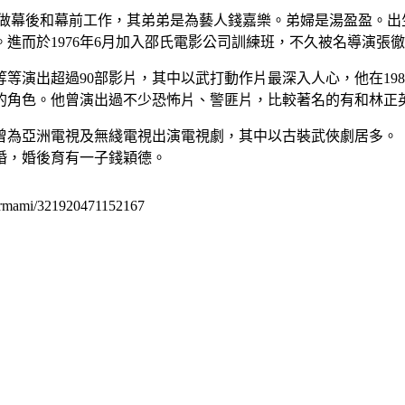
小豪也兼做幕後和幕前工作，其弟弟是為藝人錢嘉樂。弟婦是湯盈盈。
進而於1976年6月加入邵氏電影公司訓練班，不久被名導演張
等等演出超過90部影片，其中以武打動作片最深入人心，他在1
的角色。他曾演出過不少恐怖片、警匪片，比較著名的有和林正
豪曾為亞洲電視及無綫電視出演電視劇，其中以古裝武俠劇居多。
完婚，婚後育有一子錢穎德。
permami/321920471152167