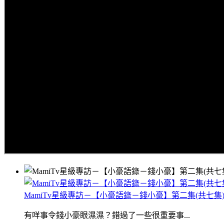
MamiTv星級專訪－【小豪語錄－錢小豪】第二集(共七集
有咩事令錢小豪眼濕濕？錯過了一些很重要事...