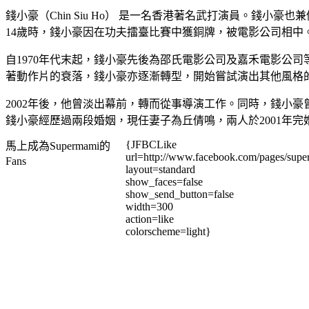
錢小豪（Chin Siu Ho） 是一名香港著名武打演員。錢
14歲時，錢小豪因在功夫擂臺比賽中獲銅牌，被電影公司相中。
自1970年代末起，錢小豪先後為邵氏電影公司及嘉禾電影公司
著動作片的衰落，錢小豪亦逐漸轉型，開始嘗試演出其他風格
2002年後，他曾淡出幕前，轉而從事導演工作。同時，錢小
錢小豪經歷過兩段婚姻，現任妻子為丘倩鳴，兩人於2001年
{JFBCLike
馬上成為Supermami的
url=http://www.facebook.com/pages/su
Fans
layout=standard
show_faces=false
show_send_button=false
width=300
action=like
colorscheme=light}