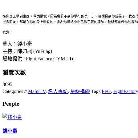
在你身上學到東西，學識遺憾，因為我看不到你學行的第一步，後期見到你成長了，我都
很多朋友，都是在你的身上學會的。多謝你年紀小小已做了我的導師，爸爸都會做你的導師
嗚謝：
藝人：錢小豪
主持：陳如楓 (YuFung)
場地提供 : Fight Factory GYM LTd
瀏覽次數
3695
Categories //
MamiTV
,
名人專訪
,
星級追縱
Tags
FFG
,
FightFact
People
錢小豪