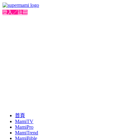
登入／註冊
首頁
MamiTV
MamiPro
MamiTrend
MamiBible