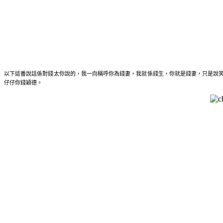
以下這番說話係對錢太你說的，我一向稱呼你為錢妻，我就係錢生，你就是錢妻，只是說笑
仔仔你錢穎德。