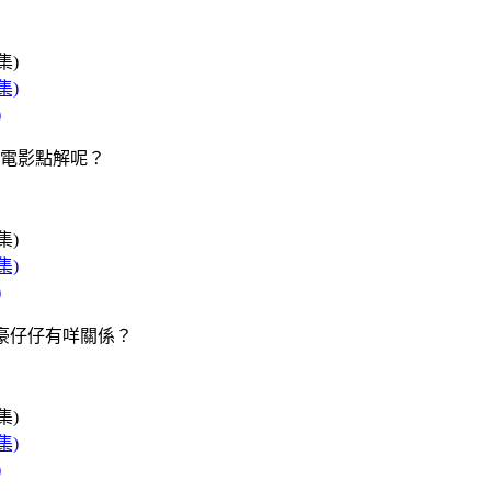
)
電影點解呢？
)
同小豪仔仔有咩關係？
)