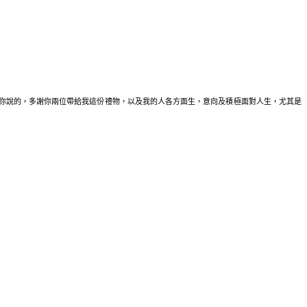
同你說的，多謝你兩位帶給我這份禮物，以及我的人各方面生，意向及積極面對人生，尤其是