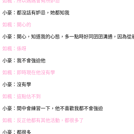
如楓：
所以媽媽會有所妒忌
小豪：
都沒話有妒忌，她都知我
如楓：
開心的
小豪：
開心，知道我的心態，多一點時好同囝囝溝通，因為從
如楓：
係呀
小豪：
我不會強迫他
如楓：
即時現在他沒有學
小豪：
沒有學
如楓：
這點估不到
小豪：
間中會練習一下，他不喜歡我都不會強迫
如楓：
反正他都有其他活動，都很多了
小豪：
都很多