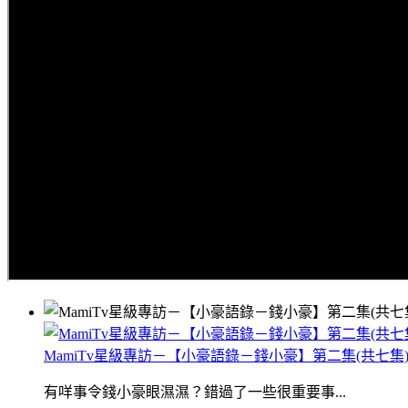
MamiTv星級專訪－【小豪語錄－錢小豪】第二集(共七集
有咩事令錢小豪眼濕濕？錯過了一些很重要事...