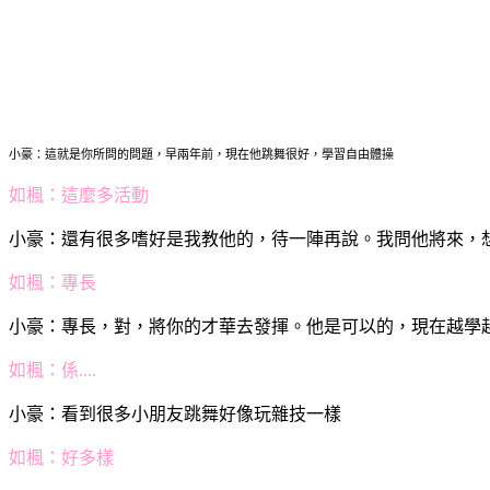
小豪：
這就是你所問的問題，早兩年前，現在他跳舞很好，學習自由體操
如楓：
這麼多活動
小豪：
還有很多嗜好是我教他的，待一陣再說。我問他將來，想
如楓：
專長
小豪：
專長，對，將你的才華去發揮。他是可以的，現在越學
如楓：
係....
小豪：
看到很多小朋友跳舞好像玩雜技一樣
如楓：
好多樣