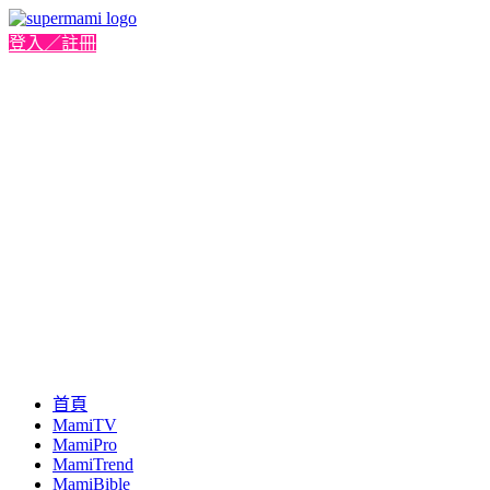
登入／註冊
首頁
MamiTV
MamiPro
MamiTrend
MamiBible