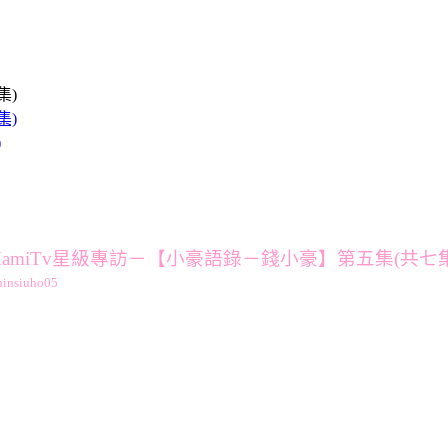
)
MamiTv星級專訪－【小豪語錄－錢小豪】第五集(共七集