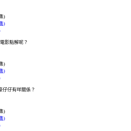
)
電影點解呢？
)
同小豪仔仔有咩關係？
)