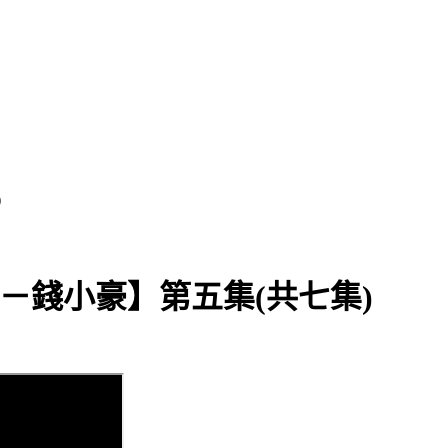
)
錄－錢小豪】第五集(共七集)