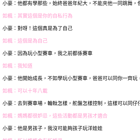
小豪：
他都有學那些，始終爸爸年紀大，不能夾他一同跳舞，
如楓：
其實這個是你的自私行為
小豪：
對呀！這個真是為了自己
如楓：
這個是為自己
小豪：
因為玩小型賽車，我之前都係賽車
如楓：
我知道
小豪：
他開始成長，不如學玩小型賽車，爸爸可以同你一齊玩
如楓：
可以十年八載
小豪：
去到賽車場，輪軚怎樣，舵盤怎樣控制，這樣可以同仔
如楓：
媽媽都很妒忌，這些活動都是男孩才適合
小豪：
他是男孩子，我沒可能夠孩子玩洋娃娃